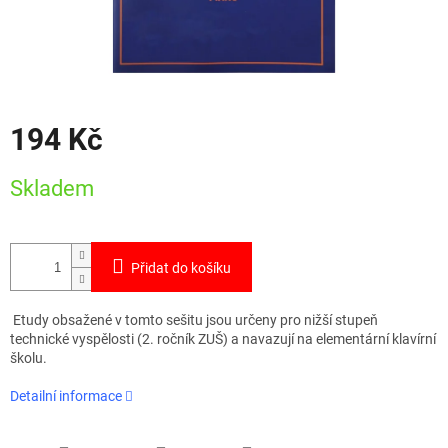
194 Kč
Měrná
Skladem
cena:
Přidat do košíku
Etudy obsažené v tomto sešitu jsou určeny pro nižší stupeň
technické vyspělosti (2. ročník ZUŠ) a navazují na elementární klavírní
školu.
Detailní informace