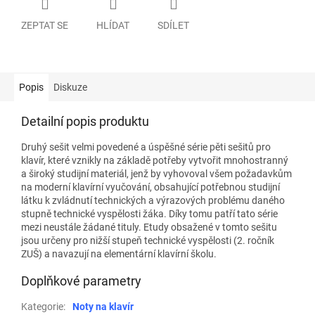
ZEPTAT SE
HLÍDAT
SDÍLET
Popis
Diskuze
Detailní popis produktu
Druhý sešit velmi povedené a úspěšné série pěti sešitů pro
klavír, které vznikly na základě potřeby vytvořit mnohostranný
a široký studijní materiál, jenž by vyhovoval všem požadavkům
na moderní klavírní vyučování, obsahující potřebnou studijní
látku k zvládnutí technických a výrazových problému daného
stupně technické vyspělosti žáka. Díky tomu patří tato série
mezi neustále žádané tituly. Etudy obsažené v tomto sešitu
jsou určeny pro nižší stupeň technické vyspělosti (2. ročník
ZUŠ) a navazují na elementární klavírní školu.
Doplňkové parametry
Kategorie
:
Noty na klavír