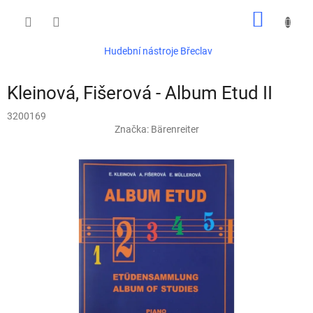
Přejít
NÁKUP
na
obsah
KOŠÍK
Hudební nástroje Břeclav
Kleinová, Fišerová - Album Etud II
3200169
Značka:
Bärenreiter