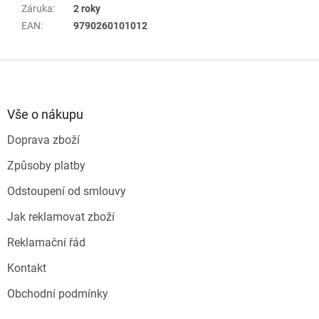
Záruka
:
2 roky
EAN
:
9790260101012
Z
á
p
a
Vše o nákupu
t
Doprava zboží
í
Způsoby platby
Odstoupení od smlouvy
Jak reklamovat zboží
Reklamační řád
Kontakt
Obchodní podmínky