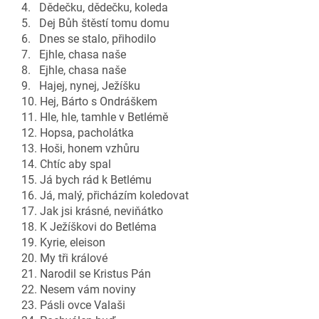
4. Dědečku, dědečku, koleda
5. Dej Bůh štěstí tomu domu
6. Dnes se stalo, přihodilo
7. Ejhle, chasa naše
8. Ejhle, chasa naše
9. Hajej, nynej, Ježíšku
10. Hej, Bárto s Ondráškem
11. Hle, hle, tamhle v Betlémě
12. Hopsa, pacholátka
13. Hoši, honem vzhůru
14. Chtíc aby spal
15. Já bych rád k Betlému
16. Já, malý, přicházím koledovat
17. Jak jsi krásné, neviňátko
18. K Ježíškovi do Betléma
19. Kyrie, eleison
20. My tři králové
21. Narodil se Kristus Pán
22. Nesem vám noviny
23. Pásli ovce Valaši