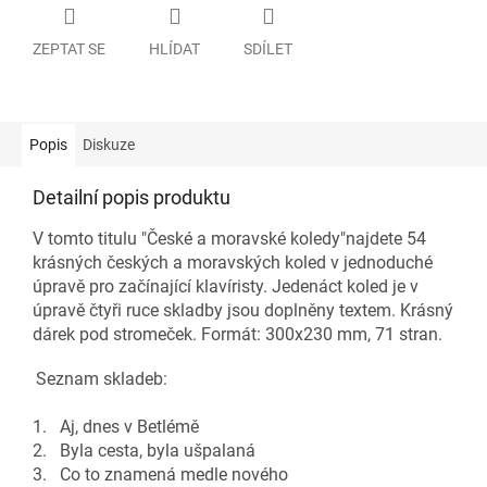
ZEPTAT SE
HLÍDAT
SDÍLET
Popis
Diskuze
Detailní popis produktu
V tomto titulu "České a moravské koledy"najdete 54
krásných českých a moravských koled v jednoduché
úpravě pro začínající klavíristy. Jedenáct koled je v
úpravě čtyři ruce skladby jsou doplněny textem. Krásný
dárek pod stromeček. Formát: 300x230 mm, 71 stran.
Seznam skladeb:
1. Aj, dnes v Betlémě
2. Byla cesta, byla ušpalaná
3. Co to znamená medle nového