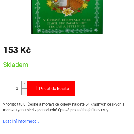
153 Kč
Měrná
Skladem
cena:
Přidat do košíku
V tomto titulu "České a moravské koledy"najdete 54 krásných českých a
moravských koled v jednoduché úpravě pro začínající klavíristy.
Detailní informace