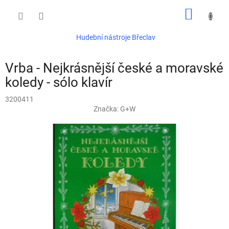
Přejít
NÁKUP
na
obsah
KOŠÍK
Hudební nástroje Břeclav
Vrba - Nejkrásnější české a moravské
koledy - sólo klavír
3200411
Značka:
G+W