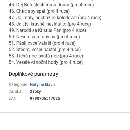
45. Dej Bůh štěstí tomu domu (pro 4 ruce)
46. Chtíc aby spal (pro 4 ruce)
47. Já, malý, přicházím koledovat (pro 4 ruce)
48. Jak jsi krásné, neviňátko (pro 4 ruce)
49. Narodil se Kristus Pán (pro 4 ruce)
50. Nesem vám noviny (pro 4 ruce)
51. Pásli ovce Valaši (pro 4 ruce)
52. Štědrej večer nastal (pro 4 ruce)
53. Tichá noc, svatá noc (pro 4 ruce)
54. Veselé vánoční hody (pro 4 ruce)
Doplňkové parametry
Kategorie
:
Noty na klavír
Záruka
:
2 roky
EAN
:
9790706517025
Z
á
p