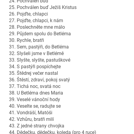
24. Pochválen buď
25. Pochválen buď Ježíš Kristus
26. Pojďte, chlapci
27. Pojďte, chlapci, k nám
28. Poslechněte mne málo
29. Půjdem spolu do Betléma
30. Rychle, bratři
31. Sem, pastýři, do Betléma
32. Slyšeli jsme v Betlémě
33. Slyšte, slyšte, pastuškové
34. S pastýři pospíchejte
35. Štědrej večer nastal
36. Štěstí, zdraví, pokoj svatý
37. Tichá noc, svatá noc
38. U Betléma dnes Maria
39. Veselé vánoční hody
40. Veselte se, radujte se
41. Vondráší, Matóši
42. Vzhůru, bratři milí
43. Z jedné strany chvojka
44. Dědečku, dědečku, koleda (pro 4 ruce)