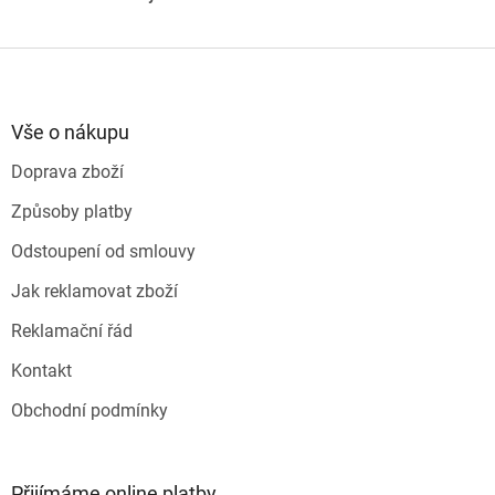
Z
á
p
a
Vše o nákupu
t
Doprava zboží
í
Způsoby platby
Odstoupení od smlouvy
Jak reklamovat zboží
Reklamační řád
Kontakt
Obchodní podmínky
Přijímáme online platby