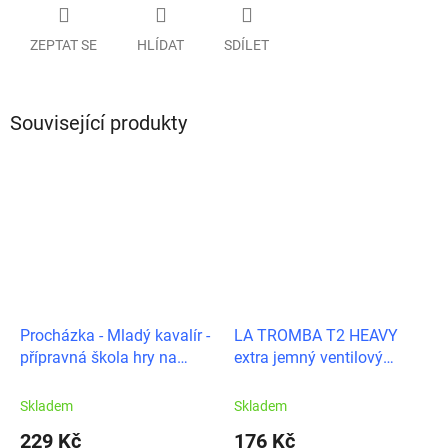
ZEPTAT SE
HLÍDAT
SDÍLET
Související produkty
Procházka - Mladý kavalír -
LA TROMBA T2 HEAVY
přípravná škola hry na
extra jemný ventilový
trubku 2.díl
pístový olej
Skladem
Skladem
229 Kč
176 Kč