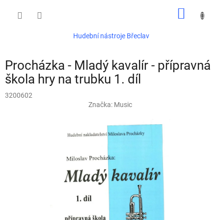
Přejít
NÁKUP
na
obsah
KOŠÍK
Hudební nástroje Břeclav
Procházka - Mladý kavalír - přípravná
škola hry na trubku 1. díl
3200602
Značka:
Music