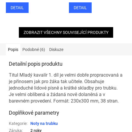
DETAIL
DETAIL
ZOBRAZIT VŠECHNY SOUVISEJÍCÍ PRODUKTY
Popis
Podobné (6)
Diskuze
Detailní popis produktu
Titul Mladý kavalír 1. díl je velmi dobře propracovaná a
je přínosem jak pro žáka tak učitele. Obsahuje
jednoduché lidové písně a krátké skladby pro trubku.
Je velmi oblíbená a žádaná nově dolaněná a v
barevném provedení. Formát: 230x300 mm, 38 stran.
Doplňkové parametry
Kategorie
:
Noty na trubku
Záruka
:
2 roky