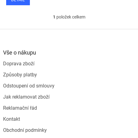
1
položek celkem
O
v
l
Z
á
á
d
p
a
a
Vše o nákupu
c
t
í
Doprava zboží
í
p
r
Způsoby platby
v
k
Odstoupení od smlouvy
y
v
Jak reklamovat zboží
ý
p
Reklamační řád
i
s
Kontakt
u
Obchodní podmínky