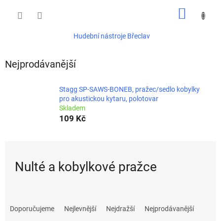
Přejít
NÁKUP
na
obsah
KOŠÍK
Hudební nástroje Břeclav
Nejprodávanější
Stagg SP-SAWS-BONEB, pražec/sedlo kobylky
pro akustickou kytaru, polotovar
Skladem
109 Kč
Nulté a kobylkové pražce
Ř
a
Doporučujeme
Nejlevnější
Nejdražší
Nejprodávanější
z