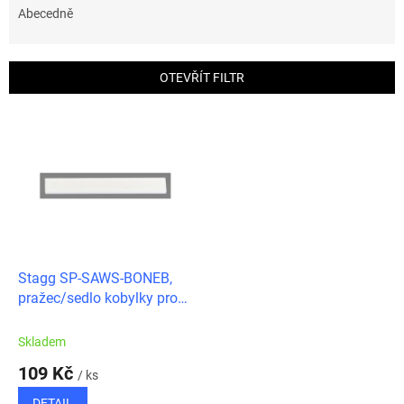
e
Abecedně
n
í
p
OTEVŘÍT FILTR
r
o
V
d
ý
u
p
k
i
t
s
ů
p
r
o
d
Stagg SP-SAWS-BONEB,
u
pražec/sedlo kobylky pro
k
akustickou kytaru,
t
polotovar
Skladem
ů
109 Kč
/ ks
DETAIL