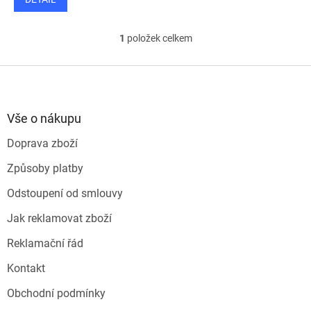
1
položek celkem
O
v
l
Z
á
á
d
p
a
a
Vše o nákupu
c
t
í
Doprava zboží
í
p
r
Způsoby platby
v
k
Odstoupení od smlouvy
y
v
Jak reklamovat zboží
ý
p
Reklamační řád
i
s
Kontakt
u
Obchodní podmínky