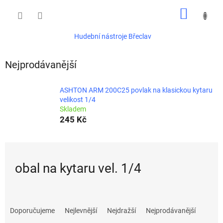
Přejít
NÁKUP
na
obsah
KOŠÍK
Hudební nástroje Břeclav
Nejprodávanější
ASHTON ARM 200C25 povlak na klasickou kytaru
velikost 1/4
Skladem
245 Kč
obal na kytaru vel. 1/4
Ř
a
Doporučujeme
Nejlevnější
Nejdražší
Nejprodávanější
z