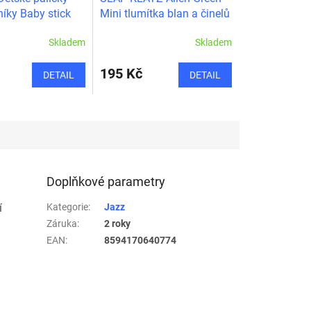
íky Baby stick
Mini tlumítka blan a činelů
 habr
Skladem
Skladem
195 Kč
DETAIL
DETAIL
Doplňkové parametry
í
Kategorie
:
Jazz
Záruka
:
2 roky
EAN
:
8594170640774