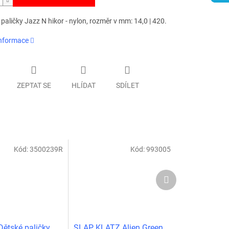
paličky Jazz N hikor - nylon, rozměr v mm: 14,0 | 420.
informace
ZEPTAT SE
HLÍDAT
SDÍLET
Kód:
3500239R
Kód:
993005
Další
produkt
ětské paličky
SLAP KLATZ Alien Green