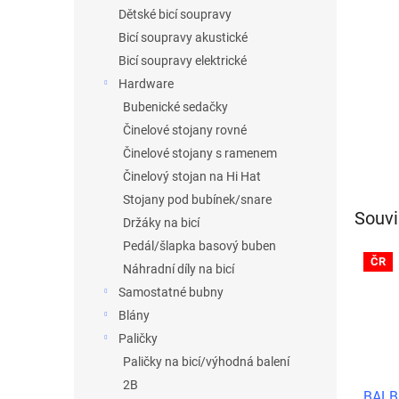
n
Dětské bicí soupravy
e
Bicí soupravy akustické
l
Bicí soupravy elektrické
Hardware
Bubenické sedačky
Činelové stojany rovné
Činelové stojany s ramenem
Činelový stojan na Hi Hat
Stojany pod bubínek/snare
Souvi
Držáky na bicí
Pedál/šlapka basový buben
ČR
Náhradní díly na bicí
Samostatné bubny
Blány
Paličky
Paličky na bicí/výhodná balení
2B
BALBE