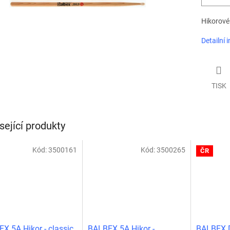
Hikorové 
Detailní 
TISK
sející produkty
Kód:
3500161
Kód:
3500265
ČR
X 5A Hikor - classic
BALBEX 5A Hikor -
BALBEX D