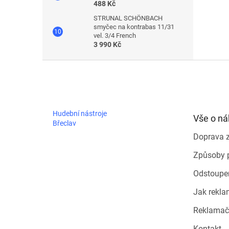
488 Kč
STRUNAL SCHÖNBACH
smyčec na kontrabas 11/31
vel. 3/4 French
3 990 Kč
Z
á
p
a
t
Hudební nástroje
Vše o n
í
Břeclav
Doprava 
Způsoby 
Odstoupe
Jak rekla
Reklamač
Kontakt