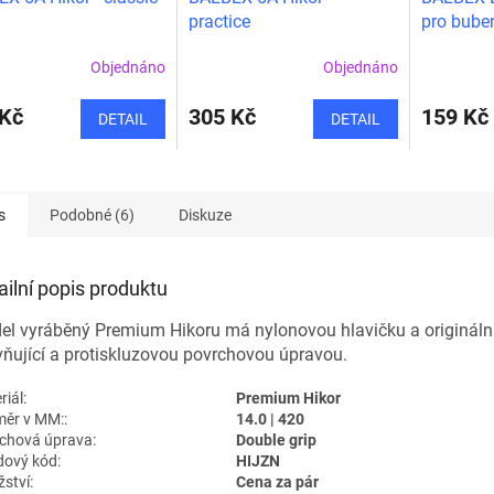
practice
pro buben
Červené -
Objednáno
Objednáno
 Kč
305 Kč
159 Kč
DETAIL
DETAIL
s
Podobné (6)
Diskuze
ailní popis produktu
el vyráběný Premium Hikoru má nylonovou hlavičku a origináln
ňující a protiskluzovou povrchovou úpravou.
iál:
Premium Hikor
ěr v MM::
14.0 | 420
chová úprava:
Double grip
dový kód:
HIJZN
ství:
Cena za pár