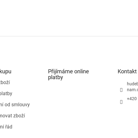
ákupu
Přijímáme online
Kontakt
platby
zboží
hudeb
nam.
platby
+420 
ní od smlouvy
movat zboží
ní řád