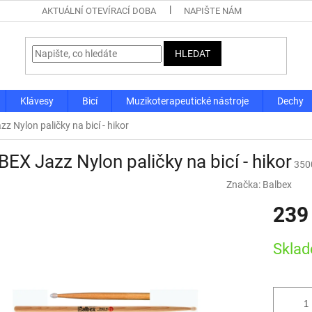
AKTUÁLNÍ OTEVÍRACÍ DOBA
NAPIŠTE NÁM
HLEDAT
Klávesy
Bicí
Muzikoterapeutické nástroje
Dechy
 Nylon paličky na bicí - hikor
EX Jazz Nylon paličky na bicí - hikor
350
Značka:
Balbex
239
Měrná
Skla
cena: