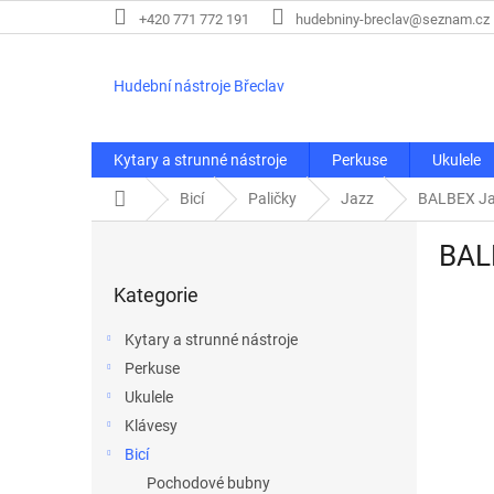
Přejít
+420 771 772 191
hudebniny-breclav@seznam.cz
na
obsah
Hudební nástroje Břeclav
Kytary a strunné nástroje
Perkuse
Ukulele
Domů
Bicí
Paličky
Jazz
BALBEX Jazz
P
BALB
o
Přeskočit
s
Kategorie
kategorie
t
r
Kytary a strunné nástroje
a
Perkuse
n
Ukulele
n
í
Klávesy
p
Bicí
a
Pochodové bubny