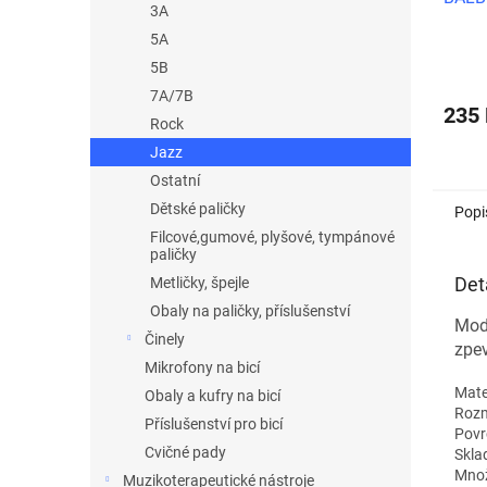
3A
5A
5B
7A/7B
235
Rock
Jazz
Ostatní
Dětské paličky
Popi
Filcové,gumové, plyšové, tympánové
paličky
Det
Metličky, špejle
Obaly na paličky, příslušenství
Mod
Činely
zpev
Mikrofony na bicí
Mater
Obaly a kufry na bicí
Rozm
Příslušenství pro bicí
Povr
Cvičné pady
Skla
Množ
Muzikoterapeutické nástroje