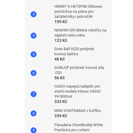
HENRY´S HETSP88 Silitones
pomůckou na piáno pro
začátečníky i pokročilé
199 Kč
NINO961GR dětské rolničky na
zápěstí nebo nohu
123 Kč
Ernie Ball 9220 prstýnek
kovový špička
48 Kč
DUNLOP prstýnek kovový síla
.020
56 Kč
CASIO napaječ/adaptér pro
starší modely kláves CASIO
9V/800mA
333 Kč
MINI KONTRABAS v kufříku
339 Kč
Pasadena ChordBuddy White
Pomůcka pro cvičení