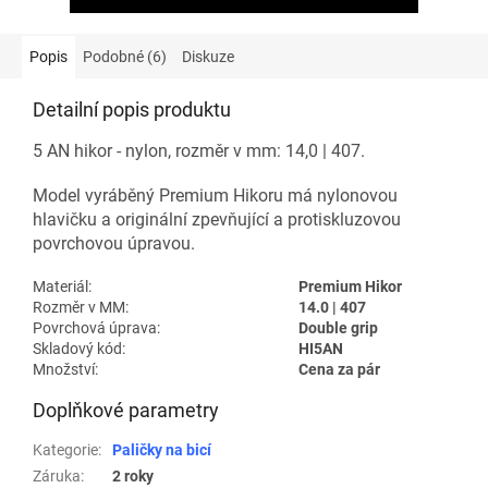
Popis
Podobné (6)
Diskuze
Detailní popis produktu
5 AN hikor - nylon, rozměr v mm: 14,0 | 407.
Model vyráběný Premium Hikoru má nylonovou
hlavičku a originální zpevňující a protiskluzovou
povrchovou úpravou.
Materiál:
Premium Hikor
Rozměr v MM:
14.0 | 407
Povrchová úprava:
Double grip
Skladový kód:
HI5AN
Množství:
Cena za pár
Doplňkové parametry
Kategorie
:
Paličky na bicí
Záruka
:
2 roky