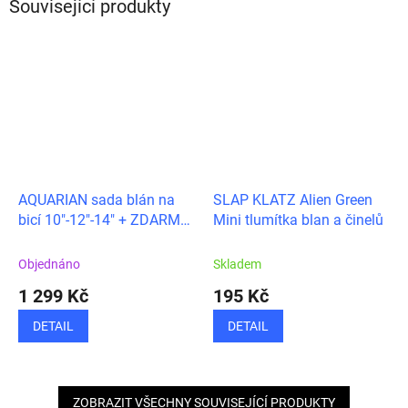
Související produkty
AQUARIAN sada blán na
SLAP KLATZ Alien Green
bicí 10"-12"-14" + ZDARMA
Mini tlumítka blan a činelů
14"
Objednáno
Skladem
1 299 Kč
195 Kč
DETAIL
DETAIL
ZOBRAZIT VŠECHNY SOUVISEJÍCÍ PRODUKTY