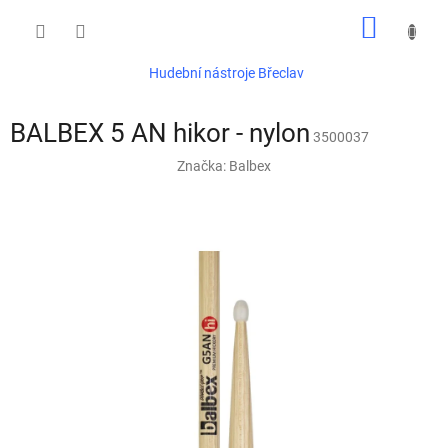
Přejít
NÁKUP
na
obsah
KOŠÍK
Hudební nástroje Břeclav
BALBEX 5 AN hikor - nylon
3500037
Značka:
Balbex