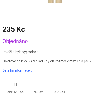
235 Kč
Měrná
Objednáno
cena:
Položka byla vyprodána…
Hikorové paličky 5 AN hikor - nylon, rozměr v mm: 14,0 | 407.
Detailní informace
ZEPTAT SE
HLÍDAT
SDÍLET