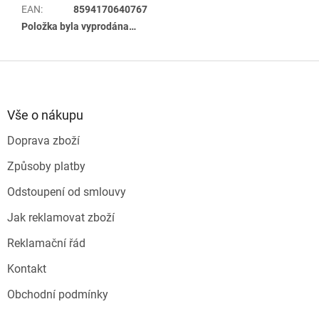
EAN
:
8594170640767
Položka byla vyprodána…
Z
á
p
a
Vše o nákupu
t
Doprava zboží
í
Způsoby platby
Odstoupení od smlouvy
Jak reklamovat zboží
Reklamační řád
Kontakt
Obchodní podmínky