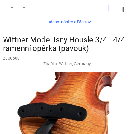
Přejít
NÁKUP
na
obsah
KOŠÍK
Hudební nástroje Břeclav
Wittner Model Isny Housle 3/4 - 4/4 -
ramenní opěrka (pavouk)
2300500
Značka:
Wittner, Germany