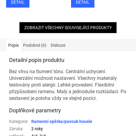
DETAIL
DETAIL
ZOBRAZIT VŠECHNY SOUVISEJÍCÍ PRODUKTY
Popis
Podobné (6)
Diskuze
Detailní popis produktu
Bez vlivu na tlumení tónu. Centrální uchycení.
Univerzální možnost nastavení. Všechny materiály
testovány proti alergii. Lehké provedení. Flexibilní
přizpůsobení ramenu. Malý a jednoduše rozkládací. Po
sestavení je poloha vždy ve stejné pozici.
Doplňkové parametry
Kategorie
:
Ramenní opěrka/pavouk housle
Záruka
:
2 roky