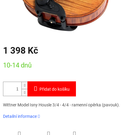
1 398 Kč
Měrná
10-14 dnů
cena:
Přidat do košíku
Wittner Model Isny Housle 3/4 - 4/4 - ramenní opěrka (pavouk).
Detailní informace