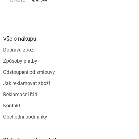
velikost
:
4/4, 3/4
Z
á
p
a
Vše o nákupu
t
Doprava zboží
í
Způsoby platby
Odstoupení od smlouvy
Jak reklamovat zboží
Reklamační řád
Kontakt
Obchodní podmínky