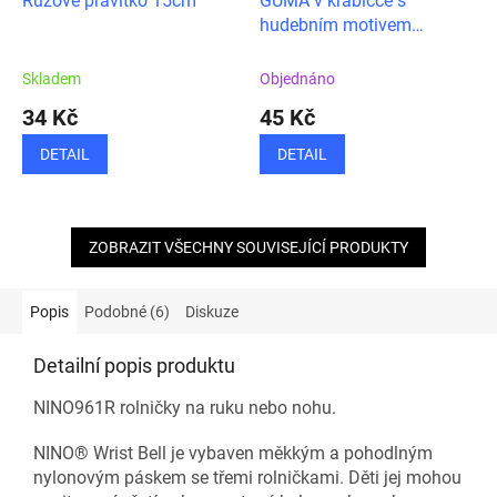
Růžové pravítko 15cm
GUMA v krabičce s
hudebním motivem
houslového klíče
Skladem
Objednáno
34 Kč
45 Kč
DETAIL
DETAIL
ZOBRAZIT VŠECHNY SOUVISEJÍCÍ PRODUKTY
Popis
Podobné (6)
Diskuze
Detailní popis produktu
NINO961R rolničky na ruku nebo nohu.
NINO® Wrist Bell je vybaven měkkým a pohodlným
nylonovým páskem se třemi rolničkami. Děti jej mohou