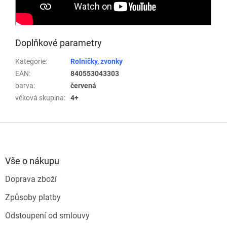
Doplňkové parametry
Kategorie
:
Rolničky, zvonky
EAN
:
840553043303
barva
:
červená
věková skupina
:
4+
Z
á
p
a
Vše o nákupu
t
Doprava zboží
í
Způsoby platby
Odstoupení od smlouvy