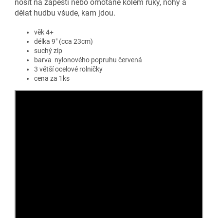
nosit na zápěstí nebo omotané kolem ruky, nohy a
dělat hudbu všude, kam jdou.
věk 4+
délka 9" (cca 23cm)
suchý zip
barva nylonového popruhu červená
3 větší ocelové rolničky
cena za 1ks