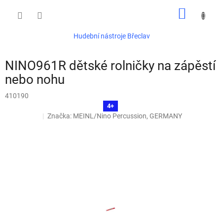
Přejít
NÁKUP
na
obsah
KOŠÍK
Hudební nástroje Břeclav
NINO961R dětské rolničky na zápěstí
nebo nohu
410190
4+
Značka:
MEINL/Nino Percussion, GERMANY