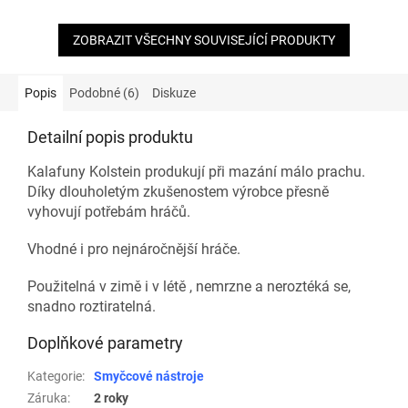
ZOBRAZIT VŠECHNY SOUVISEJÍCÍ PRODUKTY
Popis
Podobné (6)
Diskuze
Detailní popis produktu
Kalafuny Kolstein produkují při mazání málo prachu.
Díky dlouholetým zkušenostem výrobce přesně
vyhovují potřebám hráčů.
Vhodné i pro nejnáročnější hráče.
Použitelná v zimě i v létě , nemrzne a neroztéká se,
snadno roztiratelná.
Doplňkové parametry
Kategorie
:
Smyčcové nástroje
Záruka
:
2 roky