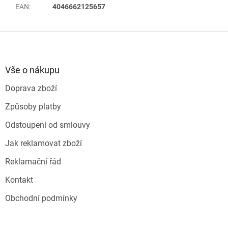
EAN
:
4046662125657
Z
á
p
a
Vše o nákupu
t
Doprava zboží
í
Způsoby platby
Odstoupení od smlouvy
Jak reklamovat zboží
Reklamační řád
Kontakt
Obchodní podmínky