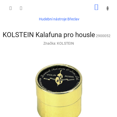
Přejít
NÁKUP
na
obsah
KOŠÍK
Hudební nástroje Břeclav
KOLSTEIN Kalafuna pro housle
2900052
Značka:
KOLSTEIN