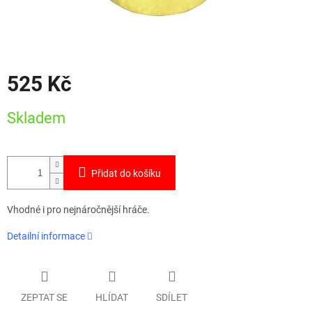
525 Kč
Měrná
Skladem
cena:
Přidat do košíku
Vhodné i pro nejnáročnější hráče.
Detailní informace
ZEPTAT SE
HLÍDAT
SDÍLET