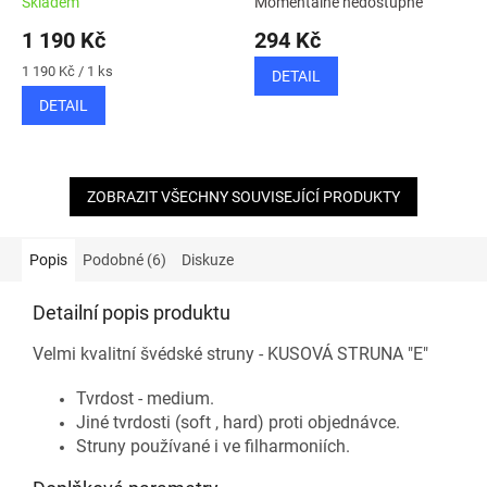
Skladem
Momentálně nedostupné
1 190 Kč
294 Kč
Měrná
1 190 Kč / 1 ks
DETAIL
cena:
DETAIL
ZOBRAZIT VŠECHNY SOUVISEJÍCÍ PRODUKTY
Popis
Podobné (6)
Diskuze
Detailní popis produktu
Velmi kvalitní švédské struny -
KUSOVÁ STRUNA "E"
Tvrdost - medium.
Jiné tvrdosti (soft , hard) proti objednávce.
Struny používané i ve filharmoniích.