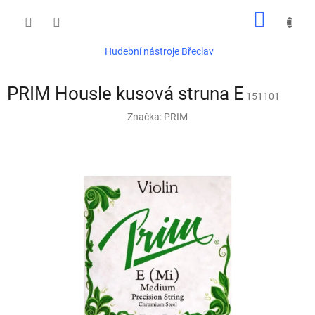
Přejít
NÁKUP
na
obsah
KOŠÍK
Hudební nástroje Břeclav
PRIM Housle kusová struna E
151101
Značka:
PRIM