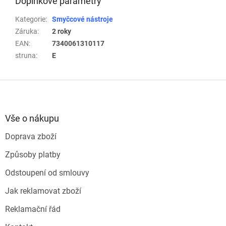
Doplňkové parametry
Kategorie
:
Smyčcové nástroje
Záruka
:
2 roky
EAN
:
7340061310117
struna
:
E
Z
á
p
a
Vše o nákupu
t
Doprava zboží
í
Způsoby platby
Odstoupení od smlouvy
Jak reklamovat zboží
Reklamační řád