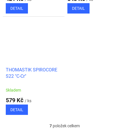
DETAIL
DETAIL
THOMASTIK SPIROCORE
S22 "C-Cr"
Skladem
579 Kč
/ ks
DETAIL
7
položek celkem
O