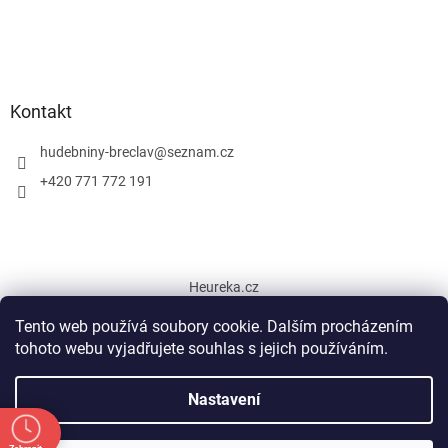
Kontakt
hudebniny-breclav
@
seznam.cz
+420 771 772 191
Heureka.cz
Tento web používá soubory cookie. Dalším procházením
tohoto webu vyjadřujete souhlas s jejich používáním.
Vytvořil Shoptet
Nastavení
Copyright 2026
Hudební nástroje Břeclav
. Všechna práva