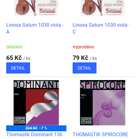
ů
p
r
o
d
Linosa Saturn 1030 viola -
Linosa Saturn 1030 viola -
u
A
C
k
t
Skladem
Vyprodáno
ů
65 Kč
79 Kč
/ ks
/ ks
DETAIL
DETAIL
324 Kč
–7 %
Thomastik Dominant 136
THOMASTIK SPIROCORE