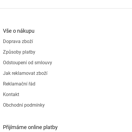
v
l
Z
á
á
d
p
a
a
Vše o nákupu
c
t
í
Doprava zboží
í
p
r
Způsoby platby
v
k
Odstoupení od smlouvy
y
v
Jak reklamovat zboží
ý
p
Reklamační řád
i
s
Kontakt
u
Obchodní podmínky
Přijímáme online platby