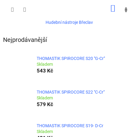
Přejít
NÁKUP
na
obsah
KOŠÍK
Hudební nástroje Břeclav
Nejprodávanější
THOMASTIK SPIROCORE S20 "G-Cr"
Skladem
543 Kč
THOMASTIK SPIROCORE S22 "C-Cr"
Skladem
579 Kč
THOMASTIK SPIROCORE S19- D-Cr
Skladem