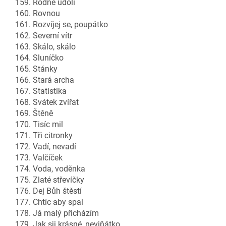
159. Rodné údolí
160. Rovnou
161. Rozvíjej se, poupátko
162. Severní vítr
163. Skálo, skálo
164. Sluníčko
165. Stánky
166. Stará archa
167. Statistika
168. Svátek zvířat
169. Štěně
170. Tisíc mil
171. Tři citronky
172. Vadí, nevadí
173. Valčíček
174. Voda, voděnka
175. Zlaté střevíčky
176. Dej Bůh štěstí
177. Chtíc aby spal
178. Já malý přicházím
179. Jak sji krásné, neviňátko