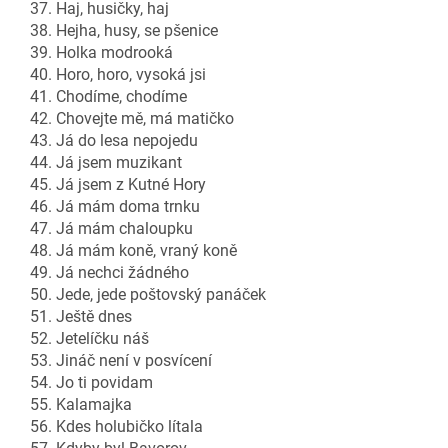
37. Haj, husičky, haj
38. Hejha, husy, se pšenice
39. Holka modrooká
40. Horo, horo, vysoká jsi
41. Chodíme, chodíme
42. Chovejte mě, má matičko
43. Já do lesa nepojedu
44. Já jsem muzikant
45. Já jsem z Kutné Hory
46. Já mám doma trnku
47. Já mám chaloupku
48. Já mám koně, vraný koně
49. Já nechci žádného
50. Jede, jede poštovský panáček
51. Ještě dnes
52. Jetelíčku náš
53. Jináč není v posvícení
54. Jo ti povidam
55. Kalamajka
56. Kdes holubičko lítala