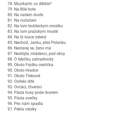
78. Muzikanti, co děláte?
79. Na Bílé hoře
80. Na našem dvoře
81. Na rozlúčení
82. Na tom bošileckym mostku
83. Na tom pražskym mostě
84. Na tý louce zelený
85. Nechoď, Janku, přes Polanku
86. Nestarej se, ženo má
87. Nestůjte, mládenci, pod okny
88. Ó řebíčku zahradnický
89. Okolo Frýdku cestička
90. Okolo Hradce
91. Okolo Třeboně
92. Osiřelo dítě
93. Ovčáci, čtveráci
94. Pásla husy pode dvorem
95. Pásla ovečky
96. Pec nám spadla
97. Pekla vdolky