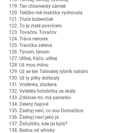
119. Ten chlumecký zámek
120. Teěžko mě matička vychovala
121. Tluče bubeníček
122. To je zlaté posvícení
123. Tovačov, Tovačov
124. Tráva neroste
125. Travička zelená
126. Týnom, tánom
127. Utíkej, Káčo, utíkej
128. Už mou milou
129. Už se ten Tálinskej rybník nahání
130. Už ty pilky dořezaly
131. Voděnka, studená
132. Vyletěla holubička ze skály
133. Zdálose mi, má panenko
134. Zelený hajové
135. Žádnyj neví, co sou Domažlice
136. Žádnyj neví jako já
137. Žežuličko, kde jsi byla?
138. Bedna od whisky