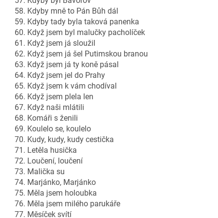
57. Kdyby byl Bavorov
58. Kdyby mně to Pán Bůh dál
59. Kdyby tady byla taková panenka
60. Když jsem byl malučky pacholíček
61. Když jsem já sloužil
62. Když jsem já šel Putimskou branou
63. Když jsem já ty koně pásal
64. Když jsem jel do Prahy
65. Když jsem k vám chodíval
66. Když jsem plela len
67. Když naši mlátili
68. Komáři s ženili
69. Koulelo se, koulelo
70. Kudy, kudy, kudy cestička
71. Letěla husička
72. Loučení, loučení
73. Malička su
74. Marjánko, Marjánko
75. Měla jsem holoubka
76. Měla jsem milého parukáře
77. Měsíček svítí