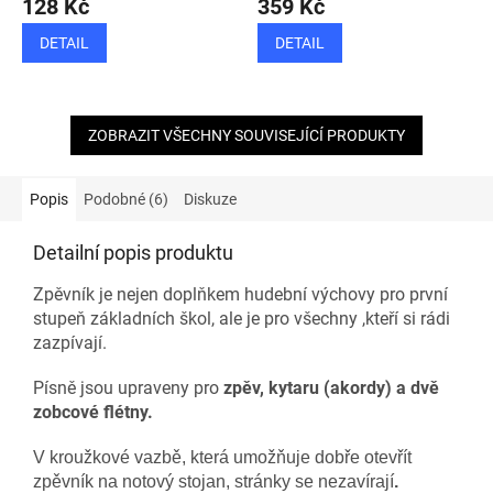
128 Kč
359 Kč
DETAIL
DETAIL
ZOBRAZIT VŠECHNY SOUVISEJÍCÍ PRODUKTY
Popis
Podobné (6)
Diskuze
Detailní popis produktu
Zpěvník je nejen doplňkem hudební výchovy pro první
stupeň základních škol,
ale je pro všechny ,kteří si rádi
zazpívají.
Písně jsou upraveny pro
zpěv, kytaru (akordy) a dvě
zobcové flétny.
V kroužkové vazbě, která umožňuje dobře otevřít
zpěvník na notový stojan, stránky se nezavírají
.