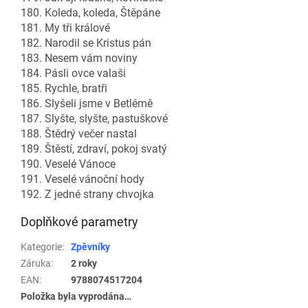
180. Koleda, koleda, Štěpáne
181. My tři králové
182. Narodil se Kristus pán
183. Nesem vám noviny
184. Pásli ovce valaši
185. Rychle, bratři
186. Slyšeli jsme v Betlémě
187. Slyšte, slyšte, pastuškové
188. Štědrý večer nastal
189. Štěstí, zdraví, pokoj svatý
190. Veselé Vánoce
191. Veselé vánoční hody
192. Z jedné strany chvojka
Doplňkové parametry
Kategorie
:
Zpěvníky
Záruka
:
2 roky
EAN
:
9788074517204
Položka byla vyprodána…