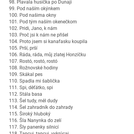
98. Plavala husička po Dunaji
99. Pod naším okýnkem
100. Pod našima okny
101. Pod tým naším okenečkom
102. Pridi, Jano, k nám
103. Proč jsi k nám ne přišel
104. Proto jsem si kanafasku koupila
105. Prší, prší
106. Ráda, ráda, můj zlatej Honzíčku
107. Rostó, rostó, rostó
108. Rožnovské hodiny
109. Skákal pes
110. Spadla mi šablička
111. Spi, děťátko, spi
112. Stála basa
113. Šel tudy, měl dudy
114. Šel zahradník do zahrady
115. Široký hluboký
116. Šla Nanynka do zelí
117. Šly panenky silnicí
118. Tancuj, tancuj, vykrúcaj