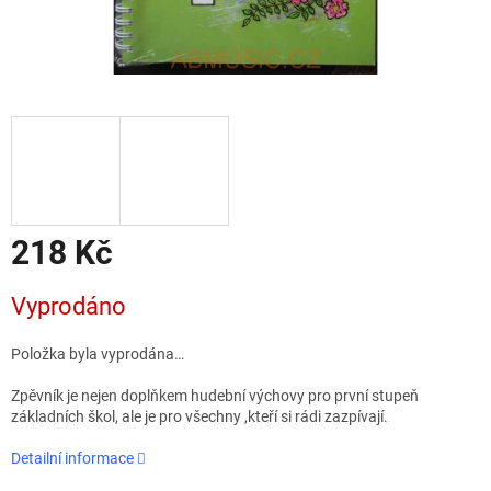
218 Kč
Měrná
Vyprodáno
cena:
Položka byla vyprodána…
Zpěvník je nejen doplňkem hudební výchovy pro první stupeň
základních škol, ale je pro všechny ,kteří si rádi zazpívají.
Detailní informace