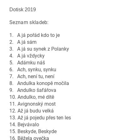
Dotisk 2019
Seznam skladeb:
1. A já pořád kdo to je
2. A já sám
3. A já su synek z Polanky
4. A já vždycky
5. Adámku náš
6. Ach, synku, synku
7. Ach, není tu, není
8. Andulka konopě močila
9. Andulko šafářova
10. Andulko, mé dítě
11. Avignonský most
12. Až já budu velká
13. Až já pojedu přes ten les
14. Bejvávalo
15. Beskyde, Beskyde
16. Běžela ovečka