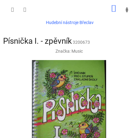
Přejít
NÁKUP
na
obsah
KOŠÍK
Hudební nástroje Břeclav
Písnička I. - zpěvník
3200673
Značka:
Music