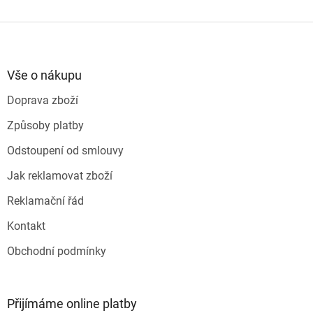
Z
á
p
a
Vše o nákupu
t
Doprava zboží
í
Způsoby platby
Odstoupení od smlouvy
Jak reklamovat zboží
Reklamační řád
Kontakt
Obchodní podmínky
Přijímáme online platby