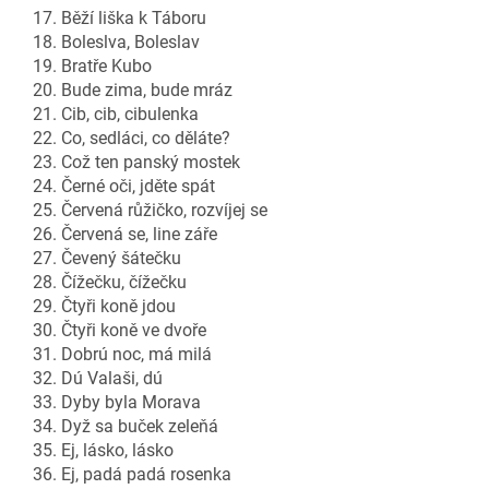
17. Běží liška k Táboru
18. Boleslva, Boleslav
19. Bratře Kubo
20. Bude zima, bude mráz
21. Cib, cib, cibulenka
22. Co, sedláci, co děláte?
23. Což ten panský mostek
24. Černé oči, jděte spát
25. Červená růžičko, rozvíjej se
26. Červená se, line záře
27. Čevený šátečku
28. Čížečku, čížečku
29. Čtyři koně jdou
30. Čtyři koně ve dvoře
31. Dobrú noc, má milá
32. Dú Valaši, dú
33. Dyby byla Morava
34. Dyž sa buček zeleňá
35. Ej, lásko, lásko
36. Ej, padá padá rosenka