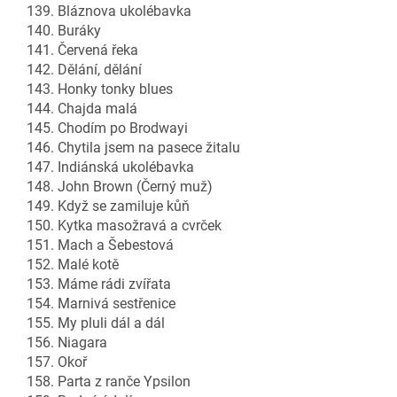
139. Bláznova ukolébavka
140. Buráky
141. Červená řeka
142. Dělání, dělání
143. Honky tonky blues
144. Chajda malá
145. Chodím po Brodwayi
146. Chytila jsem na pasece žitalu
147. Indiánská ukolébavka
148. John Brown (Černý muž)
149. Když se zamiluje kůň
150. Kytka masožravá a cvrček
151. Mach a Šebestová
152. Malé kotě
153. Máme rádi zvířata
154. Marnivá sestřenice
155. My pluli dál a dál
156. Niagara
157. Okoř
158. Parta z ranče Ypsilon