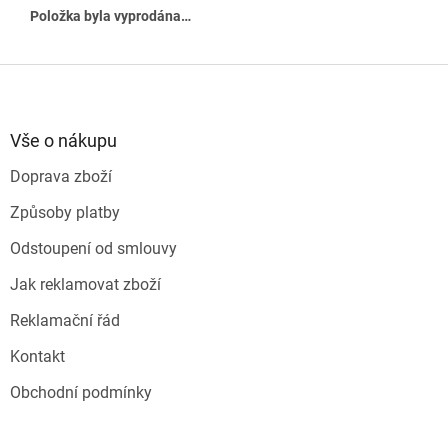
Položka byla vyprodána…
Z
á
p
a
Vše o nákupu
t
Doprava zboží
í
Způsoby platby
Odstoupení od smlouvy
Jak reklamovat zboží
Reklamační řád
Kontakt
Obchodní podmínky