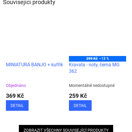
Související produkty
299 Kč
–13 %
MINIATURA BANJO + kufřík
Kravata - noty, černá MG
362
Objednáno
Momentálně nedostupné
369 Kč
259 Kč
DETAIL
DETAIL
ZOBRAZIT VŠECHNY SOUVISEJÍCÍ PRODUKTY