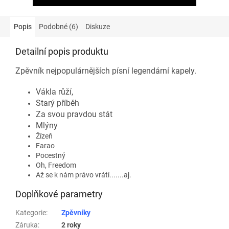
Popis
Podobné (6)
Diskuze
Detailní popis produktu
Zpěvník nejpopulárnějších písní legendární kapely.
Vákla růží,
Starý příběh
Za svou pravdou stát
Mlýny
Žízeň
Farao
Pocestný
Oh, Freedom
Až se k nám právo vrátí.......aj.
Doplňkové parametry
Kategorie
:
Zpěvníky
Záruka
:
2 roky