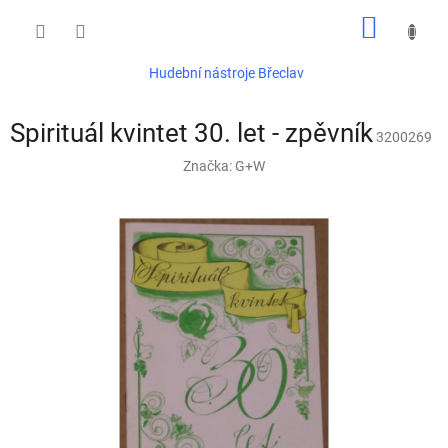
Přejít
NÁKUP
na
obsah
KOŠÍK
Hudební nástroje Břeclav
Spirituál kvintet 30. let - zpěvník
3200269
Značka:
G+W