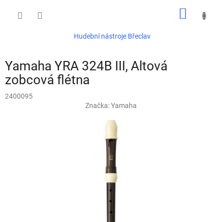
Přejít
NÁKUP
na
obsah
KOŠÍK
Hudební nástroje Břeclav
Yamaha YRA 324B III, Altová
zobcová flétna
2400095
Značka:
Yamaha