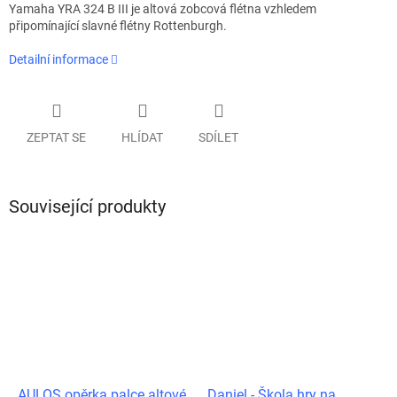
Yamaha YRA 324 B III je altová zobcová flétna vzhledem
připomínající slavné flétny Rottenburgh.
Detailní informace
ZEPTAT SE
HLÍDAT
SDÍLET
Související produkty
AULOS opěrka palce altové
Daniel - Škola hry na