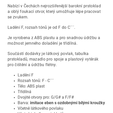
Nabízí v Čechách nejrozšířenější barokní prstoklad
a oblý foukací otvor, který umožňuje lépe pracovat
se zvukem.
Ladění F, rozsah tónů je od F do C´´´.
Je vyrobena z ABS plastu a pro snadnou údržbu a
možnost jemného doladění je třídílná.
Součástí dodávky je látkový povlak, tabulka
prstokladů, mazadlo pro spoje a plastový vytěrák
pro čištění a údržbu flétny.
Ladění F
Rozsah tónů: F - C´´´
Tělo: ABS plast
Třídílná
Dvojité otvory pro: G/G# a F/F#
Barva:
imitace eben s ozdobnými bílými kroužky
Včetně látkového povlaku