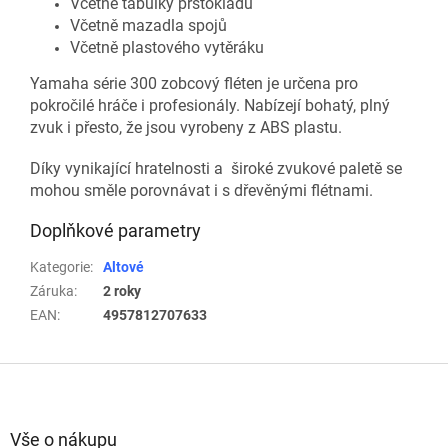
Včetně tabulky prstokladů
Včetně mazadla spojů
Včetně plastového vytěráku
Yamaha série 300 zobcový fléten je určena pro
pokročilé hráče i profesionály. Nabízejí bohatý, plný
zvuk i přesto, že jsou vyrobeny z ABS plastu.
Díky vynikající hratelnosti a široké zvukové paletě se
mohou směle porovnávat i s dřevěnými flétnami.
Doplňkové parametry
Kategorie
:
Altové
Záruka
:
2 roky
EAN
:
4957812707633
Z
á
p
a
Vše o nákupu