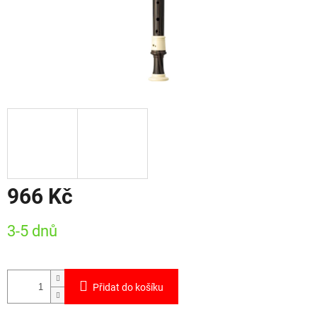
966 Kč
Měrná
3-5 dnů
cena:
Přidat do košíku