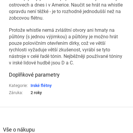
ostrovech a dnes i v Americe. Naučit se hrát na whistle
opravdu není těžké - je to rozhodně jednodušší než na
zobcovou flétnu.
Protože whistle nemá zvláštní otvory ani hmaty na
půltóny (s jednou výjimkou) a půltóny je možno hrát
pouze polovičním otevřením dírky, což ve větší
rychlosti vyžaduje větší zkušenost, vyrábí se tyto
nástroje v celé řadě tónin. Nejběžněji používané tóniny
v irské lidové hudbě jsou D a C.
Doplňkové parametry
Kategorie
:
Irské flétny
Záruka
:
2 roky
Z
á
p
a
Vše o nákupu