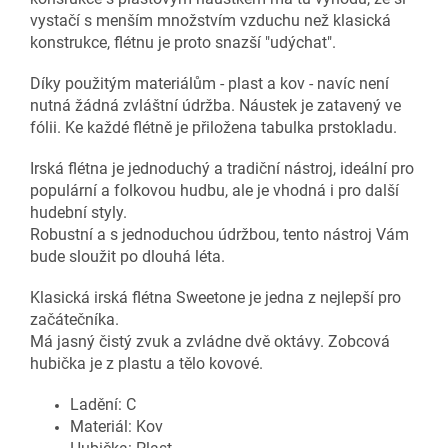
vystačí s menším množstvím vzduchu než klasická
konstrukce, flétnu je proto snazší "udýchat".
Díky použitým materiálům - plast a kov - navíc není
nutná žádná zvláštní údržba. Náustek je zatavený ve
fólii. Ke každé flétně je přiložena tabulka prstokladu.
Irská flétna je jednoduchý a tradiční nástroj, ideální pro
populární a folkovou hudbu, ale je vhodná i pro další
hudební styly.
Robustní a s jednoduchou údržbou, tento nástroj Vám
bude sloužit po dlouhá léta.
Klasická irská flétna Sweetone je jedna z nejlepší pro
začátečníka.
Má jasný čistý zvuk a zvládne dvě oktávy. Zobcová
hubička je z plastu a tělo kovové.
Ladění: C
Materiál: Kov