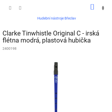
Přejít
NÁKUP
na
obsah
KOŠÍK
Hudební nástroje Břeclav
Clarke Tinwhistle Original C - irská
flétna modrá, plastová hubička
2400198