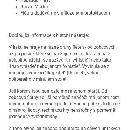
Hubička: Plast
Barva: Modrá
Flétnu dodáváme s přiloženým prstokladem
Doplňující informace k historii nástroje:
V Irsku se hraje na různé druhy fléten - od zobcových
až po příčné, které se navzájem velmi liší. Jedna z
nejoblíbenějších se nazývá "tin whistle"" nebo také
"irish whistle" nebo jenom "whistle". Vyvinula se z
nástroje zvaného "flageolet" (flažolet), velmi
oblíbeného v minulém století.
Její kořeny jsou samozřejmě mnohem starší. Od
zobcové flétny se liší poměrně značně: má jenom šest
otvorů nahoře a nemá spodní otvor na palec. Jedná se
o nástroj lidový, technikou hry nenáročný a poměrně
jednoduše zvládnutelný.
Z toho plyne její značná popularita na celých Britských