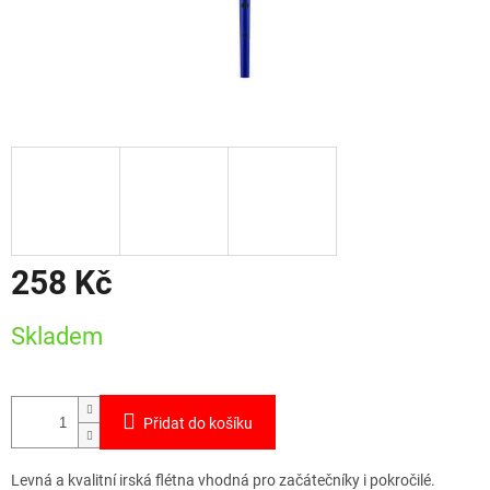
258 Kč
Měrná
Skladem
cena:
Přidat do košíku
Levná a kvalitní irská flétna vhodná pro začátečníky i pokročilé.