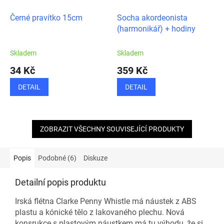
Černé pravítko 15cm
Socha akordeonista
(harmonikář) + hodiny
Skladem
Skladem
34 Kč
359 Kč
DETAIL
DETAIL
ZOBRAZIT VŠECHNY SOUVISEJÍCÍ PRODUKTY
Popis
Podobné (6)
Diskuze
Detailní popis produktu
Irská flétna Clarke Penny Whistle má náustek z ABS
plastu a kónické tělo z lakovaného plechu. Nová
konsrukce s plastovým náustkem má tu výhodu, že si