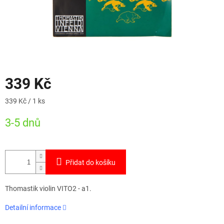
339 Kč
Měrná
339 Kč / 1 ks
cena:
3-5 dnů
Přidat do košíku
Thomastik violin VITO2 - a1.
Detailní informace