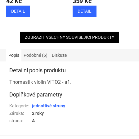
42 Kč
359 Kč
DETAIL
DETAIL
ZOBRAZIT VŠECHNY SOUVISEJÍCÍ PRODUKTY
Popis
Podobné (6)
Diskuze
Detailní popis produktu
Thomastik violin VITO2 - a1.
Doplňkové parametry
Kategorie
:
jednotlivé struny
Záruka
:
2 roky
struna
:
A
Z