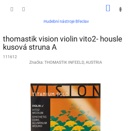
Přejít
NÁKUP
na
obsah
KOŠÍK
Hudební nástroje Břeclav
thomastik vision violin vito2- housle
kusová struna A
111612
Značka:
THOMASTIK INFEELD, AUSTRIA