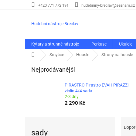
Přejít
+420 771 772 191
hudebniny-breclav@seznam.cz
na
obsah
Hudební nástroje Břeclav
Kytary a strunné nástroje
Perkuse
Ukulele
Domů
Smyčce
Housle
Struny na housle
Nejprodávanější
PIRASTRO Pirastro EVAH PIRAZZI
violin 4/4 sada
2-3 dny
2 290 Kč
Ř
a
Dopor
sady
z