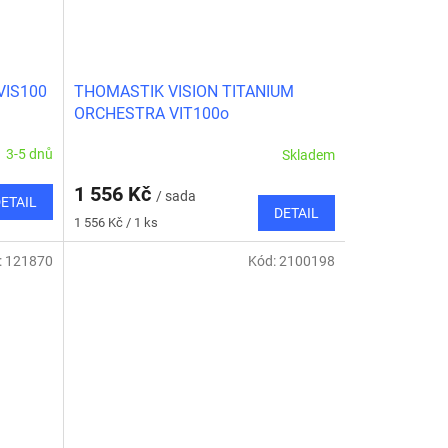
VIS100
THOMASTIK VISION TITANIUM
ORCHESTRA VIT100o
3-5 dnů
Skladem
1 556 Kč
/ sada
ETAIL
DETAIL
Měrná
1 556 Kč / 1 ks
cena:
:
121870
Kód:
2100198