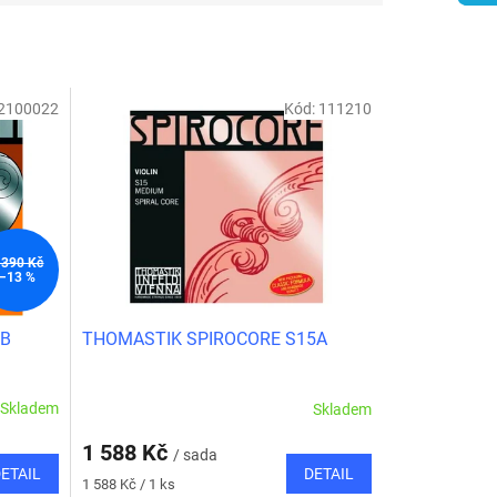
2100022
Kód:
111210
 390 Kč
–13 %
5B
THOMASTIK SPIROCORE S15A
Skladem
Skladem
1 588 Kč
/ sada
ETAIL
DETAIL
Měrná
1 588 Kč / 1 ks