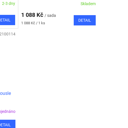
2-3 dny
Skladem
1 088 Kč
/ sada
ETAIL
DETAIL
Měrná
1 088 Kč / 1 ks
cena:
2100114
ousle
bjednáno
DETAIL