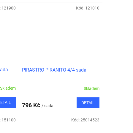
cena:
:
121900
Kód:
121010
ada
PIRASTRO PIRANITO 4/4 sada
Skladem
Skladem
ETAIL
DETAIL
796 Kč
/ sada
:
151100
Kód:
25014523