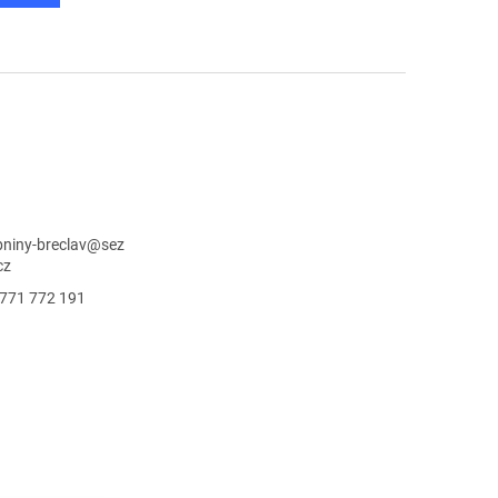
niny-breclav
@
sez
cz
771 772 191