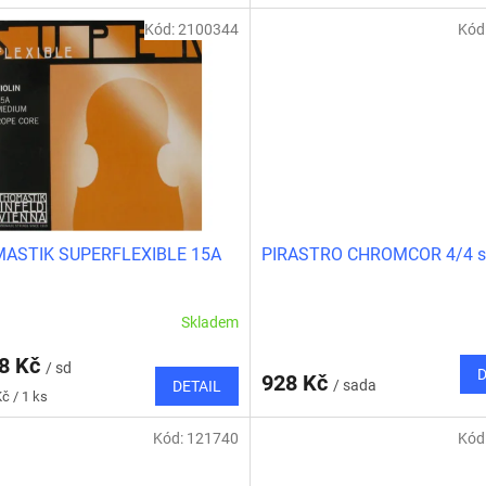
cena:
Kód:
2100344
Kód
ASTIK SUPERFLEXIBLE 15A
PIRASTRO CHROMCOR 4/4 s
Skladem
98 Kč
/ sd
D
928 Kč
/ sada
DETAIL
č / 1 ks
Kód:
121740
Kód