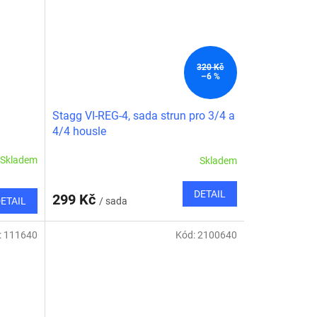
320 Kč
–6 %
Stagg VI-REG-4, sada strun pro 3/4 a
4/4 housle
Skladem
Skladem
DETAIL
299 Kč
/ sada
ETAIL
:
111640
Kód:
2100640