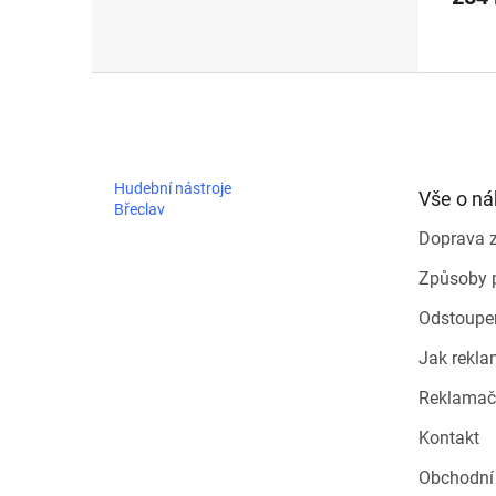
Z
á
p
a
t
Hudební nástroje
Vše o n
í
Břeclav
Doprava 
Způsoby 
Odstoupe
Jak rekla
Reklamač
Kontakt
Obchodní