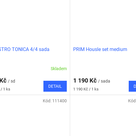
STRO TONICA 4/4 sada
PRIM Housle set medium
Skladem
 Kč
1 190 Kč
/ sd
/ sada
DETAIL
D
Měrná
/ 1 ks
1 190 Kč / 1 ks
cena:
Kód:
111400
Kód