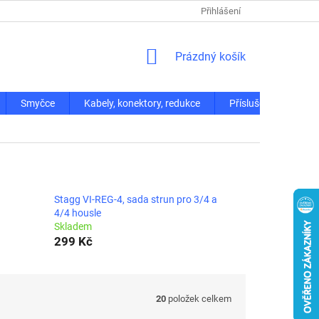
Přihlášení
NÁKUPNÍ
Prázdný košík
KOŠÍK
Smyčce
Kabely, konektory, redukce
Příslušenství
Stagg VI-REG-4, sada strun pro 3/4 a
4/4 housle
Skladem
299 Kč
20
položek celkem