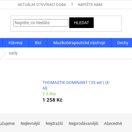
AKTUÁLNÍ OTEVÍRACÍ DOBA
NAPIŠTE NÁM
HLEDAT
Klávesy
Bicí
Muzikoterapeutické nástroje
Dechy
sady
THOMASTIK DOMINANT 135 set ( (E-
Al)
2-3 dny
1 258 Kč
učujeme
Nejlevnější
Nejdražší
Nejprodávanější
Abecedně