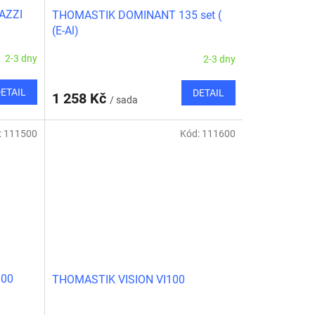
RAZZI
THOMASTIK DOMINANT 135 set (
(E-Al)
2-3 dny
2-3 dny
ETAIL
DETAIL
1 258 Kč
/ sada
:
111500
Kód:
111600
100
THOMASTIK VISION VI100