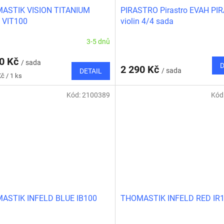
ASTIK VISION TITANIUM
PIRASTRO Pirastro EVAH PI
 VIT100
violin 4/4 sada
3-5 dnů
90 Kč
/ sada
D
2 290 Kč
/ sada
DETAIL
č / 1 ks
Kód:
2100389
Kód
ASTIK INFELD BLUE IB100
THOMASTIK INFELD RED IR