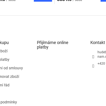
O
v
l
á
d
a
c
í
ákupu
Přijímáme online
Kontakt
p
platby
r
zboží
hudeb
v
nam.
platby
k
+420 
y
ní od smlouvy
v
ý
movat zboží
p
i
ní řád
s
u
 podmínky