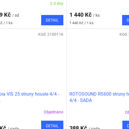
2-3 dny
29 Kč
1 440 Kč
/ sd
/ ks
DETAIL
D
Měrná
č / 1 ks
1 440 Kč / 1 ks
cena:
Kód:
2100116
Kód:
ia VIS 25 struny housle 4/4 -
ROTOSOUND RS600 struny h
A
4/4 - SADA
Objednáno
O
DETAIL
 Kč
388 Kč
/ sada
/ sada