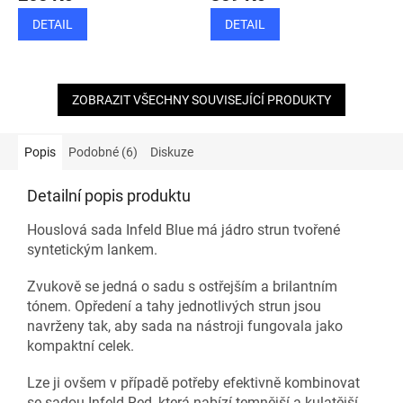
DETAIL
DETAIL
ZOBRAZIT VŠECHNY SOUVISEJÍCÍ PRODUKTY
Popis
Podobné (6)
Diskuze
Detailní popis produktu
Houslová sada Infeld Blue má jádro strun tvořené
syntetickým lankem.
Zvukově se jedná o sadu s ostřejším a brilantním
tónem. Opředení a tahy jednotlivých strun jsou
navrženy tak, aby sada na nástroji fungovala jako
kompaktní celek.
Lze ji ovšem v případě potřeby efektivně kombinovat
se sadou Infeld Red, která nabízí temnější a kulatější