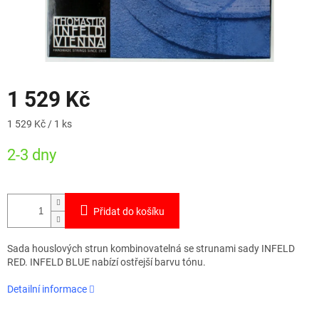
1 529 Kč
Měrná
1 529 Kč / 1 ks
cena:
2-3 dny
Přidat do košíku
Sada houslových strun kombinovatelná se strunami sady INFELD
RED. INFELD BLUE nabízí ostřejší barvu tónu.
Detailní informace