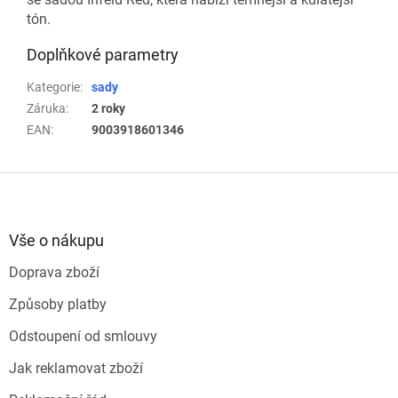
tón.
Doplňkové parametry
Kategorie
:
sady
Záruka
:
2 roky
EAN
:
9003918601346
Z
á
p
a
Vše o nákupu
t
Doprava zboží
í
Způsoby platby
Odstoupení od smlouvy
Jak reklamovat zboží