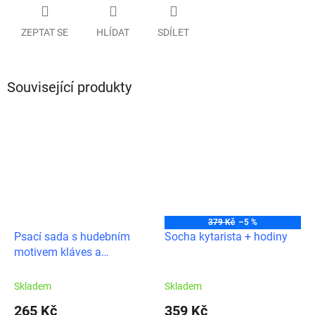
ZEPTAT SE
HLÍDAT
SDÍLET
Související produkty
379 Kč
–5 %
Psací sada s hudebním
Socha kytarista + hodiny
motivem kláves a
houslového klíče
Skladem
Skladem
265 Kč
359 Kč