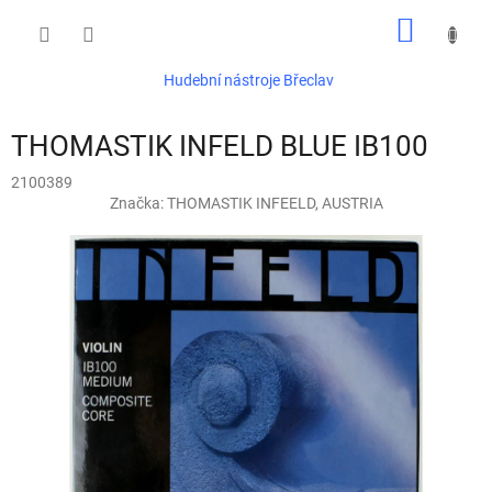
Přejít
NÁKUP
na
obsah
KOŠÍK
Hudební nástroje Břeclav
THOMASTIK INFELD BLUE IB100
2100389
Značka:
THOMASTIK INFEELD, AUSTRIA