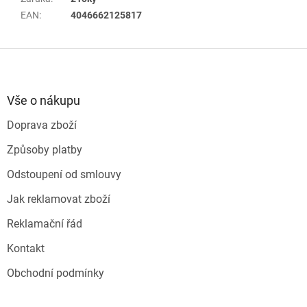
EAN
:
4046662125817
Z
á
p
a
Vše o nákupu
t
Doprava zboží
í
Způsoby platby
Odstoupení od smlouvy
Jak reklamovat zboží
Reklamační řád
Kontakt
Obchodní podmínky