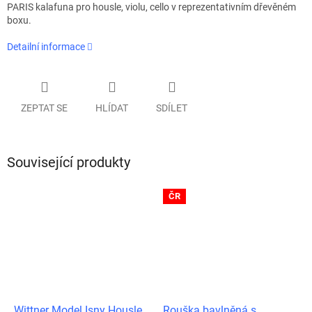
PARIS kalafuna pro housle, violu, cello v reprezentativním dřevěném
boxu.
Detailní informace
ZEPTAT SE
HLÍDAT
SDÍLET
Související produkty
ČR
Wittner Model Isny Housle
Rouška bavlněná s