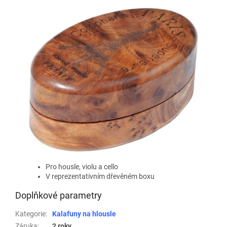
Pro housle, violu a cello
V reprezentativním dřevěném boxu
Doplňkové parametry
Kategorie
:
Kalafuny na hlousle
Záruka
:
2 roky