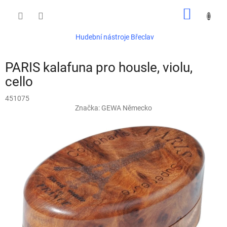
Přejít
NÁKUP
na
obsah
KOŠÍK
Hudební nástroje Břeclav
PARIS kalafuna pro housle, violu,
cello
451075
Značka:
GEWA Německo