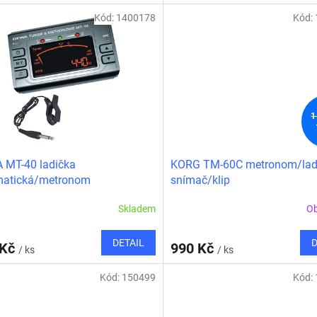
Kód:
1400178
Kód:
1
 MT-40 ladička
KORG TM-60C metronom/lad
matická/metronom
snímač/klip
Skladem
O
DETAIL
D
 Kč
990 Kč
/ ks
/ ks
Kód:
150499
Kód: