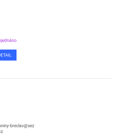
bjednáno
DETAIL
niny-breclav
@
sez
cz