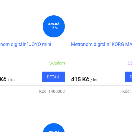
379 Kč
–2 %
nom digitální JOYO mini
Metronom digitální KORG MA
Skladem
O
DETAIL
D
 Kč
415 Kč
/ ks
/ ks
Kód:
1400002
Kód: