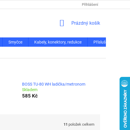
Přihlášení
NÁKUPNÍ
Prázdný košík
KOŠÍK
Smyčce
Kabely, konektory, redukce
Příslušenství
BOSS TU-80 WH ladička/metronom
Skladem
585 Kč
11
položek celkem