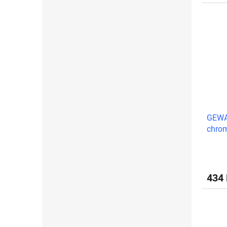
GEWA
chro
434