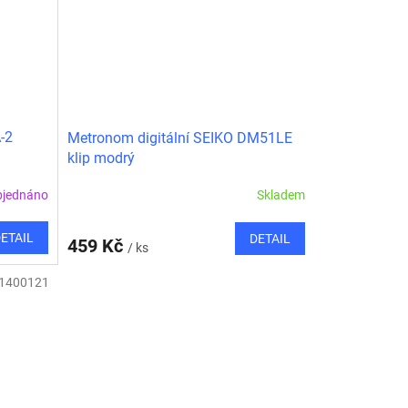
-2
Metronom digitální SEIKO DM51LE
klip modrý
bjednáno
Skladem
ETAIL
DETAIL
459 Kč
/ ks
1400121