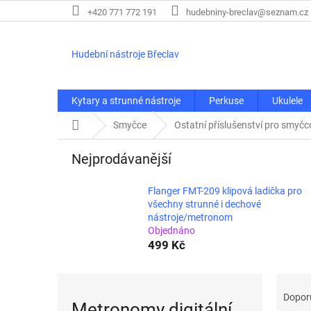
Přejít
+420 771 772 191
hudebniny-breclav@seznam.cz
na
obsah
Hudební nástroje Břeclav
Kytary a strunné nástroje
Perkuse
Ukulele
Domů
Smyčce
Ostatní příslušenství pro smyčc
Nejprodávanější
Flanger FMT-209 klipová ladička pro
všechny strunné i dechové
nástroje/metronom
Objednáno
499 Kč
Ř
a
Dopor
Metronomy digitální