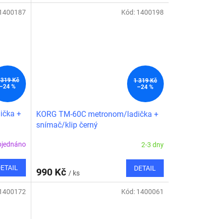
1400187
Kód:
1400198
 319 Kč
1 319 Kč
–24 %
–24 %
ička +
KORG TM-60C metronom/ladička +
snímač/klip černý
bjednáno
2-3 dny
ETAIL
DETAIL
990 Kč
/ ks
1400172
Kód:
1400061