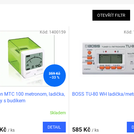
OTEVŘÍT FILTR
Kód:
1400159
Kód:
359 Kč
–33 %
n MTC 100 metronom, ladička,
BOSS TU-80 WH ladička/me
y s budíkem
Skladem
DETAIL
D
 Kč
585 Kč
/ ks
/ ks