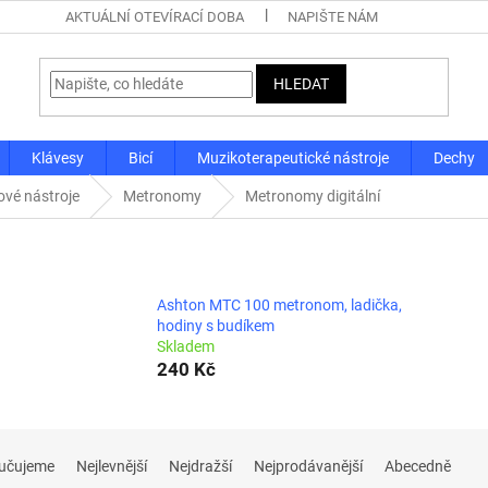
AKTUÁLNÍ OTEVÍRACÍ DOBA
NAPIŠTE NÁM
HLEDAT
Klávesy
Bicí
Muzikoterapeutické nástroje
Dechy
ové nástroje
Metronomy
Metronomy digitální
Ashton MTC 100 metronom, ladička,
hodiny s budíkem
Skladem
240 Kč
učujeme
Nejlevnější
Nejdražší
Nejprodávanější
Abecedně