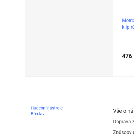
Metro
klip 
476
Z
á
p
a
t
Hudební nástroje
Vše o n
í
Břeclav
Doprava 
Způsoby 