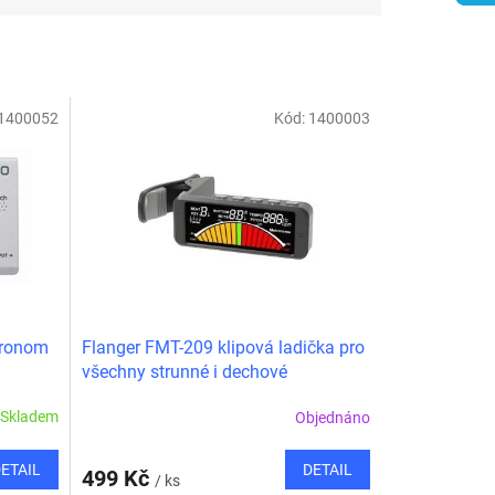
1400052
Kód:
1400003
tronom
Flanger FMT-209 klipová ladička pro
všechny strunné i dechové
nástroje/metronom
Skladem
Objednáno
ETAIL
DETAIL
499 Kč
/ ks