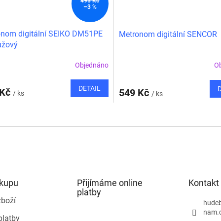
495 Kč
–3 %
nom digitální SEIKO DM51PE
Metronom digitální SENCOR
růžový
Objednáno
O
DETAIL
 Kč
549 Kč
/ ks
/ ks
O
v
l
á
d
a
c
í
ákupu
Přijímáme online
Kontakt
p
platby
r
zboží
hudeb
v
nam.
platby
k