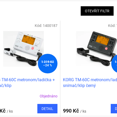
OTEVŘÍT FILTR
Kód:
1400187
Kód:
1 319 Kč
1
–24 %
 TM-60C metronom/ladička +
KORG TM-60C metronom/lad
č/klip
snímač/klip černý
Objednáno
DETAIL
D
 Kč
990 Kč
/ ks
/ ks