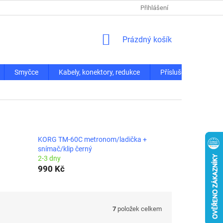
Přihlášení
NÁKUPNÍ
Prázdný košík
KOŠÍK
Smyčce
Kabely, konektory, redukce
Příslušenství
KORG TM-60C metronom/ladička +
snímač/klip černý
2-3 dny
990 Kč
7
položek celkem