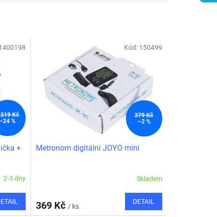
1400198
Kód:
150499
 319 Kč
379 Kč
–24 %
–2 %
ička +
Metronom digitální JOYO mini
2-3 dny
Skladem
ETAIL
DETAIL
369 Kč
/ ks