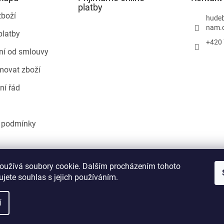
p
platby
r
zboží
hudeb
v
nam.
platby
k
+420 
y
ní od smlouvy
v
ý
movat zboží
p
i
ní řád
s
u
 podmínky
Heureka.cz
oužívá soubory cookie. Dalším procházením tohoto
jete souhlas s jejich používáním.
í
áva vyhrazena.
Upravit nastavení cookies