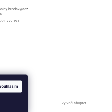
niny-breclav
@
sez
cz
771 772 191
Souhlasím
Vytvořil Shoptet