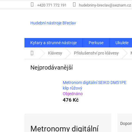
Přejít
+420 771 772 191
hudebniny-breclav@seznam.cz
na
obsah
Hudební nástroje Břeclav
Kytary a strunné nástroje
Perkuse
Ukulele
Domů
Klávesy
Příslušenství pro klávesy
Nejprodávanější
Metronom digitální SEIKO DM51PE
klip růžový
Objednáno
476 Kč
Ř
a
Dopor
Metronomy digitální
z