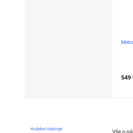
Metro
549
Z
á
p
a
t
Hudební nástroje
Vše o n