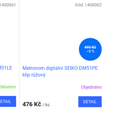
1400061
Kód:
1400002
495 Kč
–3 %
DM51LE
Metronom digitální SEIKO DM51PE
klip růžový
Skladem
Objednáno
ETAIL
DETAIL
476 Kč
/ ks