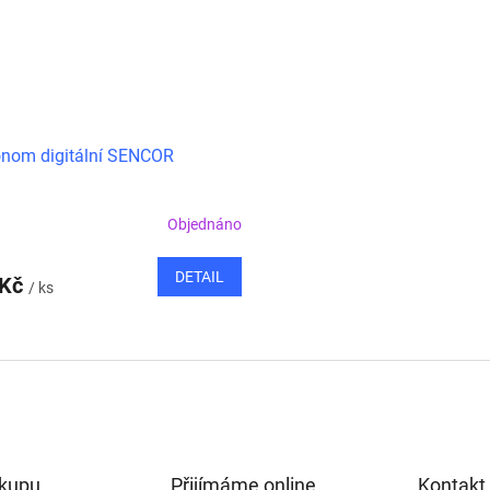
nom digitální SENCOR
Objednáno
DETAIL
 Kč
/ ks
O
v
l
á
d
a
c
í
ákupu
Přijímáme online
Kontakt