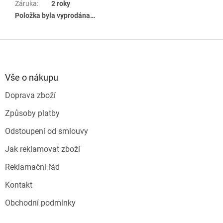
Záruka
:
2 roky
Položka byla vyprodána…
Z
á
p
a
Vše o nákupu
t
Doprava zboží
í
Způsoby platby
Odstoupení od smlouvy
Jak reklamovat zboží
Reklamační řád
Kontakt
Obchodní podmínky