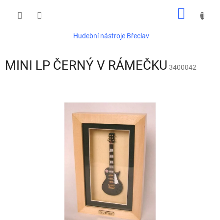
Přejít
NÁKUP
na
obsah
KOŠÍK
Hudební nástroje Břeclav
MINI LP ČERNÝ V RÁMEČKU
3400042