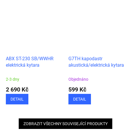
ABX ST-230 SB/WWHR
G7TH kapodastr
elektrická kytara
akustická/elektrická kytara
2-3 dny
Objednáno
2 690 Kč
599 Kč
DETAIL
DETAIL
ZOBRAZIT VŠECHNY SOUVISEJÍCÍ PRODUKTY