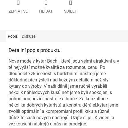
ZEPTAT SE
HLÍDAT
SDÍLET
Popis
Diskuze
Detailní popis produktu
Nové modely kytar Bach , které jsou velmi atraktivní a v
té nejvyšší možné kvalitě za rozumnou cenu.
Po
dlouholeté zkušenosti s hudebními nástroji jsme
důkladně přemýšleli nad každým detailem než šly
kytary do výroby.
V naší dílně jsme ručně vyráběli
několik náhledových kusů než jsme byli spokojeni s
pohodlnou pozicí nástroje a hráče.
Za konzultace
několika dobrých kytaristů a konstruktérů el.kytar jsme
zvolili optimální a kompromisní profil krku a různé
důležité části nových nástrojů.
Užijte si je . K vidění a
vyzkoušení nástrojů u nás na prodejně.