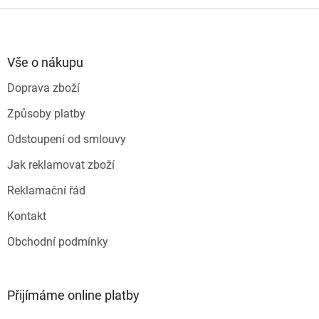
Z
á
p
a
Vše o nákupu
t
Doprava zboží
í
Způsoby platby
Odstoupení od smlouvy
Jak reklamovat zboží
Reklamační řád
Kontakt
Obchodní podmínky
Přijímáme online platby