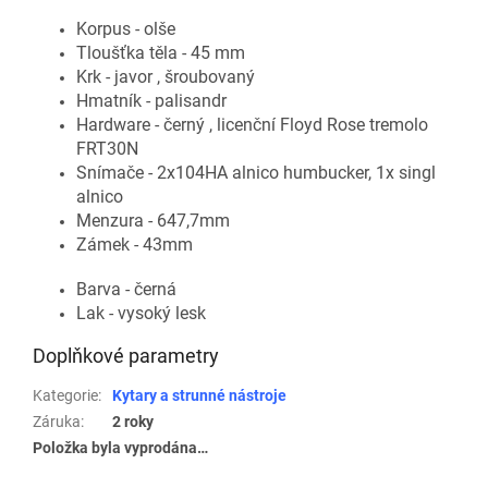
Korpus - olše
Tloušťka těla - 45 mm
Krk - javor , šroubovaný
Hmatník - palisandr
Hardware - černý , licenční Floyd Rose tremolo
FRT30N
Snímače - 2x104HA alnico humbucker, 1x singl
alnico
Menzura - 647,7mm
Zámek - 43mm
Barva - černá
Lak - vysoký lesk
Doplňkové parametry
Kategorie
:
Kytary a strunné nástroje
Záruka
:
2 roky
Položka byla vyprodána…