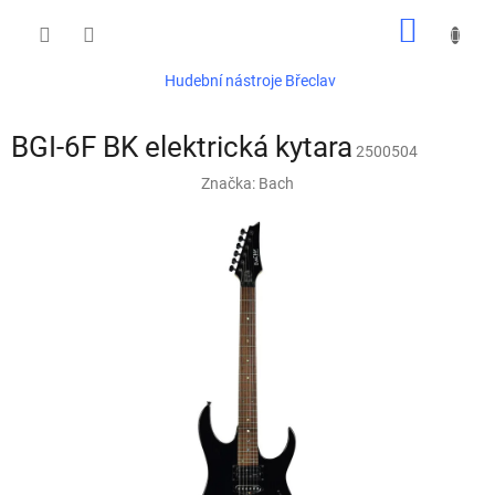
Přejít
NÁKUP
na
obsah
KOŠÍK
Hudební nástroje Břeclav
BGI-6F BK elektrická kytara
2500504
Značka:
Bach