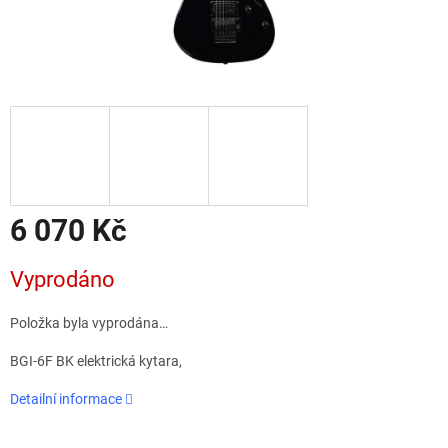
6 070 Kč
Měrná
Vyprodáno
cena:
Položka byla vyprodána…
BGI-6F BK elektrická kytara,
Detailní informace