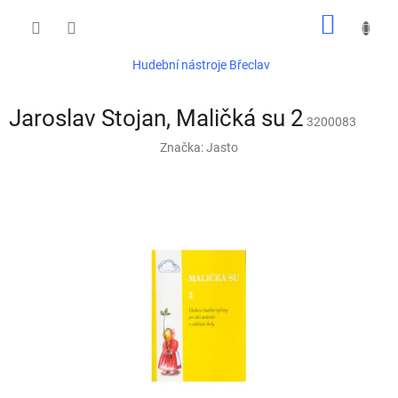
Přejít
NÁKUP
na
obsah
KOŠÍK
Hudební nástroje Břeclav
Jaroslav Stojan, Maličká su 2
3200083
Značka:
Jasto