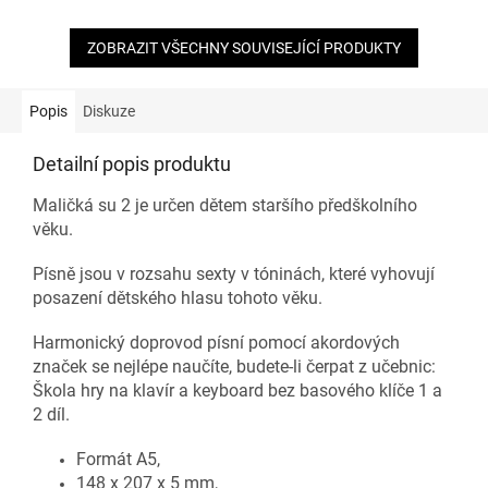
ZOBRAZIT VŠECHNY SOUVISEJÍCÍ PRODUKTY
Popis
Diskuze
Detailní popis produktu
Maličká su 2 je určen dětem staršího předškolního
věku.
Písně jsou v rozsahu sexty v tóninách, které vyhovují
posazení dětského hlasu tohoto věku.
Harmonický doprovod písní pomocí akordových
značek se nejlépe naučíte, budete-li čerpat z učebnic:
Škola hry na klavír a keyboard bez basového klíče 1 a
2 díl.
Formát A5,
148 x 207 x 5 mm,