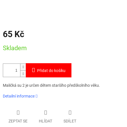
65 Kč
Měrná
Skladem
cena:
Přidat do košíku
Maličká su 2 je určen dětem staršího předškolního věku.
Detailní informace
ZEPTAT SE
HLÍDAT
SDÍLET