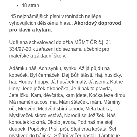
48 stran
45 nejznámějších písní v tóninách nejlépe
vyhovujících dětskému hlasu.
Akordový doprovod
pro klavír a kytaru.
Udělena schvalovací doložka MŠMT ČR č.j. 31
334/97-20 k zařazení do seznamu učebnic pro
mateřské a základní školy.
Adámku náš, Ach synku, synku, Až já půjdu na
kopeček, Byl čermáček, Dej Bůh štěstí, Haj, husičky,
haj, Houpy, houpy, Já husárek malý, Já jsem z Kutné
Hory, Jede ježek z kopečka, Je-li pak to pravda,
Jetelíčku, Kam, děvčátka, kam jdete, Kočka leze dírou,
Má maměnka cosi má, Mám šáteček, mám, Máminy
oči, Medvěd, Medvěd sbírá jahody, Měla babka,
Mysliveček skoro vstává, Narodil se Ježíšek, Náš
kohoutek kokrhá, Okolo javora, Pod našima stojí
doubek, Popěvky, Prší, prší, Stojí vrba košatá, Šel
myslivec do hájička, Štědrý večer nastal, Támhle je