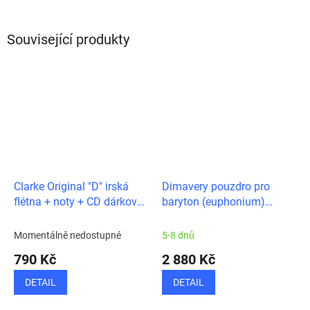
Související produkty
Clarke Original "D" irská
Dimavery pouzdro pro
flétna + noty + CD dárkové
baryton (euphonium)
balení
perinetový
Momentálně nedostupné
5-8 dnů
790 Kč
2 880 Kč
DETAIL
DETAIL