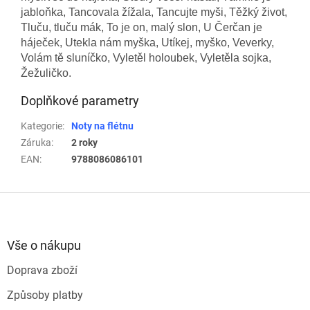
jabloňka, Tancovala žížala, Tancujte myši, Těžký život,
Tluču, tluču mák, To je on, malý slon, U Čerčan je
háječek, Utekla nám myška, Utíkej, myško, Veverky,
Volám tě sluníčko, Vyletěl holoubek, Vyletěla sojka,
Žežuličko.
Doplňkové parametry
Kategorie
:
Noty na flétnu
Záruka
:
2 roky
EAN
:
9788086086101
Z
á
p
a
Vše o nákupu
t
Doprava zboží
í
Způsoby platby