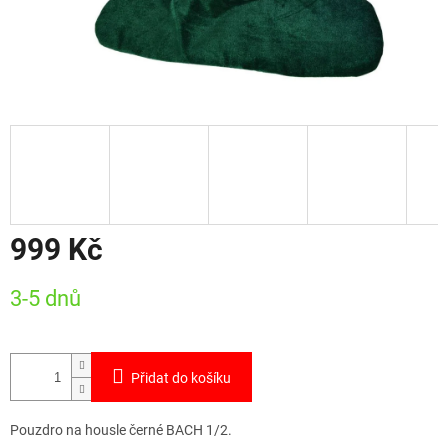
999 Kč
Měrná
3-5 dnů
cena:
Přidat do košíku
Pouzdro na housle černé BACH 1/2.