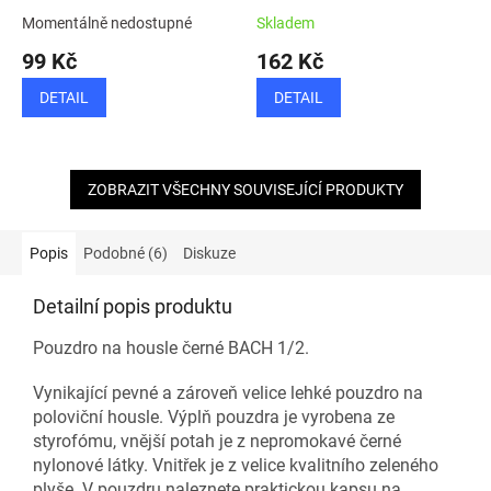
Momentálně nedostupné
Skladem
99 Kč
162 Kč
DETAIL
DETAIL
ZOBRAZIT VŠECHNY SOUVISEJÍCÍ PRODUKTY
Popis
Podobné (6)
Diskuze
Detailní popis produktu
Pouzdro na housle černé BACH 1/2.
Vynikající pevné a zároveň velice lehké pouzdro na
poloviční housle. Výplň pouzdra je vyrobena ze
styrofómu, vnější potah je z nepromokavé černé
nylonové látky. Vnitřek je z velice kvalitního zeleného
plyše. V pouzdru naleznete praktickou kapsu na