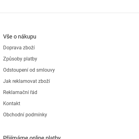
Z
á
p
a
Vše o nákupu
t
Doprava zboží
í
Způsoby platby
Odstoupení od smlouvy
Jak reklamovat zboží
Reklamační řád
Kontakt
Obchodní podmínky
Přijímáme online platby