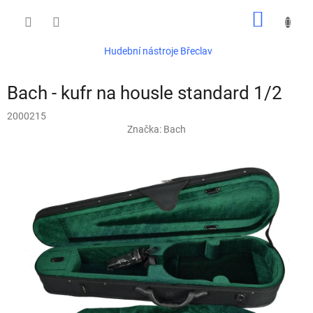
Přejít
NÁKUP
na
obsah
KOŠÍK
Hudební nástroje Břeclav
Bach - kufr na housle standard 1/2
2000215
Značka:
Bach