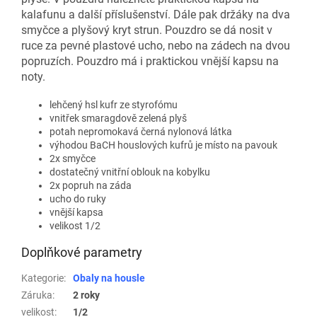
kalafunu a další příslušenství. Dále pak držáky na dva
smyčce a plyšový kryt strun. Pouzdro se dá nosit v
ruce za pevné plastové ucho, nebo na zádech na dvou
popruzích. Pouzdro má i praktickou vnější kapsu na
noty.
lehčený hsl kufr ze styrofómu
vnitřek smaragdově zelená plyš
potah nepromokavá černá nylonová látka
výhodou BaCH houslových kufrů je místo na pavouk
2x smyčce
dostatečný vnitřní oblouk na kobylku
2x popruh na záda
ucho do ruky
vnější kapsa
velikost 1/2
Doplňkové parametry
Kategorie
:
Obaly na housle
Záruka
:
2 roky
velikost
:
1/2