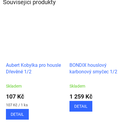
Související produkty
Aubert Kobylka pro housle
BONDIX houslový
Dřevěné 1/2
karbonový smyčec 1/2
Skladem
Skladem
107 Kč
1 259 Kč
Měrná
107 Kč / 1 ks
DETAIL
cena:
DETAIL