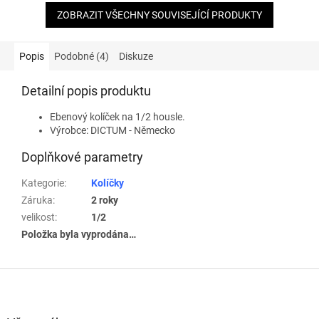
ZOBRAZIT VŠECHNY SOUVISEJÍCÍ PRODUKTY
Popis
Podobné (4)
Diskuze
Detailní popis produktu
Ebenový kolíček na 1/2 housle.
Výrobce: DICTUM - Německo
Doplňkové parametry
Kategorie
:
Kolíčky
Záruka
:
2 roky
velikost
:
1/2
Položka byla vyprodána…
Z
á
p