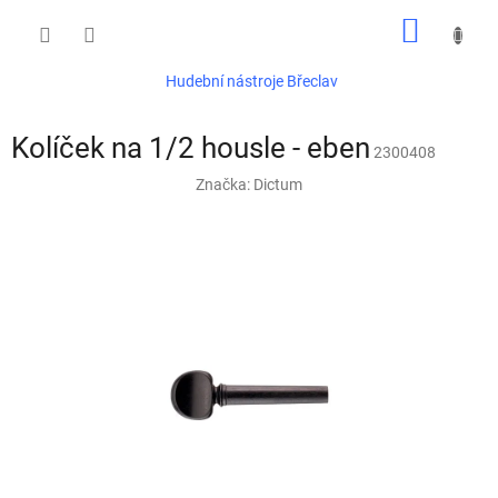
Přejít
NÁKUP
na
obsah
KOŠÍK
Hudební nástroje Břeclav
Kolíček na 1/2 housle - eben
2300408
Značka:
Dictum