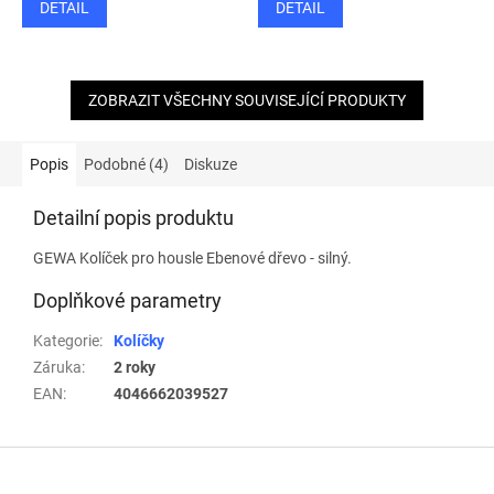
DETAIL
DETAIL
ZOBRAZIT VŠECHNY SOUVISEJÍCÍ PRODUKTY
Popis
Podobné (4)
Diskuze
Detailní popis produktu
GEWA Kolíček pro housle Ebenové dřevo - silný.
Doplňkové parametry
Kategorie
:
Kolíčky
Záruka
:
2 roky
EAN
:
4046662039527
Z
á