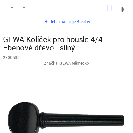
Přejít
NÁKUP
na
obsah
KOŠÍK
Hudební nástroje Břeclav
GEWA Kolíček pro housle 4/4
Ebenové dřevo - silný
2300530
Značka:
GEWA Německo