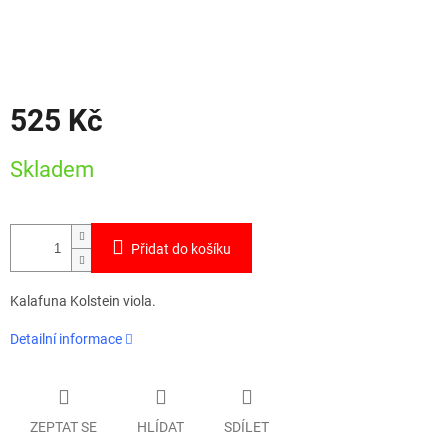
525 Kč
Měrná
Skladem
cena:
Přidat do košíku
Kalafuna Kolstein viola.
Detailní informace
ZEPTAT SE
HLÍDAT
SDÍLET