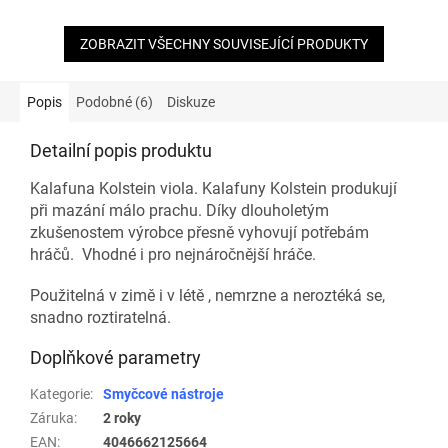
ZOBRAZIT VŠECHNY SOUVISEJÍCÍ PRODUKTY
Popis
Podobné (6)
Diskuze
Detailní popis produktu
Kalafuna Kolstein viola. Kalafuny Kolstein produkují
při mazání málo prachu. Díky dlouholetým
zkušenostem výrobce přesně vyhovují potřebám
hráčů. Vhodné i pro nejnáročnější hráče.
Použitelná v zimě i v létě , nemrzne a neroztéká se,
snadno roztiratelná.
Doplňkové parametry
Kategorie
:
Smyčcové nástroje
Záruka
:
2 roky
EAN
:
4046662125664