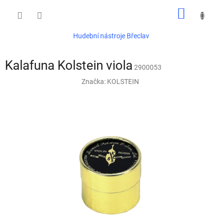
Přejít
NÁKUP
na
obsah
KOŠÍK
Hudební nástroje Břeclav
Kalafuna Kolstein viola
2900053
Značka:
KOLSTEIN