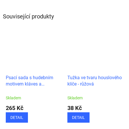
Související produkty
Psací sada s hudebním
Tužka ve tvaru houslového
motivem kláves a
klíče - růžová
houslového klíče
Skladem
Skladem
265 Kč
38 Kč
DETAIL
DETAIL