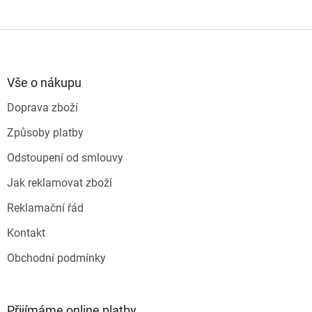
Z
á
p
a
Vše o nákupu
t
Doprava zboží
í
Způsoby platby
Odstoupení od smlouvy
Jak reklamovat zboží
Reklamační řád
Kontakt
Obchodní podmínky
Přijímáme online platby