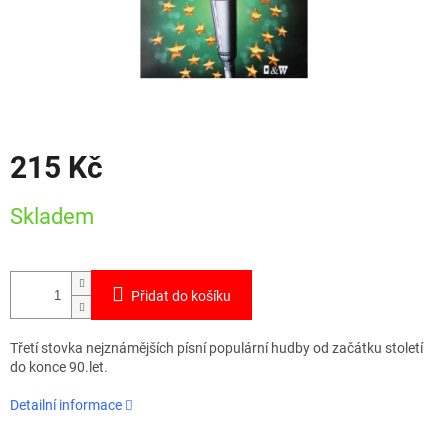
215 Kč
Měrná
Skladem
cena:
Přidat do košíku
Třetí stovka nejznámějších písní populární hudby od začátku století
do konce 90.let.
Detailní informace