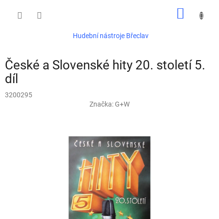
Přejít
NÁKUP
na
obsah
KOŠÍK
Hudební nástroje Břeclav
České a Slovenské hity 20. století 5.
díl
3200295
Značka:
G+W