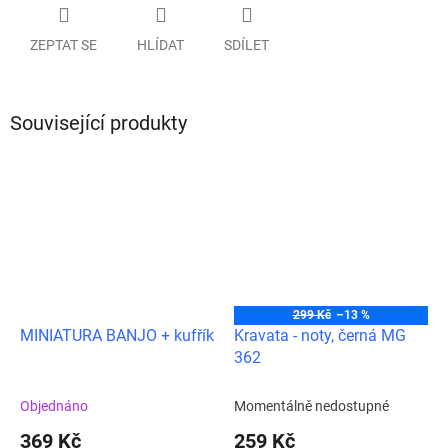
ZEPTAT SE
HLÍDAT
SDÍLET
Související produkty
299 Kč
–13 %
MINIATURA BANJO + kufřík
Kravata - noty, černá MG
362
Objednáno
Momentálně nedostupné
369 Kč
259 Kč