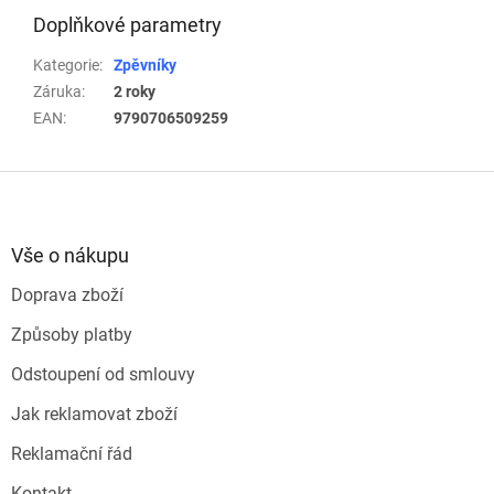
Doplňkové parametry
Kategorie
:
Zpěvníky
Záruka
:
2 roky
EAN
:
9790706509259
Z
á
p
a
Vše o nákupu
t
Doprava zboží
í
Způsoby platby
Odstoupení od smlouvy
Jak reklamovat zboží
Reklamační řád
Kontakt