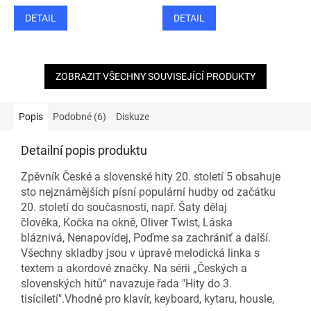
DETAIL
DETAIL
ZOBRAZIT VŠECHNY SOUVISEJÍCÍ PRODUKTY
Popis
Podobné (6)
Diskuze
Detailní popis produktu
Zpěvník České a slovenské hity 20. století 5 obsahuje
sto nejznámějších písní populární hudby od začátku
20. století do současnosti, např. Šaty dělaj
člověka, Kočka na okně, Oliver Twist, Láska
bláznivá, Nenapovídej, Poďme sa zachrániť a další.
Všechny skladby jsou v úpravě melodická linka s
textem a akordové značky. Na sérii „Českých a
slovenských hitů“ navazuje řada "Hity do 3.
tisíciletí".Vhodné pro klavír, keyboard, kytaru, housle,