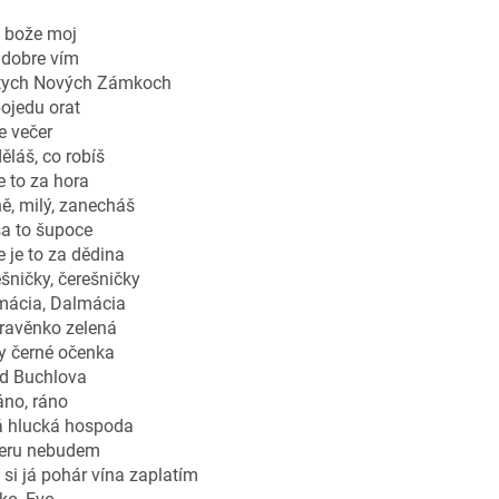
, bože moj
 dobre vím
 tych Nových Zámkoch
ojedu orat
e večer
ěláš, co robíš
e to za hora
ě, milý, zanecháš
sa to šupoce
 je to za dědina
šničky, čerešničky
mácia, Dalmácia
ravěnko zelená
y černé očenka
od Buchlova
ráno, ráno
já hlucká hospoda
veru nebudem
 si já pohár vína zaplatím