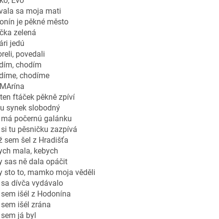
ko, Evo
vala sa moja mati
onín je pěkné město
čka zelená
ri jedú
reli, povedali
dím, chodím
díme, chodíme
 MArína
ten ftáček pěkně zpíví
su synek slobodný
 má počernú galánku
si tu pěsničku zazpívá
 sem šel z Hradišťa
ych mala, kebych
 sas ně dala opáčit
 sto to, mamko moja věděli
 sa dívča vydávalo
 sem išél z Hodonína
sem išél zrána
sem já byl