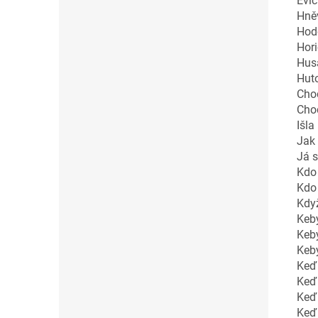
Evič
Hně
Hod
Hori
Husá
Huto
Cho
Cho
Išla
Jak 
Já 
Kdo
Kdo 
Když
Keb
Keby
Keby
Keď
Keď
Keď 
Keď 