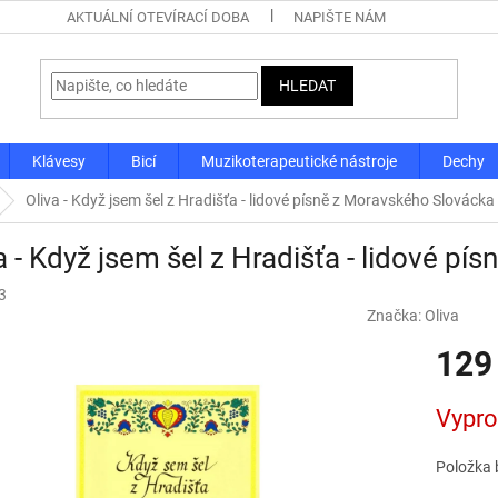
AKTUÁLNÍ OTEVÍRACÍ DOBA
NAPIŠTE NÁM
HLEDAT
Klávesy
Bicí
Muzikoterapeutické nástroje
Dechy
Oliva - Když jsem šel z Hradišťa - lidové písně z Moravského Slovácka
a - Když jsem šel z Hradišťa - lidové p
3
Značka:
Oliva
129
Měrná
Vypr
cena:
Položka 