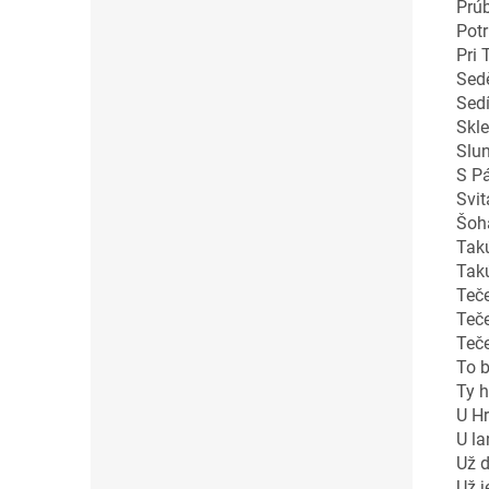
Prúb
Potr
Pri 
Sedě
Sedí
Skle
Slun
S P
Svit
Šoha
Takú
Takú
Teče
Teče
Teč
To b
Ty h
U Hr
U la
Už d
Už j