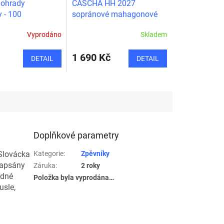
nohrady
CASCHA HH 2027
 - 100
sopránové mahagonové
nějších písniček z
ukulele + zdarma
Vyprodáno
Skladem
ho Slovácka
obal,ladička,trsátka,publikace
1 690 Kč
DETAIL
DETAIL
Doplňkové parametry
 Slovácka
Kategorie
:
Zpěvníky
napsány
Záruka
:
2 roky
odné
Položka byla vyprodána…
usle,