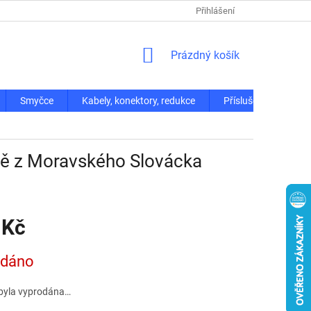
Přihlášení
NÁKUPNÍ
Prázdný košík
KOŠÍK
Smyčce
Kabely, konektory, redukce
Příslušenství
ísně z Moravského Slovácka
 Kč
odáno
byla vyprodána…