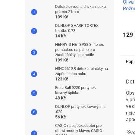
Oliva 
Dětská ozvučná dřívka z buku,
Rožn
průměr 21mm
109 Kč
DUNLOP SHARP TORTEX
trsátko 0.73
129
14 Kč
HENRY´S HETSP88 Silitones
pomůckou na piáno pro
začátečníky i pokročilé
199 Kč
Popi
NINO961GR dětské rolničky na
zápěstí nebo nohu
123 Kč
Det
Ernie Ball 9220 prstýnek
Obsá
kovový špička
48 Kč
v p
ve 
DUNLOP prstýnek kovový síla
.020
neje
56 Kč
apod
CASIO napaječ/adaptér pro
starší modely kláves CASIO
Sez