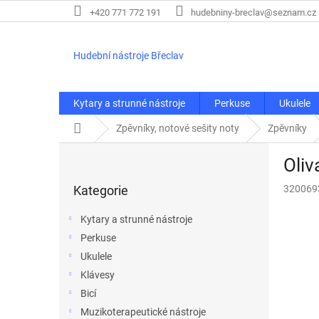
Přejít
+420 771 772 191
hudebniny-breclav@seznam.cz
na
obsah
Hudební nástroje Břeclav
Kytary a strunné nástroje
Perkuse
Ukulele
Domů
Zpěvníky, notové sešity noty
Zpěvníky
P
Oliv
o
Přeskočit
s
Kategorie
320069
kategorie
t
r
Kytary a strunné nástroje
a
Perkuse
n
Ukulele
n
í
Klávesy
p
Bicí
a
Muzikoterapeutické nástroje