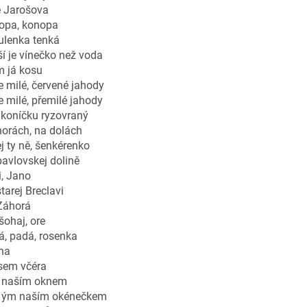
e Jarošova
opa, konopa
ulenka tenká
í je vínečko než voda
 já kosu
 milé, červené jahody
 milé, přemilé jahody
 koníčku ryzovraný
orách, na dolách
j ty ně, šenkérenko
avlovskej dolině
, Jano
tarej Breclavi
Záhorá
šohaj, ore
á, padá, rosenka
na
jsem včéra
 naším oknem
 ým naším okénečkem