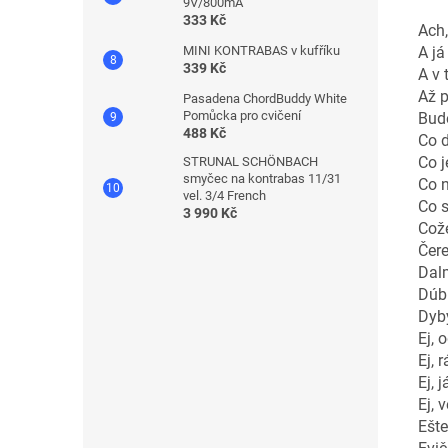
9V/800mA
333 Kč
Ach
A já
MINI KONTRABAS v kufříku
339 Kč
A v
Až p
Pasadena ChordBuddy White
Pomůcka pro cvičení
Bud
488 Kč
Co d
Co j
STRUNAL SCHÖNBACH
smyčec na kontrabas 11/31
Co n
vel. 3/4 French
Co 
3 990 Kč
Cože
Čere
Dal
Dúb
Dyb
Ej, 
Ej, 
Ej, 
Ej, 
Ešte