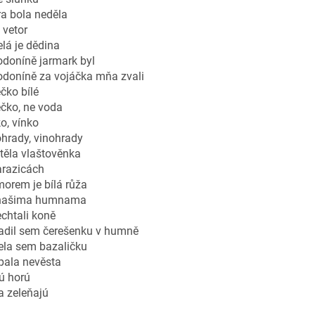
a bola neděla
 vetor
lá je dědina
doníně jarmark byl
odoníně za vojáčka mňa zvali
čko bílé
čko, ne voda
o, vínko
hrady, vinohrady
těla vlaštověnka
arazicách
orem je bílá růža
našima humnama
chtali koně
adil sem čerešenku v humně
ela sem bazaličku
pala nevěsta
ú horú
a zeleňajú