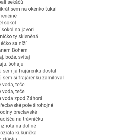
ali sekáčů
ikrát sem na okénko ťukal
Trenčíně
l sokol
 sokol na javori
ničko ty skleněná
éčko sa níží
ánem Bohem
aj, bože, svitaj
ju, šohaju
 sem já frajárenku dostal
 sem si frajárenku zamiloval
 voda, teče
 voda, teče
e voda zpod Záhorá
řeclavské pole širohojné
odiny breclavské
adišča na trávníčku
nžhota na dolině
ozrála kukurička
e slúnku