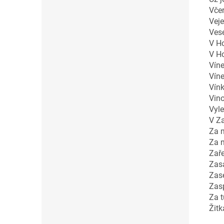
Včer
Veje
Vese
V Ho
V H
Víne
Víne
Vínk
Vino
Vyle
V Z
Za m
Za 
Zaře
Zas
Zas
Zas
Za t
Žitk