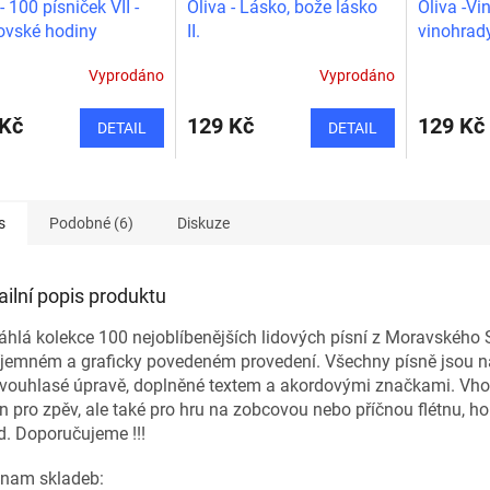
- 100 písniček VII -
Oliva - Lásko, bože lásko
Oliva -Vi
ovské hodiny
II.
vinohrady
nejoblíbe
Vyprodáno
Vyprodáno
Moravské
 Kč
129 Kč
129 Kč
DETAIL
DETAIL
s
Podobné (6)
Diskuze
ailní popis produktu
hlá kolekce 100 nejoblíbenějších lidových písní z Moravského
říjemném a graficky povedeném provedení. Všechny písně jsou 
dvouhlasé úpravě, doplněné textem a akordovými značkami. Vh
n pro zpěv, ale také pro hru na zobcovou nebo příčnou flétnu, ho
. Doporučujeme !!!
nam skladeb: