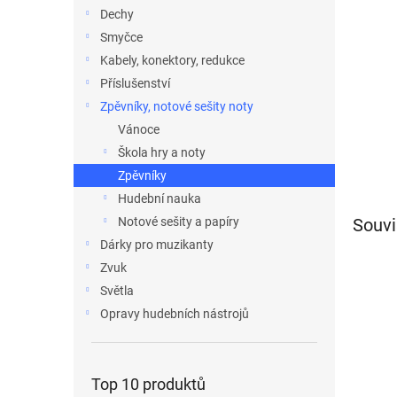
n
Dechy
e
Smyčce
l
Kabely, konektory, redukce
Příslušenství
Zpěvníky, notové sešity noty
Vánoce
Škola hry a noty
Zpěvníky
Hudební nauka
Souvi
Notové sešity a papíry
Dárky pro muzikanty
Zvuk
Světla
Opravy hudebních nástrojů
Top 10 produktů