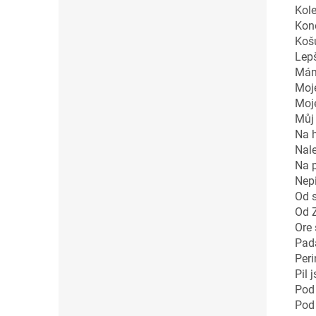
Kol
Kon
Koš
Lepš
Mám
Moje
Moje
Můj
Na h
Nale
Na p
Nepi
Od s
Od 
Ore 
Pad
Peri
Pil 
Pod
Pod