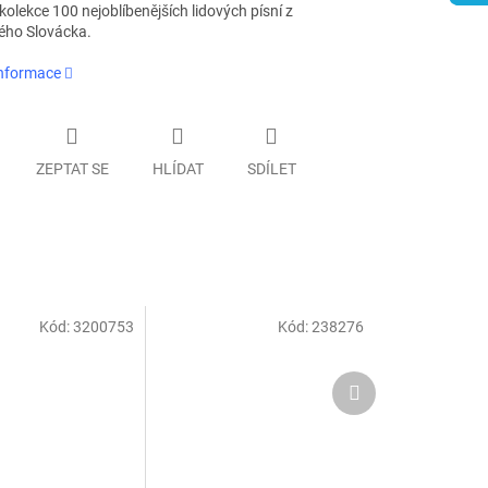
olekce 100 nejoblíbenějších lidových písní z
ho Slovácka.
informace
ZEPTAT SE
HLÍDAT
SDÍLET
Kód:
3200753
Kód:
238276
Další
produkt