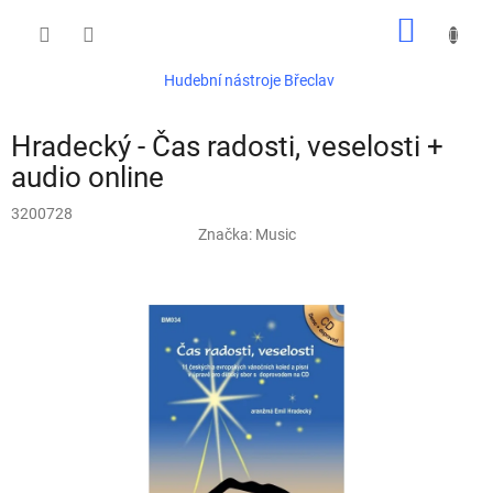
Přejít
NÁKUP
na
obsah
KOŠÍK
Hudební nástroje Břeclav
Hradecký - Čas radosti, veselosti +
audio online
3200728
Značka:
Music