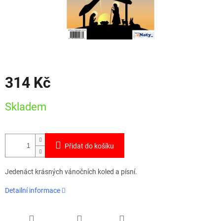
314 Kč
Měrná
Skladem
cena:
Přidat do košíku
Jedenáct krásných vánočních koled a písní.
Detailní informace