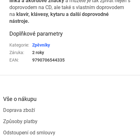
linka a akordové značky
a můžete je tak zpívat nejen s
doprovodem na CD, ale také s vlastním doprovodem
na
klavír, klávesy, kytaru a další doprovodné
nástroje.
Doplňkové parametry
Kategorie
:
Zpěvníky
Záruka
:
2 roky
EAN
:
9790706544335
Z
á
p
a
Vše o nákupu
t
Doprava zboží
í
Způsoby platby
Odstoupení od smlouvy