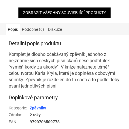
ZOBRAZIT VŠECHNY SOUVISEJÍCÍ PRODUKTY
Popis
Podobné (6)
Diskuze
Detailní popis produktu
Komplet je dlouho očekávaný zpěvník jednoho z
nejznámějších českých písničkářů nese podtitulek
"vyměň kordy za akordy". V knize naleznete téměř
celou tvorbu Karla Kryla, která je doplněna dobovými
snímky. Zpěvník je rozdělen do tří částí a to podle doby
psaní jednotlivých písní.
Doplňkové parametry
Kategorie
:
Zpěvníky
Záruka
:
2 roky
EAN
:
9790706509778