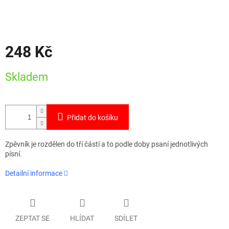
248 Kč
Měrná
Skladem
cena:
Přidat do košíku
Zpěvník je rozdělen do tří částí a to podle doby psaní jednotlivých
písní.
Detailní informace
ZEPTAT SE
HLÍDAT
SDÍLET