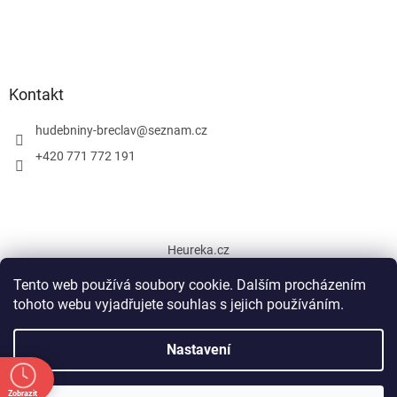
Kontakt
hudebniny-breclav
@
seznam.cz
+420 771 772 191
Heureka.cz
Tento web používá soubory cookie. Dalším procházením
tohoto webu vyjadřujete souhlas s jejich používáním.
Vytvořil Shoptet
Nastavení
Copyright 2026
Hudební nástroje Břeclav
. Všechna práva
Zobrazit