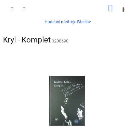
Přejít
NÁKUP
na
obsah
KOŠÍK
Hudební nástroje Břeclav
Kryl - Komplet
3200690