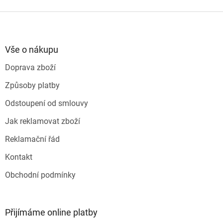
Z
á
p
a
Vše o nákupu
t
Doprava zboží
í
Způsoby platby
Odstoupení od smlouvy
Jak reklamovat zboží
Reklamační řád
Kontakt
Obchodní podmínky
Přijímáme online platby