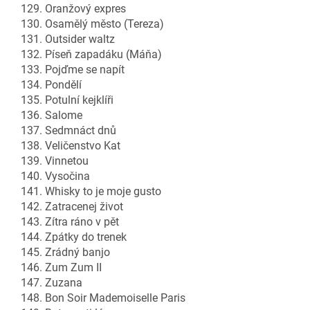
129. Oranžový expres
130. Osamělý město (Tereza)
131. Outsider waltz
132. Píseň zapadáku (Máňa)
133. Pojďme se napít
134. Pondělí
135. Potulní kejklíři
136. Salome
137. Sedmnáct dnů
138. Veličenstvo Kat
139. Vinnetou
140. Vysočina
141. Whisky to je moje gusto
142. Zatracenej život
143. Zítra ráno v pět
144. Zpátky do trenek
145. Zrádný banjo
146. Zum Zum II
147. Zuzana
148. Bon Soir Mademoiselle Paris