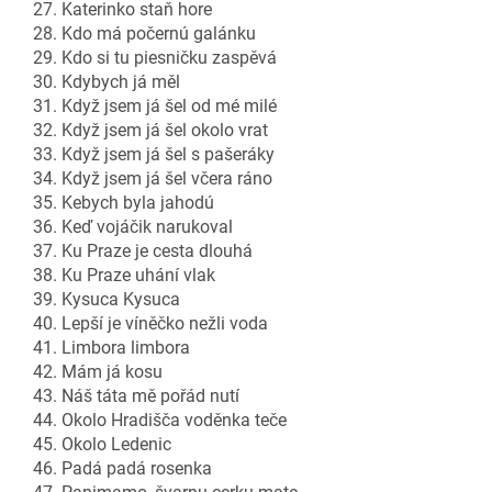
27. Katerinko staň hore
28. Kdo má počernú galánku
29. Kdo si tu piesničku zaspěvá
30. Kdybych já měl
31. Když jsem já šel od mé milé
32. Když jsem já šel okolo vrat
33. Když jsem já šel s pašeráky
34. Když jsem já šel včera ráno
35. Kebych byla jahodú
36. Keď vojáčik narukoval
37. Ku Praze je cesta dlouhá
38. Ku Praze uhání vlak
39. Kysuca Kysuca
40. Lepší je víněčko nežli voda
41. Limbora limbora
42. Mám já kosu
43. Náš táta mě pořád nutí
44. Okolo Hradišča voděnka teče
45. Okolo Ledenic
46. Padá padá rosenka