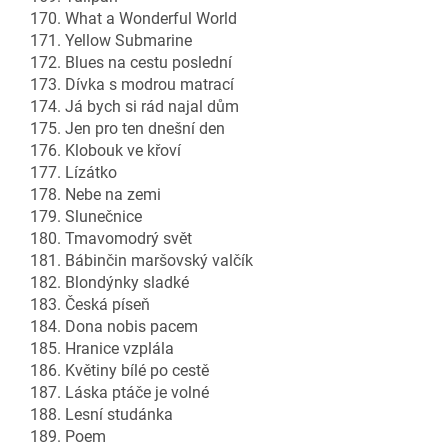
170. What a Wonderful World
171. Yellow Submarine
172. Blues na cestu poslední
173. Dívka s modrou matrací
174. Já bych si rád najal dům
175. Jen pro ten dnešní den
176. Klobouk ve křoví
177. Lízátko
178. Nebe na zemi
179. Slunečnice
180. Tmavomodrý svět
181. Bábinčin maršovský valčík
182. Blondýnky sladké
183. Česká píseň
184. Dona nobis pacem
185. Hranice vzplála
186. Květiny bílé po cestě
187. Láska ptáče je volné
188. Lesní studánka
189. Poem