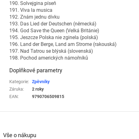
190. Solvejgina píseň
191. Viva la musica
192. Znám jednu dívku
193. Das Lied der Deutschen (německá)
194. God Save the Queen (Velká Británie)
195. Jeszcze Polska nie zginela (polská)
196. Land der Berge, Land am Strome (rakouská)
197. Nad Tatrou se blýská (slovenská)
198. Pochod amerických námořníků
Doplňkové parametry
Kategorie
:
Zpěvníky
Záruka
:
2 roky
EAN
:
9790706509815
Z
á
p
a
Vše o nákupu