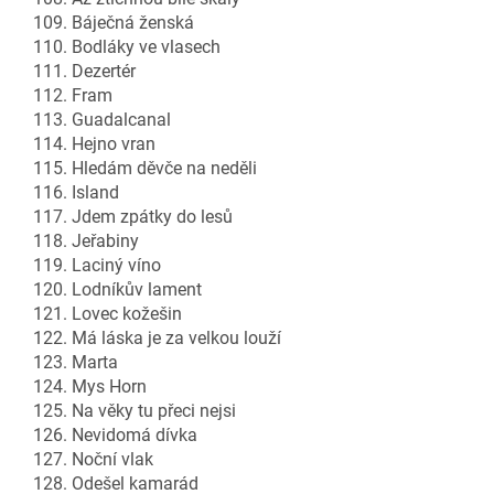
109. Báječná ženská
110. Bodláky ve vlasech
111. Dezertér
112. Fram
113. Guadalcanal
114. Hejno vran
115. Hledám děvče na neděli
116. Island
117. Jdem zpátky do lesů
118. Jeřabiny
119. Laciný víno
120. Lodníkův lament
121. Lovec kožešin
122. Má láska je za velkou louží
123. Marta
124. Mys Horn
125. Na věky tu přeci nejsi
126. Nevidomá dívka
127. Noční vlak
128. Odešel kamarád