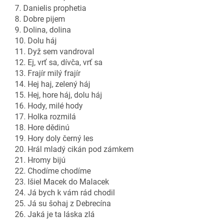
7. Danielis prophetia
8. Dobre pijem
9. Dolina, dolina
10. Dolu háj
11. Dyž sem vandroval
12. Ej, vrť sa, dívča, vrť sa
13. Frajír milý frajír
14. Hej haj, zelený háj
15. Hej, hore háj, dolu háj
16. Hody, milé hody
17. Holka rozmilá
18. Hore dědinú
19. Hory doly černý les
20. Hrál mladý cikán pod zámkem
21. Hromy bijú
22. Chodíme chodíme
23. Išiel Macek do Malacek
24. Já bych k vám rád chodil
25. Já su šohaj z Debrecína
26. Jaká je ta láska zlá