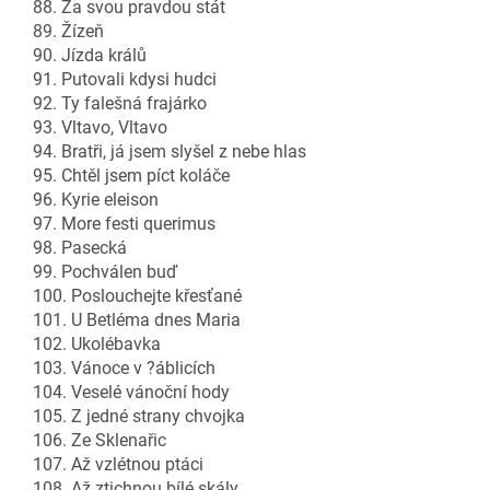
88. Za svou pravdou stát
89. Žízeň
90. Jízda králů
91. Putovali kdysi hudci
92. Ty falešná frajárko
93. Vltavo, Vltavo
94. Bratři, já jsem slyšel z nebe hlas
95. Chtěl jsem píct koláče
96. Kyrie eleison
97. More festi querimus
98. Pasecká
99. Pochválen buď
100. Poslouchejte křesťané
101. U Betléma dnes Maria
102. Ukolébavka
103. Vánoce v ?áblicích
104. Veselé vánoční hody
105. Z jedné strany chvojka
106. Ze Sklenařic
107. Až vzlétnou ptáci
108. Až ztichnou bílé skály