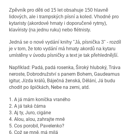
Zpěvník pro děti od 15 let obsahuje 150 hlavně
lidových, ale i trampských písní a koled. Vhodné pro
kytaristy (akordové hmaty i doporučené rytmy),
klavíristy (na jednu ruku) nebo flétnisty.
Jedná se o nové vydání knihy "Já, písnička 3" - rozdíl
je v tom, že toto vydání má hmaty akordů na kytaru
umístěny v úvodu písničky a text je tak přehlednější.
Například: Padá, padá rosenka, Široký hluboký, Tráva
neroste, Dobrodružství s panem Bohem, Gaudeamus
igitur, Jízda králů, Báječná ženská, Dělání, Já budu
chodit po špičkách, Nebe na zemi, atd.
1. A já mám koníčka vraného
2. A já taká čárna
3. Aj ty, Juro, cigáne
4. Alou, alou, zahrajte mně
5. Cos porobil, Pavelenko?
6. Což se mně, má milá