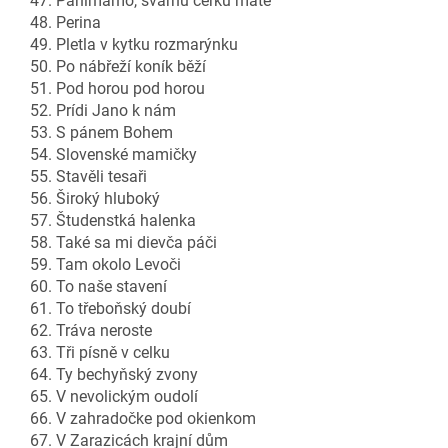
47. Panimamo, švarnu cerku mate
48. Perina
49. Pletla v kytku rozmarýnku
50. Po nábřeží koník běží
51. Pod horou pod horou
52. Prídi Jano k nám
53. S pánem Bohem
54. Slovenské mamičky
55. Stavěli tesaři
56. Široký hluboký
57. Študenstká halenka
58. Také sa mi dievča páči
59. Tam okolo Levoči
60. To naše stavení
61. To třeboňský doubí
62. Tráva neroste
63. Tři písně v celku
64. Ty bechyňský zvony
65. V nevolickým oudolí
66. V zahradočke pod okienkom
67. V Zarazicách krajní dům