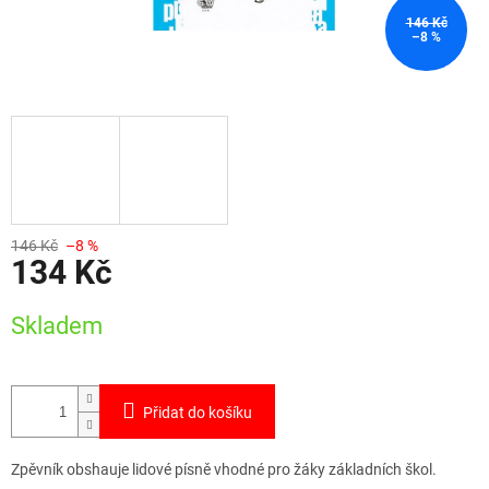
146 Kč
–8 %
146 Kč
–8 %
134 Kč
Měrná
Skladem
cena:
Přidat do košíku
Zpěvník obshauje lidové písně vhodné pro žáky základních škol.