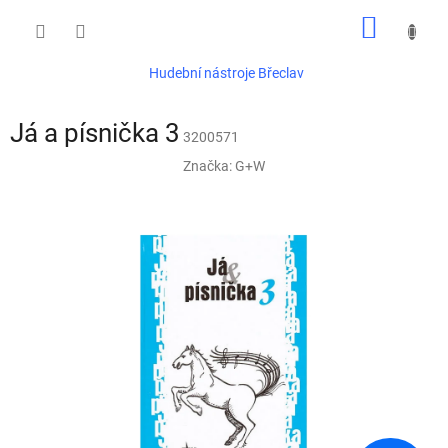
Přejít
NÁKUP
na
obsah
KOŠÍK
Hudební nástroje Břeclav
Já a písnička 3
3200571
Značka:
G+W