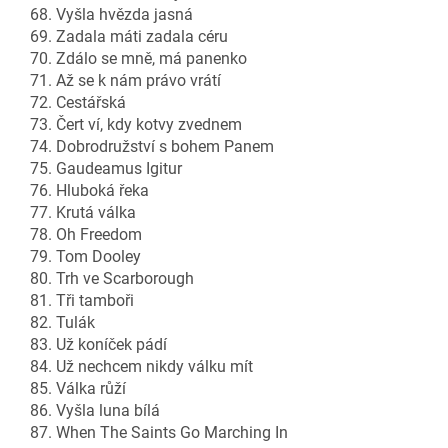
68. Vyšla hvězda jasná
69. Zadala máti zadala céru
70. Zdálo se mně, má panenko
71. Až se k nám právo vrátí
72. Cestářská
73. Čert ví, kdy kotvy zvednem
74. Dobrodružství s bohem Panem
75. Gaudeamus Igitur
76. Hluboká řeka
77. Krutá válka
78. Oh Freedom
79. Tom Dooley
80. Trh ve Scarborough
81. Tři tamboři
82. Tulák
83. Už koníček pádí
84. Už nechcem nikdy válku mít
85. Válka růží
86. Vyšla luna bílá
87. When The Saints Go Marching In