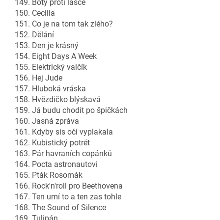
149. Boty proti lásce
150. Cecilia
151. Co je na tom tak zlého?
152. Dělání
153. Den je krásný
154. Eight Days A Week
155. Elektrický valčík
156. Hej Jude
157. Hluboká vráska
158. Hvězdičko blýskavá
159. Já budu chodit po špičkách
160. Jasná zpráva
161. Kdyby sis oči vyplakala
162. Kubistický potrét
163. Pár havraních copánků
164. Pocta astronautovi
165. Pták Rosomák
166. Rock'n'roll pro Beethovena
167. Ten umí to a ten zas tohle
168. The Sound of Silence
169. Tulipán