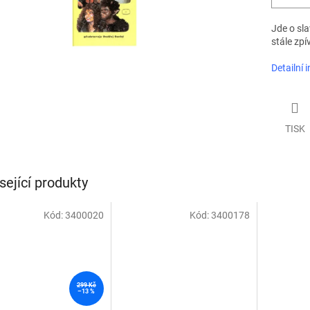
Jde o sla
stále zpív
Detailní 
TISK
sející produkty
Kód:
3400020
Kód:
3400178
299 Kč
–13 %