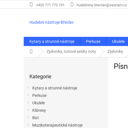
Přejít
+420 771 772 191
hudebniny-breclav@seznam.cz
na
obsah
Hudební nástroje Břeclav
Kytary a strunné nástroje
Perkuse
Ukulele
Domů
Zpěvníky, notové sešity noty
Zpěvníky
P
Písn
o
Přeskočit
s
Kategorie
kategorie
t
r
Kytary a strunné nástroje
a
Perkuse
n
Ukulele
n
í
Klávesy
p
Bicí
a
Muzikoterapeutické nástroje