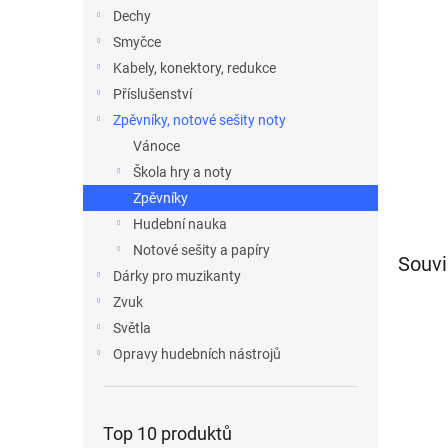
n
Dechy
e
Smyčce
l
Kabely, konektory, redukce
Příslušenství
Zpěvníky, notové sešity noty
Vánoce
Škola hry a noty
Zpěvníky
Hudební nauka
Notové sešity a papíry
Souvi
Dárky pro muzikanty
Zvuk
Světla
Opravy hudebních nástrojů
Top 10 produktů