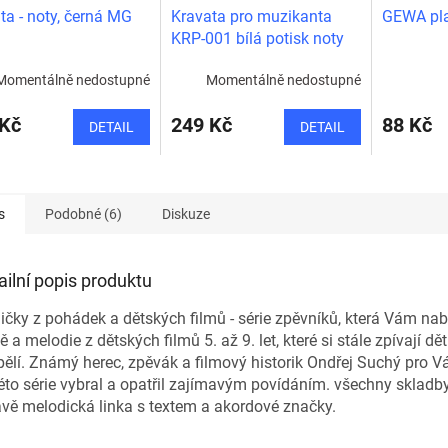
ta - noty, černá MG
Kravata pro muzikanta
GEWA pla
KRP-001 bílá potisk noty
Momentálně nedostupné
Momentálně nedostupné
 Kč
249 Kč
88 Kč
DETAIL
DETAIL
s
Podobné (6)
Diskuze
ailní popis produktu
ičky z pohádek a dětských filmů - série zpěvníků, která Vám nab
ě a melodie z dětských filmů 5. až 9. let, které si stále zpívají děti
ělí. Známý herec, zpěvák a filmový historik Ondřej Suchý pro V
éto série vybral a opatřil zajímavým povídáním. všechny skladby
vě melodická linka s textem a akordové značky.