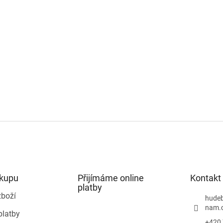
ákupu
Přijímáme online
Kontakt
platby
zboží
hudeb
nam.
platby
+420 