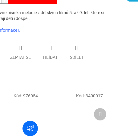
vné písně a melodie z dětských filmů 5. až 9. let, které si
ají děti i dospělí.
informace
ZEPTAT SE
HLÍDAT
SDÍLET
Kód:
976054
Kód:
3400017
Další
produkt
97 Kč
–9 %