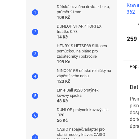
Krava
Dětská ozvučná dřívka z buku,
362
průměr 21mm
109 Kč
DUNLOP SHARP TORTEX
trsátko 0.73
14 Kč
259
HENRY´S HETSP88 Silitones
pomůckou na piáno pro
začátečníky i pokročilé
199 Kč
Popi
NINO961GR dětské rolničky na
zápěstí nebo nohu
123 Kč
Det
Ernie Ball 9220 prstýnek
kovový špička
Písn
48 Kč
písn
DUNLOP prstýnek kovový síla
dosp
.020
do t
56 Kč
úpra
CASIO napaječ/adaptér pro
starší modely kláves CASIO