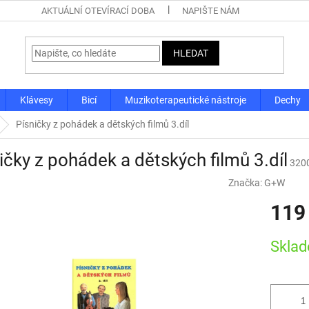
AKTUÁLNÍ OTEVÍRACÍ DOBA
NAPIŠTE NÁM
HLEDAT
Klávesy
Bicí
Muzikoterapeutické nástroje
Dechy
Písničky z pohádek a dětských filmů 3.díl
ičky z pohádek a dětských filmů 3.díl
320
Značka:
G+W
119
Měrná
Skla
cena: