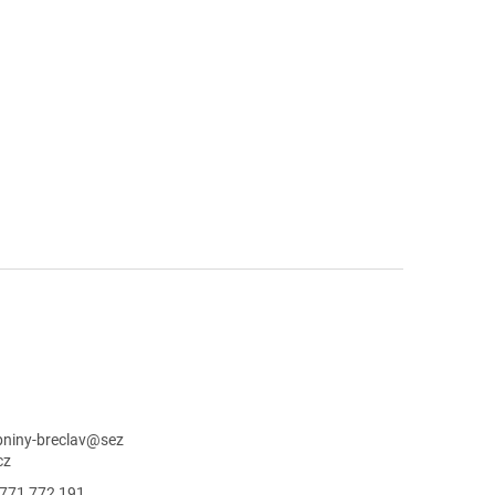
niny-breclav
@
sez
cz
771 772 191