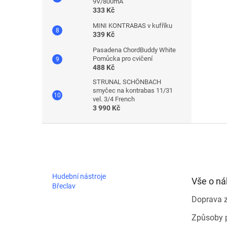
9V/800mA
333 Kč
MINI KONTRABAS v kufříku
339 Kč
Pasadena ChordBuddy White
Pomůcka pro cvičení
488 Kč
STRUNAL SCHÖNBACH
smyčec na kontrabas 11/31
vel. 3/4 French
3 990 Kč
Z
á
p
a
t
Hudební nástroje
Vše o n
í
Břeclav
Doprava 
Způsoby 