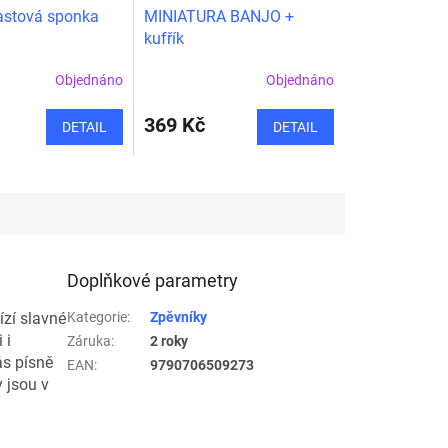
stová sponka
MINIATURA BANJO +
kufřík
Objednáno
Objednáno
369 Kč
DETAIL
DETAIL
Doplňkové parametry
ízí slavné
Kategorie
:
Zpěvníky
 i
Záruka
:
2 roky
ás písně
EAN
:
9790706509273
 jsou v