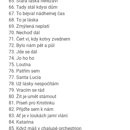
65. Stará láska nerezaví
66. Tady stál kdysi dům
67. To bejval nádhernej čas
68. To je láska
69. Zmýlená neplatí
70. Nechoď dál
71. Čert ví, kdy kotvy zvednem
72. Bylo nám pět a půl
73. Jde se dál
74. Jo ho ho
75. Loutna
76. Patřím sem
77. Santa Lucia
78. Už lásky nespočítám
79. Vracím se rád
80. Žít je umět stárnout
81. Píseň pro Kristinku
82. Přijďte sem k nám
83. Ať je v loukách jarní vlání
84. Katarina
85. Když máš v chalupě orchestrion