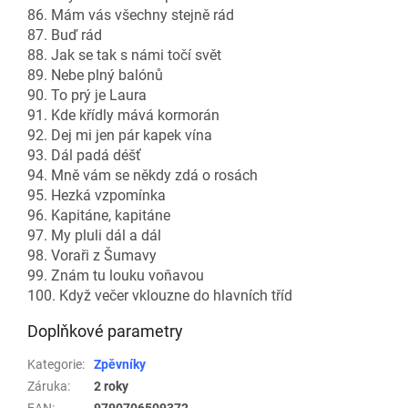
86. Mám vás všechny stejně rád
87. Buď rád
88. Jak se tak s námi točí svět
89. Nebe plný balónů
90. To prý je Laura
91. Kde křídly mává kormorán
92. Dej mi jen pár kapek vína
93. Dál padá déšť
94. Mně vám se někdy zdá o rosách
95. Hezká vzpomínka
96. Kapitáne, kapitáne
97. My pluli dál a dál
98. Voraři z Šumavy
99. Znám tu louku voňavou
100. Když večer vklouzne do hlavních tříd
Doplňkové parametry
Kategorie
:
Zpěvníky
Záruka
:
2 roky