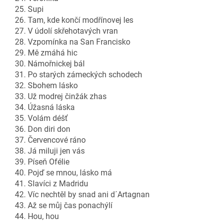
25. Supi
26. Tam, kde končí modřínovej les
27. V údolí skřehotavých vran
28. Vzpomínka na San Francisko
29. Mě zmáhá hic
30. Námořnickej bál
31. Po starých zámeckých schodech
32. Sbohem lásko
33. Už modrej činžák zhas
34. Úžasná láska
35. Volám déšť
36. Don diri don
37. Červencové ráno
38. Já miluji jen vás
39. Píseň Ofélie
40. Pojď se mnou, lásko má
41. Slavíci z Madridu
42. Víc nechtěl by snad ani d´Artagnan
43. Až se můj čas ponachýlí
44. Hou, hou