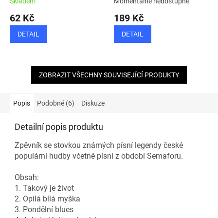
Skladem
Momentálně nedostupné
62 Kč
189 Kč
DETAIL
DETAIL
ZOBRAZIT VŠECHNY SOUVISEJÍCÍ PRODUKTY
Popis
Podobné (6)
Diskuze
Detailní popis produktu
Zpěvník se stovkou známých písní legendy české
populární hudby včetně písní z období Semaforu.
Obsah:
1. Takový je život
2. Opilá bílá myška
3. Pondělní blues