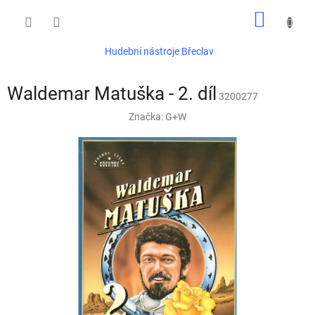
Přejít
NÁKUP
na
obsah
KOŠÍK
Hudební nástroje Břeclav
Waldemar Matuška - 2. díl
3200277
Značka:
G+W