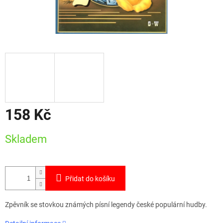
158 Kč
Měrná
Skladem
cena:
Přidat do košíku
Zpěvník se stovkou známých písní legendy české populární hudby.