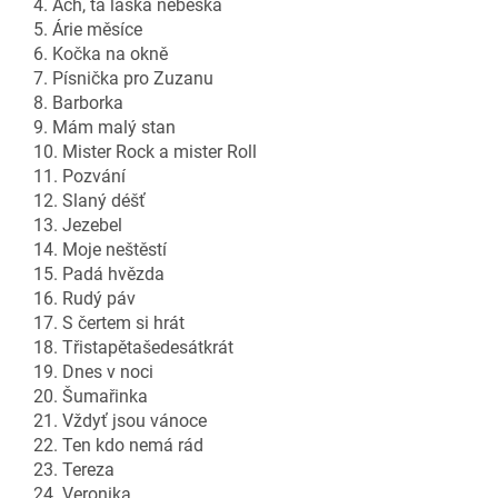
4. Ach, ta láska nebeská
5. Árie měsíce
6. Kočka na okně
7. Písnička pro Zuzanu
8. Barborka
9. Mám malý stan
10. Mister Rock a mister Roll
11. Pozvání
12. Slaný déšť
13. Jezebel
14. Moje neštěstí
15. Padá hvězda
16. Rudý páv
17. S čertem si hrát
18. Třistapětašedesátkrát
19. Dnes v noci
20. Šumařinka
21. Vždyť jsou vánoce
22. Ten kdo nemá rád
23. Tereza
24. Veronika