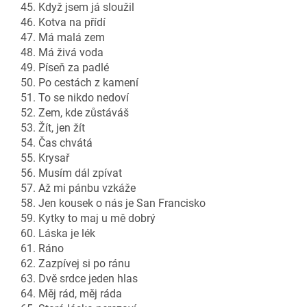
45. Když jsem já sloužil
46. Kotva na přídí
47. Má malá zem
48. Má živá voda
49. Píseň za padlé
50. Po cestách z kamení
51. To se nikdo nedoví
52. Zem, kde zůstáváš
53. Žít, jen žít
54. Čas chvátá
55. Krysař
56. Musím dál zpívat
57. Až mi pánbu vzkáže
58. Jen kousek o nás je San Francisko
59. Kytky to maj u mě dobrý
60. Láska je lék
61. Ráno
62. Zazpívej si po ránu
63. Dvě srdce jeden hlas
64. Měj rád, měj ráda