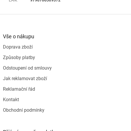
EAN
:
9790706509372
Z
á
p
a
Vše o nákupu
t
Doprava zboží
í
Způsoby platby
Odstoupení od smlouvy
Jak reklamovat zboží
Reklamační řád
Kontakt
Obchodní podmínky