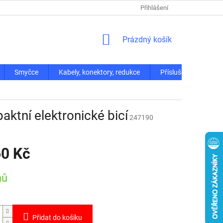
Přihlášení
NÁKUPNÍ
Prázdný košík
KOŠÍK
Smyčce
Kabely, konektory, redukce
Příslušenství
aktní elektronické bicí
247190
60 Kč
nů
Přidat do košíku