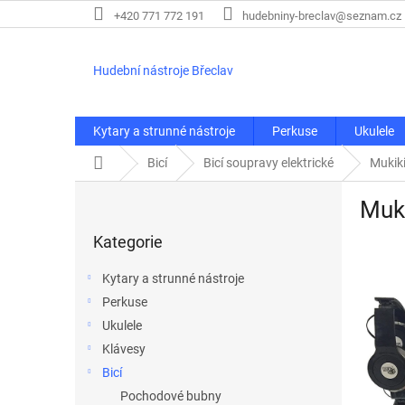
Přejít
+420 771 772 191
hudebniny-breclav@seznam.cz
na
obsah
Hudební nástroje Břeclav
Kytary a strunné nástroje
Perkuse
Ukulele
Domů
Bicí
Bicí soupravy elektrické
Mukiki
P
Muki
o
Přeskočit
s
Kategorie
kategorie
t
r
Kytary a strunné nástroje
a
Perkuse
n
Ukulele
n
í
Klávesy
p
Bicí
a
Pochodové bubny