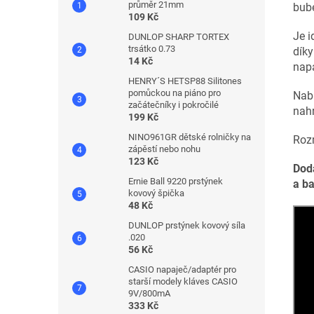
průměr 21mm
bube
109 Kč
Je i
DUNLOP SHARP TORTEX
trsátko 0.73
díky
14 Kč
nap
HENRY´S HETSP88 Silitones
pomůckou na piáno pro
Nabí
začátečníky i pokročilé
nahr
199 Kč
NINO961GR dětské rolničky na
Roz
zápěstí nebo nohu
123 Kč
Dodá
Ernie Ball 9220 prstýnek
a b
kovový špička
48 Kč
DUNLOP prstýnek kovový síla
.020
56 Kč
CASIO napaječ/adaptér pro
starší modely kláves CASIO
9V/800mA
333 Kč