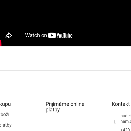
ákupu
Přijímáme online
Kontakt
platby
zboží
hudeb
nam.
platby
+420 