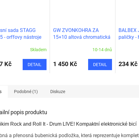
usní sada STAGG
GW ZVONKOHRA ZA
BALBEX 
5 - orffovy nástroje
15+10 altová chromatická
paličky -
Skladem
10-14 dnů
7 Kč
1 450 Kč
234 Kč
DETAIL
DETAIL
s
Podobné (1)
Diskuze
ailní popis produktu
kim Rock and Roll It - Drum LIVE! Kompaktní elektronické bicí
ná a přenosná bubenická podložka, která reprezentuje komplet