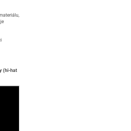
materiálu,
je
i
 (hi-hat