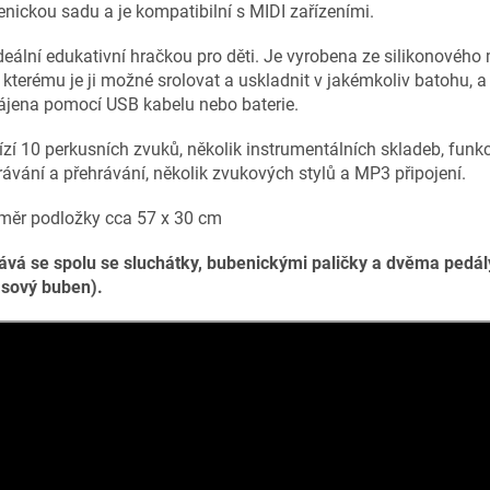
nickou sadu a je kompatibilní s MIDI zařízeními.
deální edukativní hračkou pro děti. Je vyrobena ze silikonového 
 kterému je ji možné srolovat a uskladnit v jakémkoliv batohu, a 
ájena pomocí USB kabelu nebo baterie.
zí 10 perkusních zvuků, několik instrumentálních skladeb, funkc
ávání a přehrávání, několik zvukových stylů a MP3 připojení.
měr podložky cca 57 x 30 cm
vá se spolu se sluchátky, bubenickými paličky a dvěma pedály
asový buben).