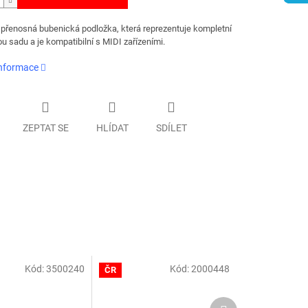
přenosná bubenická podložka, která reprezentuje kompletní
u sadu a je kompatibilní s MIDI zařízeními.
informace
ZEPTAT SE
HLÍDAT
SDÍLET
Kód:
3500240
Kód:
2000448
ČR
Další