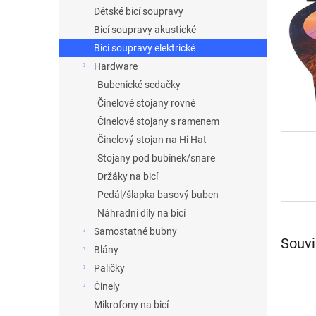
n
Dětské bicí soupravy
e
Bicí soupravy akustické
l
Bicí soupravy elektrické
Hardware
Bubenické sedačky
Činelové stojany rovné
Činelové stojany s ramenem
Činelový stojan na Hi Hat
Stojany pod bubínek/snare
Držáky na bicí
Pedál/šlapka basový buben
Náhradní díly na bicí
Samostatné bubny
Souvi
Blány
Paličky
Činely
Mikrofony na bicí