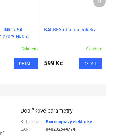
produkt
JUNIOR 5A
BALBEX obal na paličky
 hickory HIJ5A
Skladem
Skladem
599 Kč
DETAIL
DETAIL
Doplňkové parametry
Kategorie
:
Bicí soupravy elektrické
EAN
:
040232544774
ní