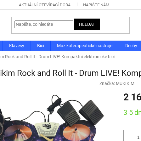
AKTUÁLNÍ OTEVÍRACÍ DOBA
NAPIŠTE NÁM
HLEDAT
Klávesy
Bicí
Muzikoterapeutické nástroje
Dechy
m Rock and Roll It - Drum LIVE! Kompaktní elektronické bicí
kim Rock and Roll It - Drum LIVE! Komp
Značka:
MUKIKIM
2 1
Měrná
3-5 d
cena: