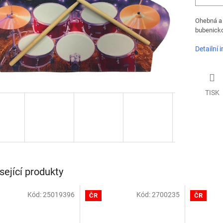
Ohebná a 
bubenicko
Detailní 
TISK
sející produkty
Kód:
25019396
Kód:
2700235
ČR
ČR