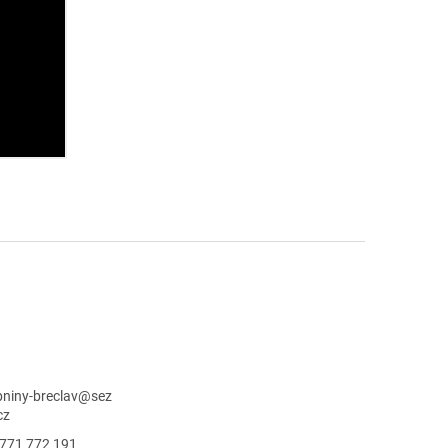
niny-breclav
@
sez
cz
771 772 191