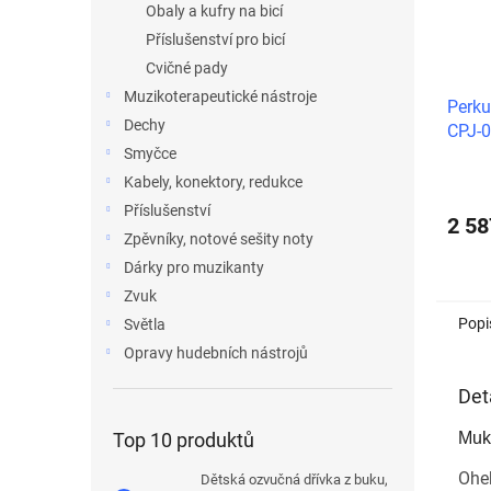
Obaly a kufry na bicí
Příslušenství pro bicí
Cvičné pady
Muzikoterapeutické nástroje
Perk
Dechy
CPJ-0
Smyčce
Kabely, konektory, redukce
Příslušenství
2 58
Zpěvníky, notové sešity noty
Dárky pro muzikanty
Zvuk
Popi
Světla
Opravy hudebních nástrojů
Det
Muki
Top 10 produktů
Oheb
Dětská ozvučná dřívka z buku,