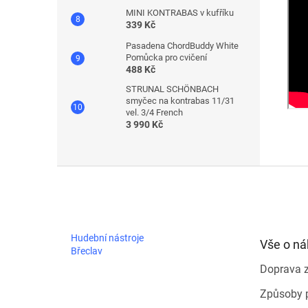
MINI KONTRABAS v kufříku
339 Kč
Pasadena ChordBuddy White
Pomůcka pro cvičení
488 Kč
STRUNAL SCHÖNBACH
smyčec na kontrabas 11/31
vel. 3/4 French
3 990 Kč
Z
á
p
a
t
Hudební nástroje
Vše o n
í
Břeclav
Doprava 
Způsoby 