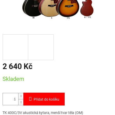
2 640 Kč
Měrná
Skladem
cena:
Přidat do košíku
TK 400C/3V akustická kytara, menší tvar těla (OM)