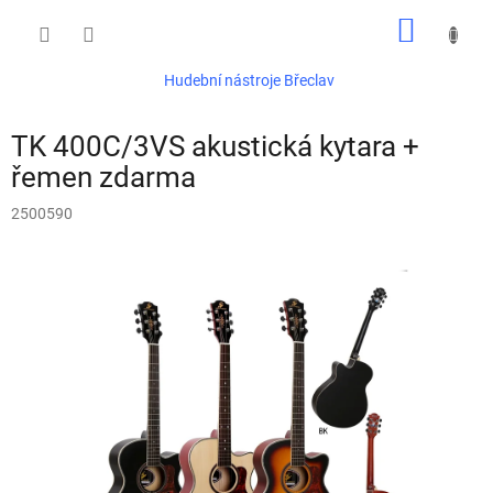
Přejít
NÁKUP
na
obsah
KOŠÍK
Hudební nástroje Břeclav
TK 400C/3VS akustická kytara +
řemen zdarma
2500590