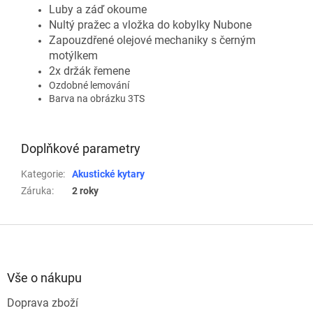
Luby a záď okoume
Nultý pražec a vložka do kobylky Nubone
Zapouzdřené olejové mechaniky s černým
motýlkem
2x držák řemene
Ozdobné lemování
Barva na obrázku 3TS
Doplňkové parametry
Kategorie
:
Akustické kytary
Záruka
:
2 roky
Z
á
p
a
Vše o nákupu
t
Doprava zboží
í