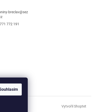
niny-breclav
@
sez
cz
771 772 191
Souhlasím
Vytvořil Shoptet