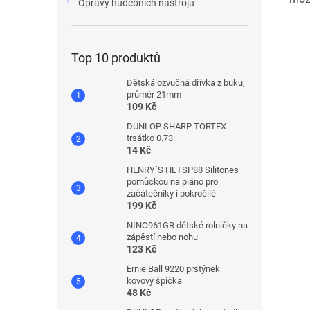
Opravy hudebních nástrojů
Top 10 produktů
Dětská ozvučná dřívka z buku,
průměr 21mm
109 Kč
DUNLOP SHARP TORTEX
trsátko 0.73
14 Kč
HENRY´S HETSP88 Silitones
pomůckou na piáno pro
začátečníky i pokročilé
199 Kč
NINO961GR dětské rolničky na
zápěstí nebo nohu
123 Kč
Ernie Ball 9220 prstýnek
kovový špička
48 Kč