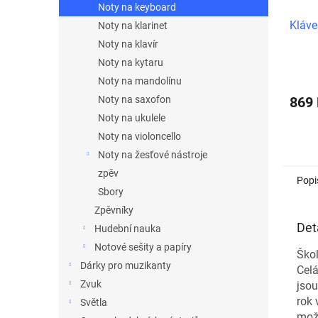
Noty na keyboard
Kláve
Noty na klarinet
Noty na klavír
Noty na kytaru
Noty na mandolínu
Noty na saxofon
869
Noty na ukulele
Noty na violoncello
Noty na žesťové nástroje
zpěv
Popi
Sbory
Zpěvníky
Det
Hudební nauka
Notové sešity a papíry
Škol
Dárky pro muzikanty
Celá
Zvuk
jsou
rok 
Světla
možn