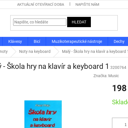
AKTUÁLNÍ OTEVÍRACÍ DOBA
NAPIŠTE NÁM
HLEDAT
Klávesy
Bicí
Muzikoterapeutické nástroje
Dechy
 noty
Noty na keyboard
Malý - Škola hry na klavír a keyboard 
 - Škola hry na klavír a keyboard 1
3200764
Značka:
Music
198
Měrná
Skla
cena: