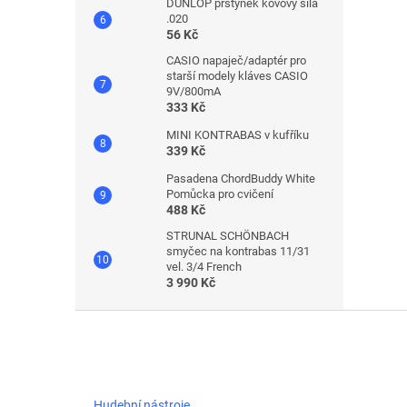
DUNLOP prstýnek kovový síla
.020
56 Kč
CASIO napaječ/adaptér pro
starší modely kláves CASIO
9V/800mA
333 Kč
MINI KONTRABAS v kufříku
339 Kč
Pasadena ChordBuddy White
Pomůcka pro cvičení
488 Kč
STRUNAL SCHÖNBACH
smyčec na kontrabas 11/31
vel. 3/4 French
3 990 Kč
Z
á
p
a
t
Hudební nástroje