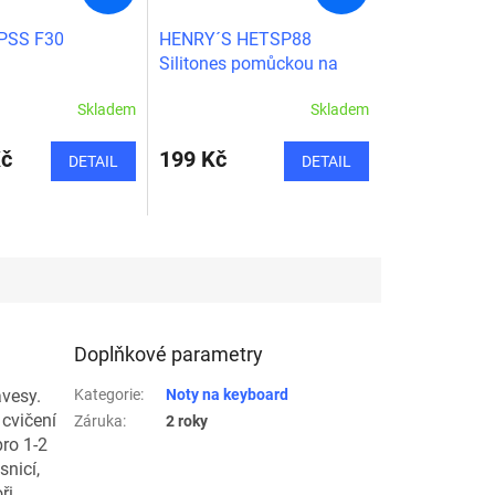
PSS F30
HENRY´S HETSP88
Silitones pomůckou na
piáno pro začátečníky i
Skladem
Skladem
pokročilé
Kč
199 Kč
DETAIL
DETAIL
Doplňkové parametry
ávesy.
Kategorie
:
Noty na keyboard
 cvičení
Záruka
:
2 roky
pro 1-2
snicí,
ři.