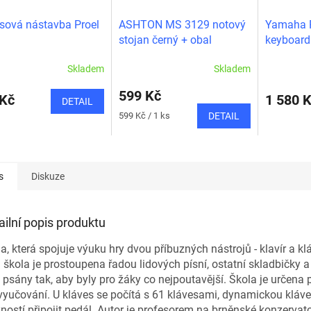
sová nástavba Proel
ASHTON MS 3129 notový
Yamaha 
stojan černý + obal
keyboard
Skladem
Skladem
599 Kč
 Kč
1 580 
DETAIL
Měrná
599 Kč / 1 ks
DETAIL
cena:
s
Diskuze
ailní popis produktu
a, která spojuje výuku hry dvou příbuzných nástrojů - klavír a kl
 škola je prostoupena řadou lidových písní, ostatní skladbičky a
 psány tak, aby byly pro žáky co nejpoutavější. Škola je určena 
vyučování. U kláves se počítá s 61 klávesami, dynamickou kláve
ostí připojit pedál. Autor je profesorem na brněnské konzervato