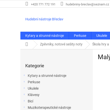
Přejít
+420 771 772 191
hudebniny-breclav@seznam.cz
na
obsah
Hudební nástroje Břeclav
Kytary a strunné nástroje
Perkuse
Ukulele
Domů
Zpěvníky, notové sešity noty
Škola hry a
P
Malý
o
Přeskočit
s
Kategorie
kategorie
t
r
Kytary a strunné nástroje
a
Perkuse
n
Ukulele
n
í
Klávesy
p
Bicí
a
Muzikoterapeutické nástroje