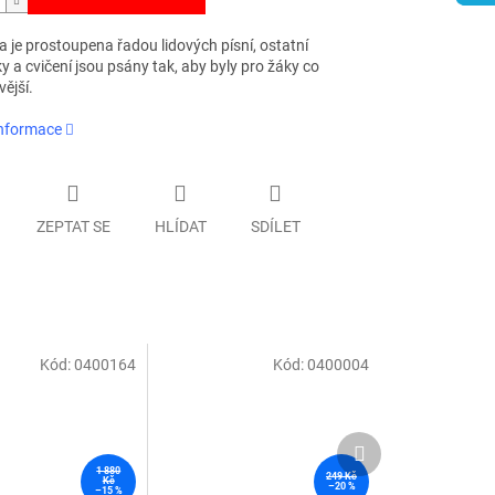
a je prostoupena řadou lidových písní, ostatní
y a cvičení jsou psány tak, aby byly pro žáky co
ější.
informace
ZEPTAT SE
HLÍDAT
SDÍLET
Kód:
0400164
Kód:
0400004
Další
produkt
1 880
249 Kč
Kč
–20 %
–15 %