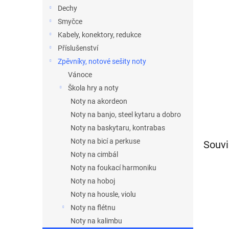
n
Dechy
e
Smyčce
l
Kabely, konektory, redukce
Příslušenství
Zpěvníky, notové sešity noty
Vánoce
Škola hry a noty
Noty na akordeon
Noty na banjo, steel kytaru a dobro
Noty na baskytaru, kontrabas
Noty na bicí a perkuse
Souvi
Noty na cimbál
Noty na foukací harmoniku
Noty na hoboj
Noty na housle, violu
Noty na flétnu
Noty na kalimbu