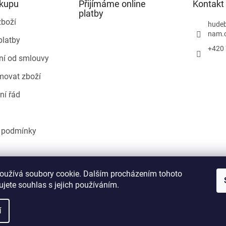
ákupu
Přijímáme online
Kontakt
platby
zboží
hudeb
nam.
platby
+420 
ní od smlouvy
movat zboží
ní řád
 podmínky
Heureka.cz
oužívá soubory cookie. Dalším procházením tohoto
jete souhlas s jejich používáním.
í
áva vyhrazena.
Upravit nastavení cookies