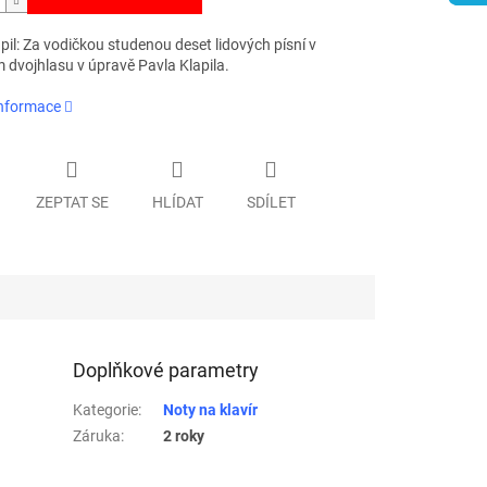
pil: Za vodičkou studenou deset lidových písní v
 dvojhlasu v úpravě Pavla Klapila.
informace
ZEPTAT SE
HLÍDAT
SDÍLET
Doplňkové parametry
Kategorie
:
Noty na klavír
Záruka
:
2 roky