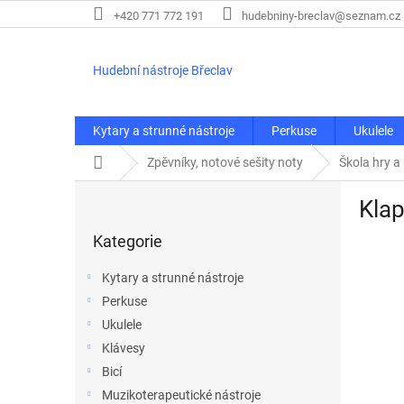
Přejít
+420 771 772 191
hudebniny-breclav@seznam.cz
na
obsah
Hudební nástroje Břeclav
Kytary a strunné nástroje
Perkuse
Ukulele
Domů
Zpěvníky, notové sešity noty
Škola hry a
P
Klap
o
Přeskočit
s
Kategorie
kategorie
t
r
Kytary a strunné nástroje
a
Perkuse
n
Ukulele
n
í
Klávesy
p
Bicí
a
Muzikoterapeutické nástroje