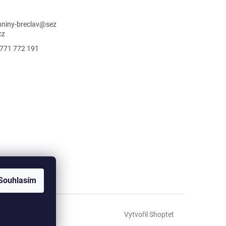
niny-breclav
@
sez
cz
771 772 191
Souhlasím
Vytvořil Shoptet