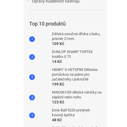
Opravy hudebních nástrojů
Top 10 produktů
Dětská ozvučná dřívka z buku,
průměr 21mm
109 Kč
DUNLOP SHARP TORTEX
trsátko 0.73
14 Kč
HENRY´S HETSP88 Silitones
pomůckou na piáno pro
začátečníky i pokročilé
199 Kč
NINO961GR dětské rolničky na
zápěstí nebo nohu
123 Kč
Ernie Ball 9220 prstýnek
kovový špička
48 Kč