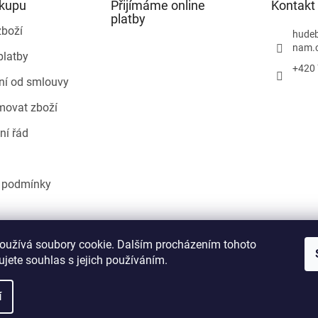
ákupu
Přijímáme online
Kontakt
platby
zboží
hudeb
nam.
platby
+420 
ní od smlouvy
movat zboží
ní řád
 podmínky
Heureka.cz
oužívá soubory cookie. Dalším procházením tohoto
jete souhlas s jejich používáním.
í
áva vyhrazena.
Upravit nastavení cookies