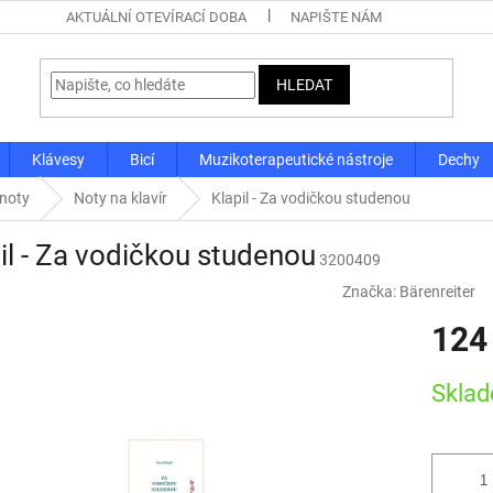
AKTUÁLNÍ OTEVÍRACÍ DOBA
NAPIŠTE NÁM
HLEDAT
Klávesy
Bicí
Muzikoterapeutické nástroje
Dechy
 noty
Noty na klavír
Klapil - Za vodičkou studenou
il - Za vodičkou studenou
3200409
Značka:
Bärenreiter
124
Měrná
Skla
cena: