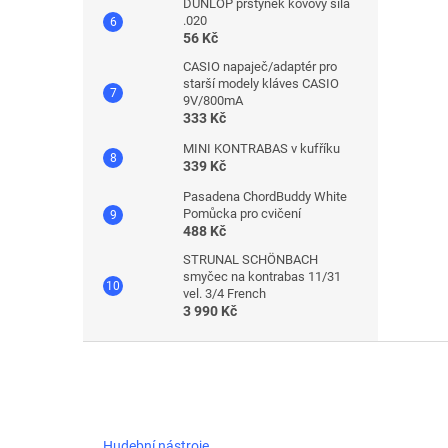
DUNLOP prstýnek kovový síla
.020
56 Kč
CASIO napaječ/adaptér pro
starší modely kláves CASIO
9V/800mA
333 Kč
MINI KONTRABAS v kufříku
339 Kč
Pasadena ChordBuddy White
Pomůcka pro cvičení
488 Kč
STRUNAL SCHÖNBACH
smyčec na kontrabas 11/31
vel. 3/4 French
3 990 Kč
Z
á
p
a
t
Hudební nástroje