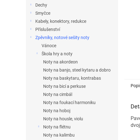
n
Dechy
e
Smyčce
l
Kabely, konektory, redukce
Příslušenství
Zpěvníky, notové sešity noty
Vánoce
Škola hry a noty
Noty na akordeon
Noty na banjo, steel kytaru a dobro
Noty na baskytaru, kontrabas
Popi
Noty na bicí a perkuse
Noty na cimbál
Noty na foukací harmoniku
Det
Noty na hoboj
Pave
Noty na housle, violu
dvoj
Noty na flétnu
Noty na kalimbu