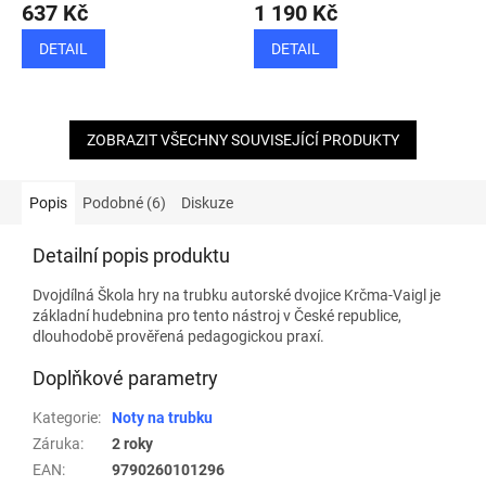
637 Kč
1 190 Kč
DETAIL
DETAIL
ZOBRAZIT VŠECHNY SOUVISEJÍCÍ PRODUKTY
Popis
Podobné (6)
Diskuze
Detailní popis produktu
Dvojdílná Škola hry na trubku autorské dvojice Krčma-Vaigl je
základní hudebnina pro tento nástroj v České republice,
dlouhodobě prověřená pedagogickou praxí.
Doplňkové parametry
Kategorie
:
Noty na trubku
Záruka
:
2 roky
EAN
:
9790260101296