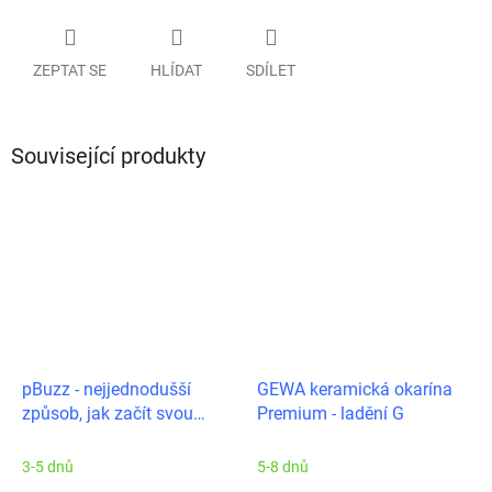
ZEPTAT SE
HLÍDAT
SDÍLET
Související produkty
pBuzz - nejjednodušší
GEWA keramická okarína
způsob, jak začít svou
Premium - ladění G
cestu s trombonem
3-5 dnů
5-8 dnů