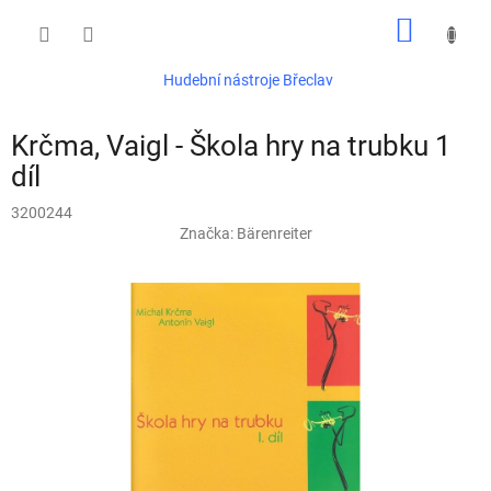
Přejít
NÁKUP
na
obsah
KOŠÍK
Hudební nástroje Břeclav
Krčma, Vaigl - Škola hry na trubku 1
díl
3200244
Značka:
Bärenreiter