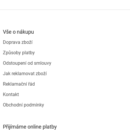
Z
á
p
a
Vše o nákupu
t
Doprava zboží
í
Způsoby platby
Odstoupení od smlouvy
Jak reklamovat zboží
Reklamační řád
Kontakt
Obchodní podmínky
Přijímáme online platby