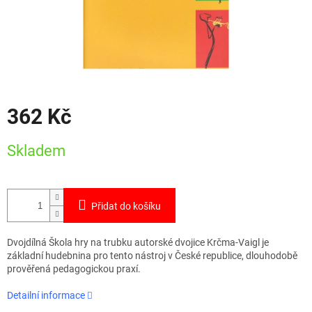
362 Kč
Měrná
Skladem
cena:
Přidat do košíku
Dvojdílná Škola hry na trubku autorské dvojice Krčma-Vaigl je
základní hudebnina pro tento nástroj v České republice, dlouhodobě
prověřená pedagogickou praxí.
Detailní informace