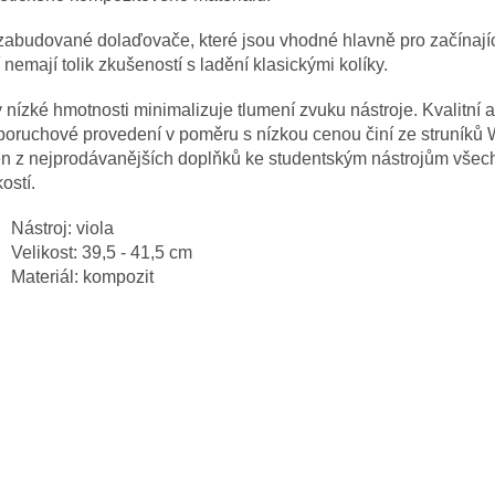
abudované dolaďovače, které jsou vhodné hlavně pro začínajíc
í nemají tolik zkušeností s ladění klasickými kolíky.
 nízké hmotnosti minimalizuje tlumení zvuku nástroje. Kvalitní a
oruchové provedení v poměru s nízkou cenou činí ze struníků W
en z nejprodávanějších doplňků ke studentským nástrojům všec
kostí.
Nástroj: viola
Velikost: 39,5 - 41,5 cm
Materiál: kompozit