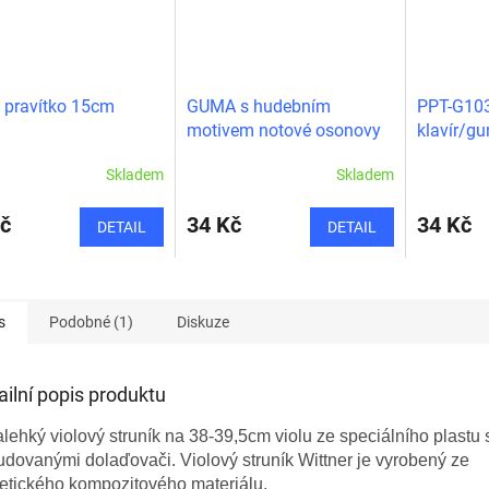
 pravítko 15cm
GUMA s hudebním
PPT-G103
motivem notové osonovy
klavír/g
Skladem
Skladem
č
34 Kč
34 Kč
DETAIL
DETAIL
s
Podobné (1)
Diskuze
ailní popis produktu
alehký violový struník na 38-39,5cm violu ze speciálního plastu 
dovanými dolaďovači. Violový struník Wittner je vyrobený ze
etického kompozitového materiálu.