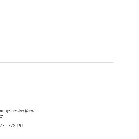
niny-breclav
@
sez
cz
771 772 191