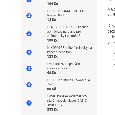
109 Kč
Má z
DUNLOP SHARP TORTEX
kteř
trsátko 0.73
14 Kč
Díky
HENRY´S HETSP88 Silitones
bezp
pomůckou na piáno pro
začátečníky i pokročilé
jed
199 Kč
veli
NINO961GR dětské rolničky na
zápěstí nebo nohu
123 Kč
Ernie Ball 9220 prstýnek
kovový špička
48 Kč
DUNLOP prstýnek kovový síla
.020
56 Kč
CASIO napaječ/adaptér pro
starší modely kláves CASIO
9V/800mA
333 Kč