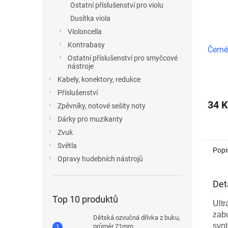
Ostatní příslušenství pro violu
Dusítka viola
Violoncella
Kontrabasy
Černé
Ostatní příslušenství pro smyčcové
nástroje
Kabely, konektory, redukce
Příslušenství
34 K
Zpěvníky, notové sešity noty
Dárky pro muzikanty
Zvuk
Světla
Popi
Opravy hudebních nástrojů
Det
Top 10 produktů
Ultr
zabu
Dětská ozvučná dřívka z buku,
synt
průměr 21mm