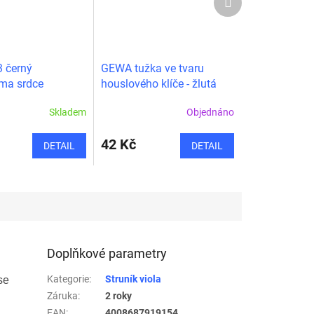
produkt
 černý
GEWA tužka ve tvaru
uma srdce
houslového klíče - žlutá
Skladem
Objednáno
42 Kč
DETAIL
DETAIL
Doplňkové parametry
Kategorie
:
Struník viola
se
Záruka
:
2 roky
EAN
:
4008687919154