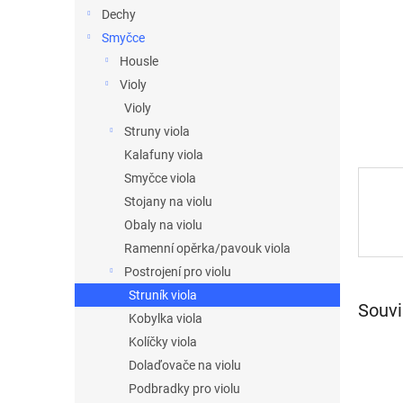
n
Dechy
e
Smyčce
l
Housle
Violy
Violy
Struny viola
Kalafuny viola
Smyčce viola
Stojany na violu
Obaly na violu
Ramenní opěrka/pavouk viola
Postrojení pro violu
Struník viola
Souvi
Kobylka viola
Kolíčky viola
Dolaďovače na violu
Podbradky pro violu