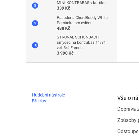
MINI KONTRABAS v kufříku
339 Kč
Pasadena ChordBuddy White
Pomůcka pro cvičení
488 Kč
STRUNAL SCHÖNBACH
smyčec na kontrabas 11/31
vel. 3/4 French
3 990 Kč
Z
á
p
a
t
Hudební nástroje
Vše o n
í
Břeclav
Doprava 
Způsoby 
Odstoupe