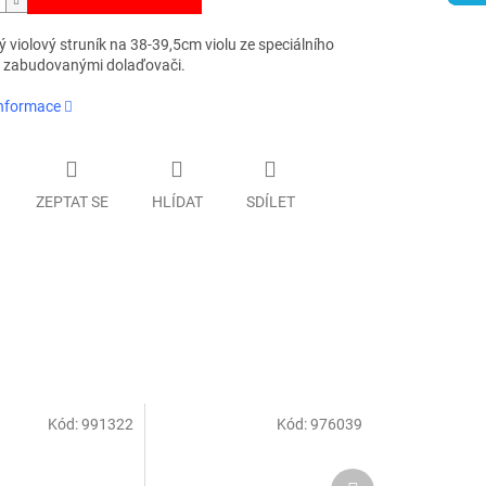
ý violový struník na 38-39,5cm violu ze speciálního
e zabudovanými dolaďovači.
informace
ZEPTAT SE
HLÍDAT
SDÍLET
Kód:
991322
Kód:
976039
Další