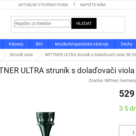
AKTUÁLNÍ OTEVÍRACÍ DOBA
NAPIŠTE NÁM
HLEDAT
Klávesy
Bicí
Muzikoterapeutické nástroje
Dechy
Struník viola
WITTNER ULTRA struník s dolaďovači viola 38-3
NER ULTRA struník s dolaďovači viol
Značka:
Wittner, German
529
Měrná
3-5 d
cena: