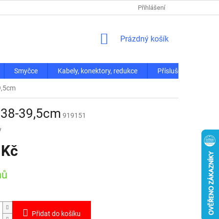
Přihlášení
NÁKUPNÍ
Prázdný košík
KOŠÍK
Smyčce
Kabely, konektory, redukce
Příslušenství
9,5cm
a 38-39,5cm
919151
y
 Kč
nů
Přidat do košíku