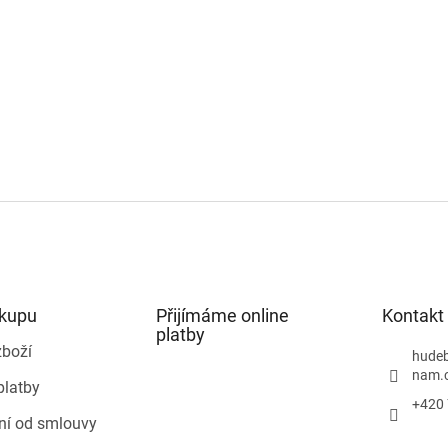
ákupu
Přijímáme online
Kontakt
platby
zboží
hudeb
nam.
platby
+420 
ní od smlouvy