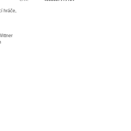
í hráče,
ittner
h