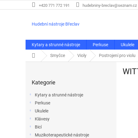
Přejít
+420 771 772 191
hudebniny-breclav@seznam.cz
na
obsah
Hudební nástroje Břeclav
Kytary a strunné nástroje
Perkuse
Ukulele
Domů
Smyčce
Violy
Postrojení pro violu
P
WITT
o
Přeskočit
s
Kategorie
kategorie
t
r
Kytary a strunné nástroje
a
Perkuse
n
Ukulele
n
í
Klávesy
p
Bicí
a
Muzikoterapeutické nástroje