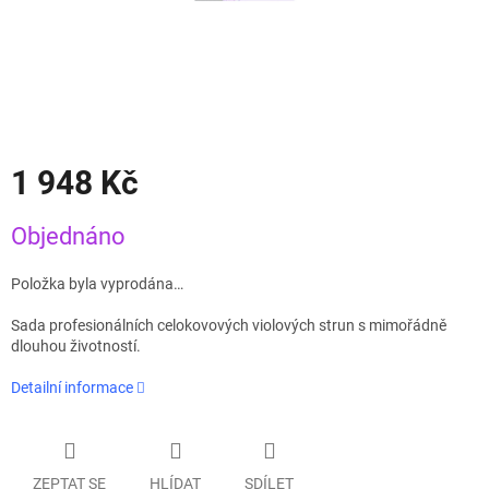
1 948 Kč
Měrná
Objednáno
cena:
Položka byla vyprodána…
Sada profesionálních celokovových violových strun s mimořádně
dlouhou životností.
Detailní informace
ZEPTAT SE
HLÍDAT
SDÍLET