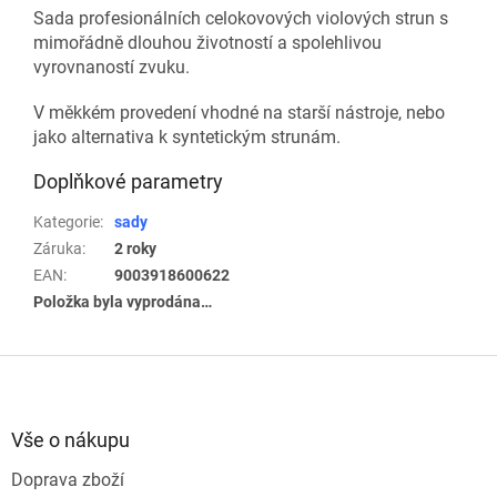
Sada profesionálních celokovových violových strun s
mimořádně dlouhou životností a spolehlivou
vyrovnaností zvuku.
V měkkém provedení vhodné na starší nástroje, nebo
jako alternativa k syntetickým strunám.
Doplňkové parametry
Kategorie
:
sady
Záruka
:
2 roky
EAN
:
9003918600622
Položka byla vyprodána…
Z
á
p
a
Vše o nákupu
t
Doprava zboží
í