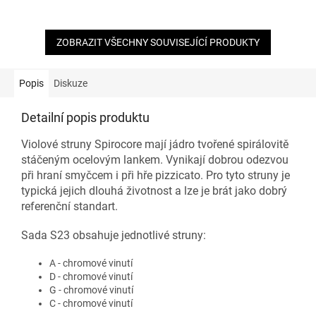
ZOBRAZIT VŠECHNY SOUVISEJÍCÍ PRODUKTY
Popis
Diskuze
Detailní popis produktu
Violové struny Spirocore mají jádro tvořené spirálovitě
stáčeným ocelovým lankem. Vynikají dobrou odezvou
při hraní smyčcem i při hře pizzicato. Pro tyto struny je
typická jejich dlouhá životnost a lze je brát jako dobrý
referenční standart.
Sada S23 obsahuje jednotlivé struny:
A - chromové vinutí
D - chromové vinutí
G - chromové vinutí
C - chromové vinutí