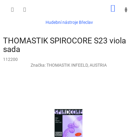
Přejít
NÁKUP
na
obsah
KOŠÍK
Hudební nástroje Břeclav
THOMASTIK SPIROCORE S23 viola
sada
112200
Značka:
THOMASTIK INFEELD, AUSTRIA