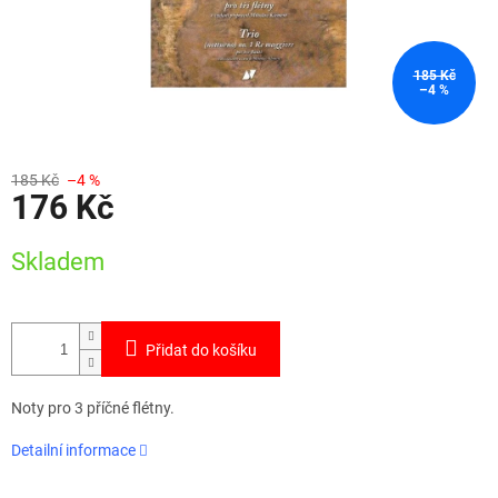
185 Kč
–4 %
185 Kč
–4 %
176 Kč
Měrná
Skladem
cena:
Přidat do košíku
Noty pro 3 příčné flétny.
Detailní informace