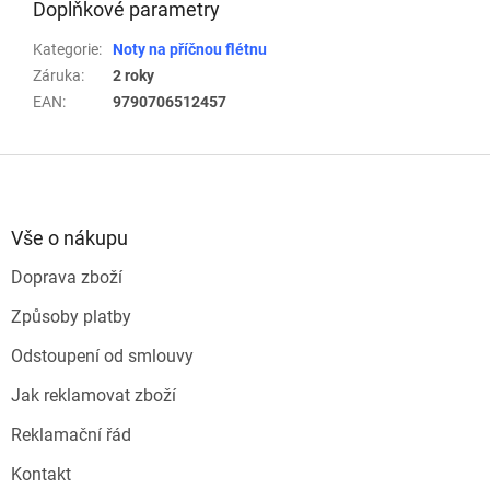
Doplňkové parametry
Kategorie
:
Noty na příčnou flétnu
Záruka
:
2 roky
EAN
:
9790706512457
Z
á
p
a
Vše o nákupu
t
Doprava zboží
í
Způsoby platby
Odstoupení od smlouvy
Jak reklamovat zboží
Reklamační řád
Kontakt