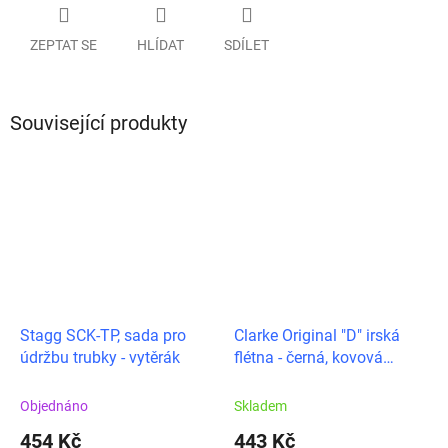
ZEPTAT SE
HLÍDAT
SDÍLET
Související produkty
Stagg SCK-TP, sada pro
Clarke Original "D" irská
údržbu trubky - vytěrák
flétna - černá, kovová
hubička s dřevěnou
vložkou
Objednáno
Skladem
454 Kč
443 Kč