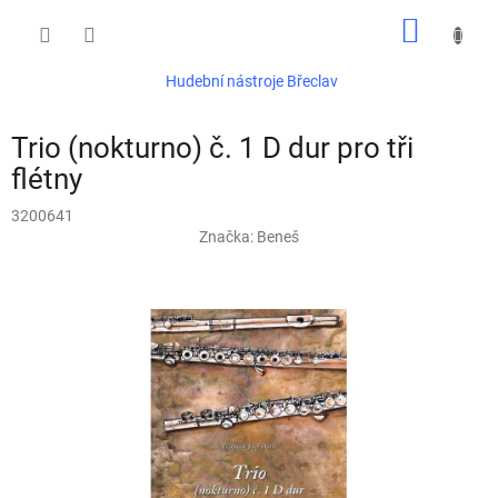
Přejít
NÁKUP
na
obsah
KOŠÍK
Hudební nástroje Břeclav
Trio (nokturno) č. 1 D dur pro tři
flétny
3200641
Značka:
Beneš