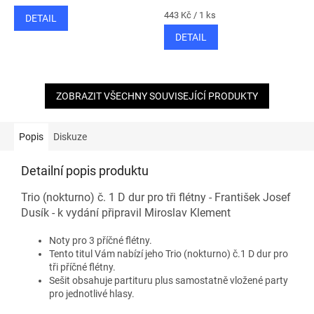
Měrná
443 Kč / 1 ks
DETAIL
cena:
DETAIL
ZOBRAZIT VŠECHNY SOUVISEJÍCÍ PRODUKTY
Popis
Diskuze
Detailní popis produktu
Trio (nokturno) č. 1 D dur pro tři flétny - František Josef
Dusík - k vydání připravil Miroslav Klement
Noty pro 3 příčné flétny.
Tento titul Vám nabízí jeho Trio (nokturno) č.1 D dur pro
tři příčné flétny.
Sešit obsahuje partituru plus samostatně vložené party
pro jednotlivé hlasy.