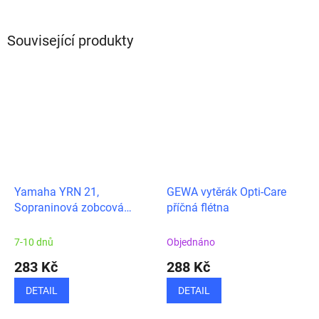
Související produkty
Yamaha YRN 21,
GEWA vytěrák Opti-Care
Sopraninová zobcová
příčná flétna
flétna
7-10 dnů
Objednáno
283 Kč
288 Kč
DETAIL
DETAIL