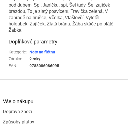
pod dubem, Spi, Janíčku, spi, Šel tudy, Šel zajíček
brázdou, To je zlatý posvícení, Travička zelená, V
zahradě na hrušce, Včelka, Vlaštovčí, Vyletěl
holoubek, Zajíček, Zlatá brána, Žába skáče po blátě,
Žabka.
Doplňkové parametry
Kategorie
:
Noty na flétnu
Záruka
:
2 roky
EAN
:
9788086086095
Z
á
p
a
Vše o nákupu
t
Doprava zboží
í
Způsoby platby