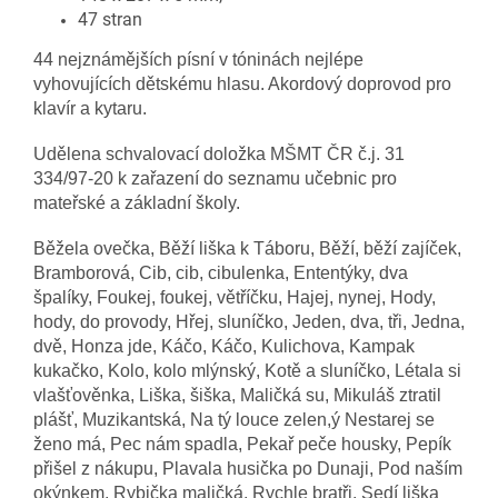
47 stran
44 nejznámějších písní v tóninách nejlépe
vyhovujících dětskému hlasu. Akordový doprovod pro
klavír a kytaru.
Udělena schvalovací doložka MŠMT ČR č.j. 31
334/97-20 k zařazení do seznamu učebnic pro
mateřské a základní školy.
Běžela ovečka, Běží liška k Táboru, Běží, běží zajíček,
Bramborová, Cib, cib, cibulenka, Ententýky, dva
špalíky, Foukej, foukej, větříčku, Hajej, nynej, Hody,
hody, do provody, Hřej, sluníčko, Jeden, dva, tři, Jedna,
dvě, Honza jde, Káčo, Káčo, Kulichova, Kampak
kukačko, Kolo, kolo mlýnský, Kotě a sluníčko, Létala si
vlašťověnka, Liška, šiška, Maličká su, Mikuláš ztratil
plášť, Muzikantská, Na tý louce zelen,ý Nestarej se
ženo má, Pec nám spadla, Pekař peče housky, Pepík
přišel z nákupu, Plavala husička po Dunaji, Pod naším
okýnkem, Rybička maličká, Rychle bratři, Sedí liška