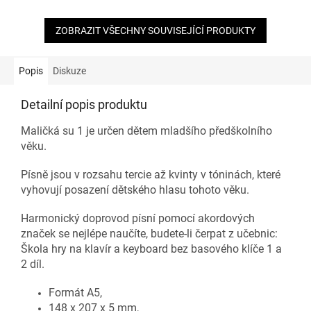
ZOBRAZIT VŠECHNY SOUVISEJÍCÍ PRODUKTY
Popis
Diskuze
Detailní popis produktu
Maličká su 1 je určen dětem mladšího předškolního
věku.
Písně jsou v rozsahu tercie až kvinty v tóninách, které
vyhovují posazení dětského hlasu tohoto věku.
Harmonický doprovod písní pomocí akordových
značek se nejlépe naučíte, budete-li čerpat z učebnic:
Škola hry na klavír a keyboard bez basového klíče 1 a
2 díl.
Formát A5,
148 x 207 x 5 mm,