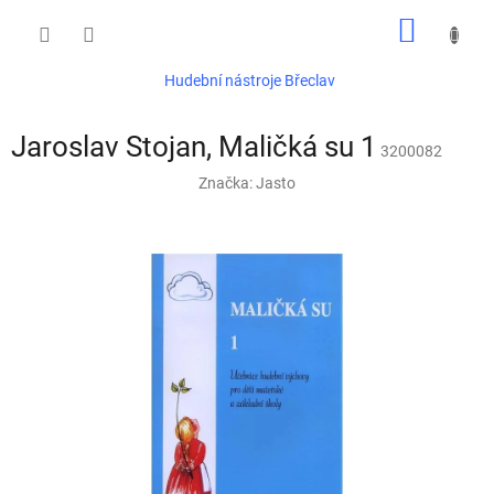
Přejít
NÁKUP
na
obsah
KOŠÍK
Hudební nástroje Břeclav
Jaroslav Stojan, Maličká su 1
3200082
Značka:
Jasto