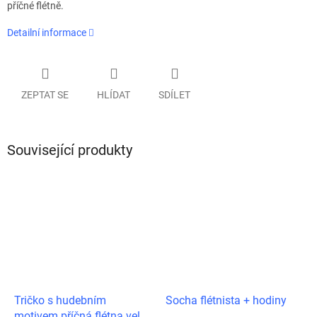
příčné flétně.
Detailní informace
ZEPTAT SE
HLÍDAT
SDÍLET
Související produkty
Tričko s hudebním
Socha flétnista + hodiny
motivem příčná flétna vel.