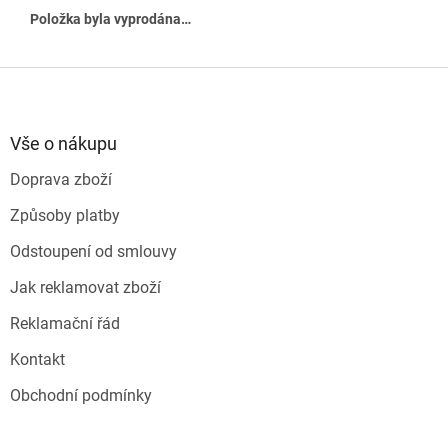
Položka byla vyprodána…
Z
á
p
a
Vše o nákupu
t
Doprava zboží
í
Způsoby platby
Odstoupení od smlouvy
Jak reklamovat zboží
Reklamační řád
Kontakt
Obchodní podmínky