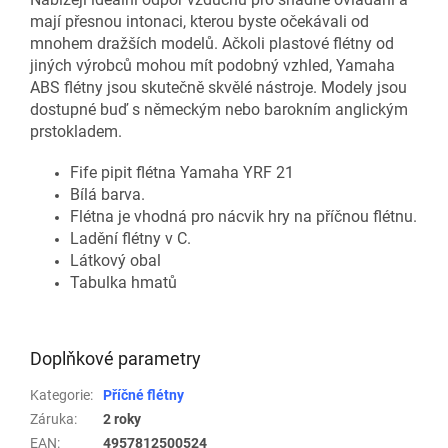
mají přesnou intonaci, kterou byste očekávali od
mnohem dražších modelů. Ačkoli plastové flétny od
jiných výrobců mohou mít podobný vzhled, Yamaha
ABS flétny jsou skutečně skvělé nástroje. Modely jsou
dostupné buď s německým nebo barokním anglickým
prstokladem.
Fife pipit flétna Yamaha YRF 21
Bílá barva.
Flétna je vhodná pro nácvik hry na příčnou flétnu.
Ladění flétny v C.
Látkový obal
Tabulka hmatů
Doplňkové parametry
Kategorie
:
Příčné flétny
Záruka
:
2 roky
EAN
:
4957812500524