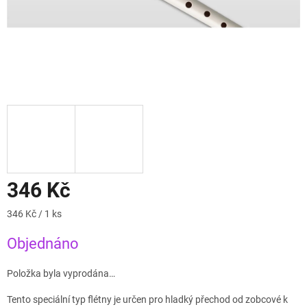
346 Kč
Měrná
346 Kč / 1 ks
cena:
Objednáno
Položka byla vyprodána…
Tento speciální typ flétny je určen pro hladký přechod od zobcové k