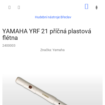
Přejít
NÁKUP
na
obsah
KOŠÍK
Hudební nástroje Břeclav
YAMAHA YRF 21 příčná plastová
flétna
2400003
Značka:
Yamaha