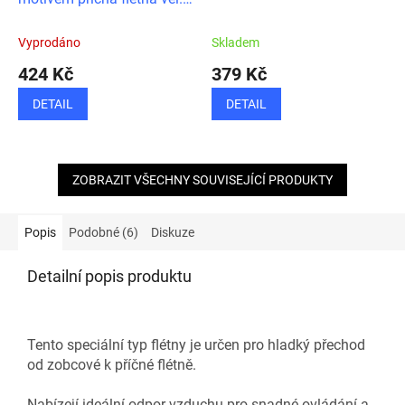
XL
Vyprodáno
Skladem
424 Kč
379 Kč
DETAIL
DETAIL
ZOBRAZIT VŠECHNY SOUVISEJÍCÍ PRODUKTY
Popis
Podobné (6)
Diskuze
Detailní popis produktu
Tento speciální typ flétny je určen pro hladký přechod
od zobcové k příčné flétně.
Nabízejí ideální odpor vzduchu pro snadné ovládání a